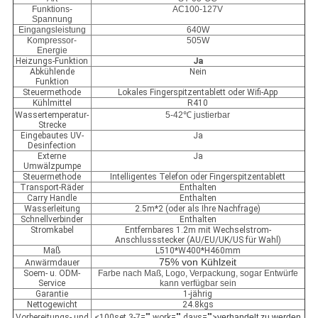
Funktions-
AC100-127V
Spannung
Eingangsleistung
640W
Kompressor-
505W
Energie
Heizungs-Funktion
Ja
Abkühlende
Nein
Funktion
Steuermethode
Lokales Fingerspitzentablett oder Wifi-App
Kühlmittel
R410
Wassertemperatur-
5-42℃ justierbar
Strecke
Eingebautes UV-
Ja
Desinfection
Externe
Ja
Umwälzpumpe
Steuermethode
Intelligentes Telefon oder Fingerspitzentablett
Transport-Räder
Enthalten
Carry Handle
Enthalten
Wasserleitung
2.5m*2 (oder als Ihre Nachfrage)
Schnellverbinder
Enthalten
Stromkabel
Entfernbares 1.2m mit Wechselstrom-
Anschlussstecker (AU/EU/UK/US für Wahl)
Maß
L510*W400*H460mm
75% von Kühlzeit
Anwärmdauer
Soem- u. ODM-
Farbe nach Maß, Logo, Verpackung, sogar Entwürfe
Service
kann verfügbar sein
Garantie
1-jährig
Nettogewicht
24.8kgs
Vorbereitungs- und
<100set 3-7="" work="" days="">
verhandelt zu werden