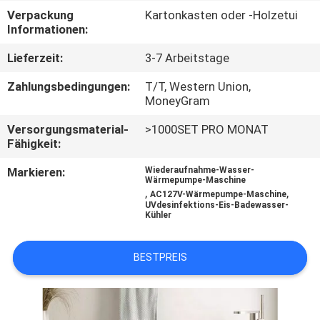
Verpackung
Kartonkasten oder -Holzetui
TRETEN
Informationen:
SIE
Lieferzeit:
3-7 Arbeitstage
MIT
Zahlungsbedingungen:
T/T, Western Union,
UNS
MoneyGram
IN
Versorgungsmaterial-
>1000SET PRO MONAT
Fähigkeit:
VERBINDUNG
Markieren:
Wiederaufnahme-Wasser-
Wärmepumpe-Maschine
,
,
NACHRICHTEN
AC127V-Wärmepumpe-Maschine
UVdesinfektions-Eis-Badewasser-
Kühler
FORDERN
BESTPREIS
SIE
EIN
ZITAT