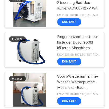
Steuerung Bad-des
Kühler-AC100-127V Wifi
USD1533.00-1896.00/SET MOQ:1set
KONTAKT
Fingerspitzentablett der
kalte der Dusche500l
kälteres Maschinen-
220V
USD1533.00-1896.00/SET MOQ:1SET
KONTAKT
Sport-Wiederaufnahme-
Wasser-Wärmepumpe-
Maschinen-Bad-
Badekurort AC127V
USD1533.00-1896.00/SET MOQ:1SET
KONTAKT