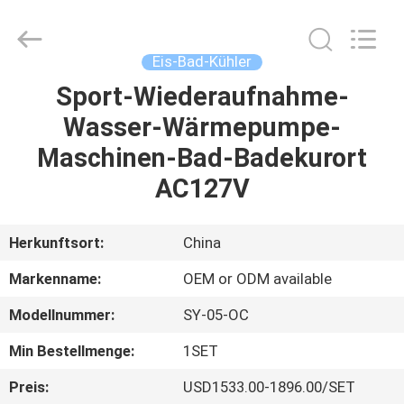
Shenzhen
Syochi
Electronics
Co.,
Ltd.
Eis-Bad-Kühler
All
Rights
Sport-Wiederaufnahme-
HAUS
Reserved.
Wasser-Wärmepumpe-
PRODUKTE
Maschinen-Bad-Badekurort
AC127V
ÜBER
UNS
Herkunftsort:
China
Markenname:
OEM or ODM available
FABRIK-
Modellnummer:
SY-05-OC
AUSFLUG
Min Bestellmenge:
1SET
QUALITÄTSKONTROLLE
Preis:
USD1533.00-1896.00/SET