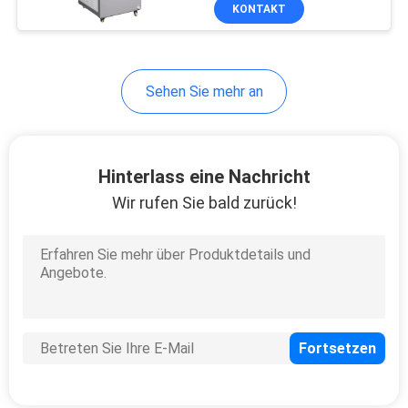
Maschine 2HP CER
KONTAKT
rezirkuliert
TRETEN
SIE
8
Sehen Sie mehr an
MIT
UVled-Stelle, die
UNS
System kuriert
IN
Hinterlass eine Nachricht
VERBINDUNG
Wir rufen Sie bald zurück!
NACHRICHTEN
38
FORDERN
Eis-Bad-Kühler
SIE
EIN
ZITAT