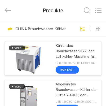
Shenzhen
Syochi
Electronics
Produkte
Co.,
Ltd.
All
Rights
HAUS
Reserved.
70
CHINA Brauchwasser-Kühler
UVled, die System
PRODUKTE
kuriert
Kühler des
Brauchwasser-R22, der
ÜBER
Luftkühler-Maschine für
UNS
Laser-Schneider-Graveur
USD 600.00-650.00 MOQ:1 SATZ
rezirkuliert
KONTAKT
79
FABRIK-
UVled, die
Abgekühltes
AUSFLUG
Brauchwasser-Kühler der
Ausrüstung kuriert
Luft-SY-6300, der
QUALITÄTSKONTROLLE
Wasserkühlungs-
USD 1200.00-1280.00 MOQ:1 Satz