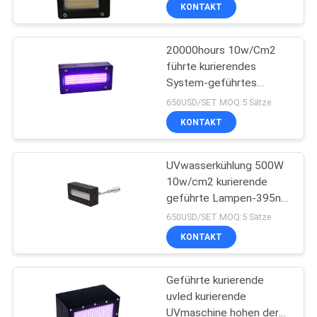
Maschine für Flexo-
KONTAKT
Aufkleber
TRETEN
20000hours 10w/Cm2
SIE
8
führte kurierendes
MIT
System-geführtes
UVled-Stelle, die
UNS
kurierendes UVuVlicht
650USD/SET MOQ:5 Sätze
System kuriert
AC220V
IN
KONTAKT
VERBINDUNG
UVwasserkühlung 500W
10w/cm2 kurierende
NACHRICHTEN
geführte Lampen-395nm
38
für UVdrucker
650USD/SET MOQ:5 Sätze
FORDERN
KONTAKT
Eis-Bad-Kühler
SIE
Geführte kurierende
EIN
uvled kurierende
ZITAT
UVmaschine hohen der