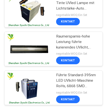
Tinte UVled Lampe mit
Lichtstärke-Auto
88
kurierend justieren
negotiable MOQ:Ein Set
Keimtötendes
KONTAKT
UVlicht LED
Raumersparnis-hohe
Leistung führte
kurierendes UVlicht,
UVtrockner 750W LED
negotiable MOQ:Ein Set
für Tintenstrahl-Drucker
KONTAKT
12
UVC Luft-
Führte Standard-395nm
LED UVlicht-Maschine
Reinigungs-System
RoHs, 6868 SMD
UVtinten-trocknendes
negotiable MOQ:Ein Set
System
KONTAKT