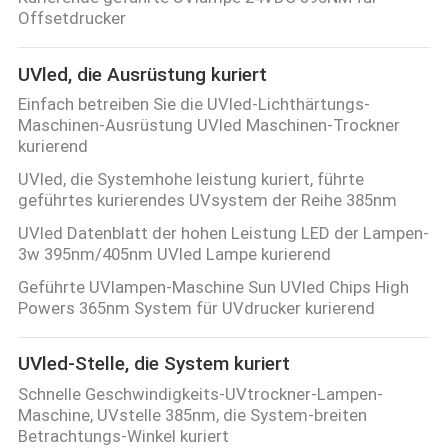
Offsetdrucker
TRETEN
UVled, die Ausrüstung kuriert
SIE
Einfach betreiben Sie die UVled-Lichthärtungs-
MIT
Maschinen-Ausrüstung UVled Maschinen-Trockner
UNS
kurierend
IN
UVled, die Systemhohe leistung kuriert, führte
geführtes kurierendes UVsystem der Reihe 385nm
VERBINDUNG
UVled Datenblatt der hohen Leistung LED der Lampen-
3w 395nm/405nm UVled Lampe kurierend
NACHRICHTEN
Geführte UVlampen-Maschine Sun UVled Chips High
Powers 365nm System für UVdrucker kurierend
FORDERN
UVled-Stelle, die System kuriert
SIE
Schnelle Geschwindigkeits-UVtrockner-Lampen-
EIN
Maschine, UVstelle 385nm, die System-breiten
Betrachtungs-Winkel kuriert
ZITAT