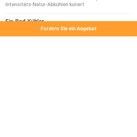
Intensitäts-Natur-Abkühlen kuriert
Eis-Bad-Kühler
Fordern Sie ein Angebot
Eis-Bad-Maschine
BADEKURORT Wannen-Pool-Wasserspender-Kühler-
UVdesinfektions-Wasserspender für Eis-Bad
Keimtötendes UVlicht LED
Bakterizides Quarz-UVglas LED keimtötendes Licht-
80W 254nm
UVC Luft-Reinigungs-System
Des Desinfektions-leisen Zugs Omni gerichteter UVC
Filter der Zirkulations-HEPA 150 Watt
Kurierender UVofen