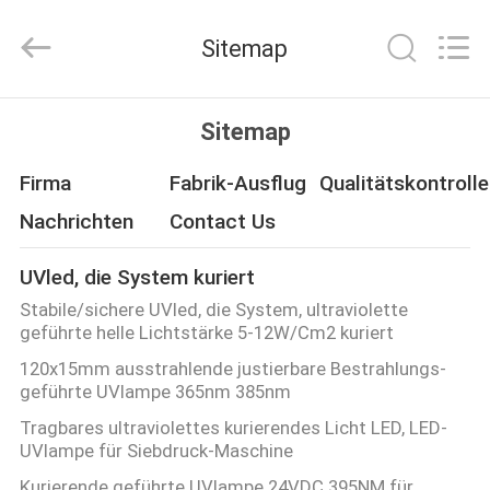
Shenzhen
Syochi
Electronics
Sitemap
Co.,
Ltd.
All
Rights
HAUS
Reserved.
Sitemap
PRODUKTE
Firma
Fabrik-Ausflug
Qualitätskontrolle
Nachrichten
Contact Us
ÜBER
UVled, die System kuriert
UNS
Stabile/sichere UVled, die System, ultraviolette
geführte helle Lichtstärke 5-12W/Cm2 kuriert
FABRIK-
120x15mm ausstrahlende justierbare Bestrahlungs-
geführte UVlampe 365nm 385nm
AUSFLUG
Tragbares ultraviolettes kurierendes Licht LED, LED-
UVlampe für Siebdruck-Maschine
QUALITÄTSKONTROLLE
Kurierende geführte UVlampe 24VDC 395NM für