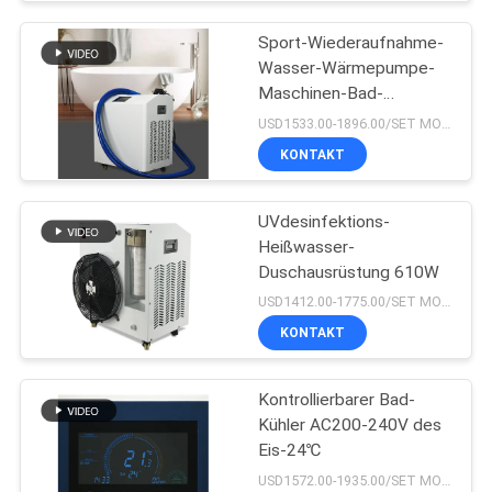
Sport-Wiederaufnahme-
Wasser-Wärmepumpe-
Maschinen-Bad-
Badekurort AC127V
USD1533.00-1896.00/SET MOQ:1SET
KONTAKT
UVdesinfektions-
Heißwasser-
Duschausrüstung 610W
USD1412.00-1775.00/SET MOQ:1SET
KONTAKT
Kontrollierbarer Bad-
Kühler AC200-240V des
Eis-24℃
USD1572.00-1935.00/SET MOQ:1SET