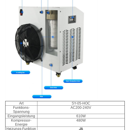
Art
SY-05-HOC
Funktions-
AC200-240V
Spannung
Eingangsleistung
610W
Kompressor-
480W
Energie
Heizungs-Funktion
JA