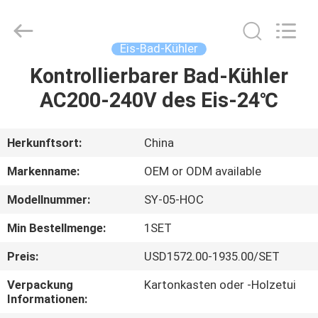
Shenzhen
Syochi
Electronics
Co.,
Ltd.
Eis-Bad-Kühler
All
Rights
Kontrollierbarer Bad-Kühler
HAUS
Reserved.
AC200-240V des Eis-24℃
PRODUKTE
Herkunftsort:
China
ÜBER
Markenname:
OEM or ODM available
UNS
Modellnummer:
SY-05-HOC
Min Bestellmenge:
1SET
FABRIK-
AUSFLUG
Preis:
USD1572.00-1935.00/SET
Verpackung
Kartonkasten oder -Holzetui
Informationen:
QUALITÄTSKONTROLLE