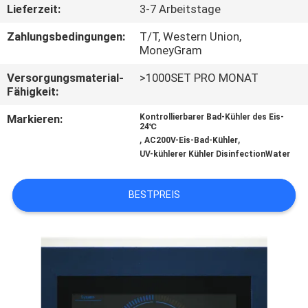
Lieferzeit:
3-7 Arbeitstage
TRETEN
Zahlungsbedingungen:
T/T, Western Union,
SIE
MoneyGram
MIT
Versorgungsmaterial-
>1000SET PRO MONAT
Fähigkeit:
UNS
Markieren:
Kontrollierbarer Bad-Kühler des Eis-
IN
24℃
,
,
AC200V-Eis-Bad-Kühler
VERBINDUNG
UV-kühlerer Kühler DisinfectionWater
NACHRICHTEN
BESTPREIS
FORDERN
SIE
EIN
ZITAT