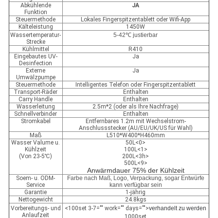
Abkühlende
JA
Funktion
Steuermethode
Lokales Fingerspitzentablett oder Wifi-App
Kälteleistung
1450W
Wassertemperatur-
5-42℃ justierbar
Strecke
Kühlmittel
R410
Eingebautes UV-
Ja
Desinfection
Externe
Ja
Umwälzpumpe
Steuermethode
Intelligentes Telefon oder Fingerspitzentablett
Transport-Räder
Enthalten
Carry Handle
Enthalten
Wasserleitung
2.5m*2 (oder als Ihre Nachfrage)
Schnellverbinder
Enthalten
Stromkabel
Entfernbares 1.2m mit Wechselstrom-
Anschlussstecker (AU/EU/UK/US für Wahl)
Maß
L510*W400*H460mm
Wasser Valume u.
50L<0>
Kühlzeit
100L<1>
(Von 23-5℃)
200L<3h>
500L<9>
Anwärmdauer 75% der Kühlzeit
Soem- u. ODM-
Farbe nach Maß, Logo, Verpackung, sogar Entwürfe
Service
kann verfügbar sein
Garantie
1-jährig
Nettogewicht
24.8kgs
Vorbereitungs- und
<100set 3-7="" work="" days="">
verhandelt zu werden
Anlaufzeit
1000set