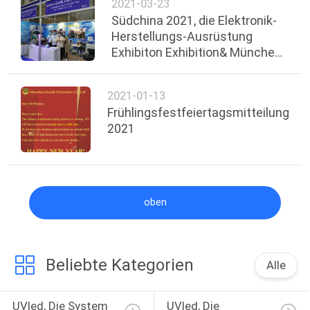
2021-03-23
Südchina 2021, die Elektronik-
Herstellungs-Ausrüstung
SITEMAP
Exhibiton Exhibition& München
druckt
PRIVACY
2021-01-13
POLICY
Frühlingsfestfeiertagsmitteilung
2021
oben
Beliebte Kategorien
Alle
UVled, Die System 
UVled, Die 