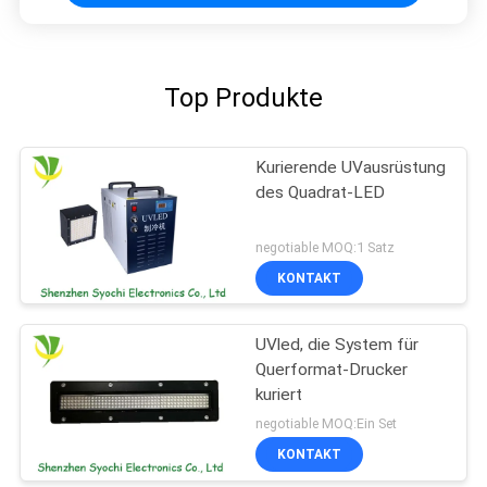
Top Produkte
Kurierende UVausrüstung
des Quadrat-LED
negotiable MOQ:1 Satz
KONTAKT
UVled, die System für
Querformat-Drucker
kuriert
negotiable MOQ:Ein Set
KONTAKT