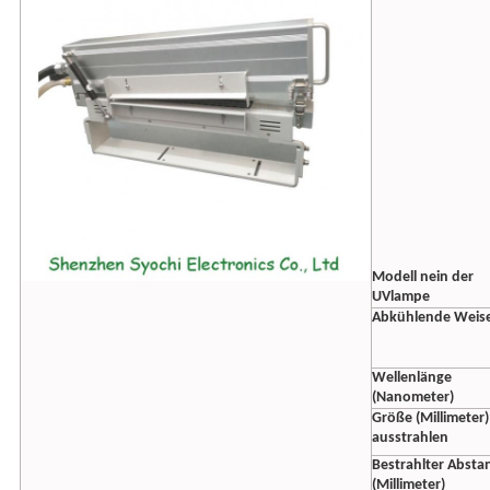
Modell nein der
UVlampe
Abkühlende Weis
Wellenlänge
(Nanometer)
Größe (Millimeter)
ausstrahlen
Bestrahlter Absta
(Millimeter)