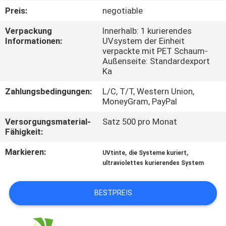
Preis:
negotiable
TRETEN
Verpackung
Innerhalb: 1 kurierendes
SIE
Informationen:
UVsystem der Einheit
verpackte mit PET Schaum-
MIT
Außenseite: Standardexport
UNS
Ka
IN
Zahlungsbedingungen:
L/C, T/T, Western Union,
MoneyGram, PayPal
VERBINDUNG
Versorgungsmaterial-
Satz 500 pro Monat
Fähigkeit:
NACHRICHTEN
Markieren:
,
,
UVtinte
die Systeme kuriert
ultraviolettes kurierendes System
FORDERN
SIE
BESTPREIS
EIN
ZITAT