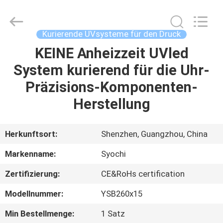
Shenzhen
Syochi
Electronics
Co.,
Ltd.
Kurierende UVsysteme für den Druck
All
Rights
KEINE Anheizzeit UVled
HAUS
Reserved.
System kurierend für die Uhr-
PRODUKTE
Präzisions-Komponenten-
Herstellung
ÜBER
UNS
Herkunftsort:
Shenzhen, Guangzhou, China
Markenname:
Syochi
FABRIK-
Zertifizierung:
CE&RoHs certification
AUSFLUG
Modellnummer:
YSB260x15
QUALITÄTSKONTROLLE
Min Bestellmenge:
1 Satz