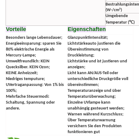
Bestrahlungsinten
(W-/cm²)
Umgebende
Temperatur (℃)
Vorteile
Eigenschaften
Besonders lange Lebensdauer;
Glanzpunktintensität;
Energieeinsparung: sparen Sie
Lichtstärkeauto justieren die
80% elektrische Energie als
Übereinstimmung von
Mercury-Lampe;
Druckleistung;
Umweltfreundlich: KEIN
Lichtstärke und ist justieren und
Quecksilber. KEIN Ozon;
anzeigen;
KEINE Anheizzeit;
Licht kann AN/AUS-Teil oder
Niedriges temputure;
unterschiedliche Druckgröße voll
UVertraganpassung: Von 1% bis
übereinstimmen;
100%;
Temperaturanzeige und über
Mehrfache Steuermodi:
Temperaturüberwachung;
Schaltung, Spannung oder
Einzelne UVlampe kann
andere.
unabhängig gesteuert werden;
Warnen während Kurzschluss;
Über Temperaturwarnung
versichern Sie den Produkten
funktionieren gut