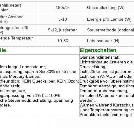
(Millimeter)
180x15
Gesamtleistung (W)
ahlen
hlter Abstand
5-10
Energie pro Lampe (W)
eter)
lungsintensität
5-12, justierbar
Steuermethode (optional
²)
ende Temperatur
10-50
Lebensdauer (H)
ile
Eigenschaften
Glanzpunktintensität;
Lichtstärkeauto justieren d
ers lange Lebensdauer;
Druckleistung;
eeinsparung: sparen Sie 80% elektrische
Lichtstärke und ist justieren
e als Mercury-Lampe;
Licht kann AN/AUS-Teil oder 
freundlich: KEIN Quecksilber. KEIN Ozon;
Druckgröße voll übereinsti
Anheizzeit;
Temperaturanzeige und übe
ges temputure;
Temperaturüberwachung;
aganpassung: Von 1% bis 100%;
Einzelne UVlampe kann unab
che Steuermodi: Schaltung, Spannung
werden;
ndere.
Warnen während Kurzschlus
Über Temperaturwarnung ver
Produkten funktionieren gut