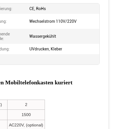
zierung:
CE, RoHs
ung:
Wechselstrom 110V/220V
chende
Wassergekühlt
e:
dung:
UVdrucken, Kleber
en Mobiltelefonkasten kuriert
)
2
1500
AC220V, (optional)