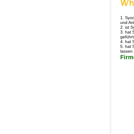
1.
Syoc
und Anl
2. ist 
3. hat
geführ
4. hat 
5. hat 
lassen.
Firm