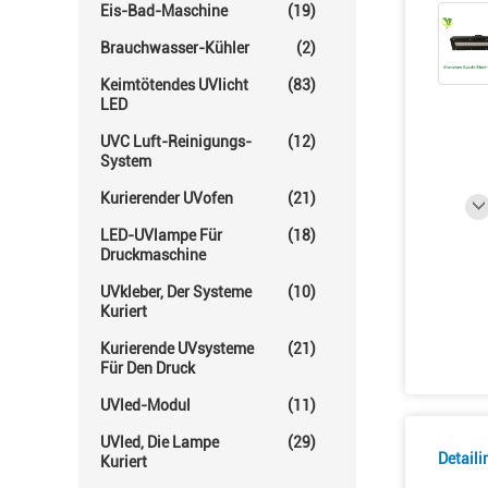
Eis-Bad-Maschine
(19)
Brauchwasser-Kühler
(2)
Keimtötendes UVlicht
(83)
LED
UVC Luft-Reinigungs-
(12)
System
Kurierender UVofen
(21)
LED-UVlampe Für
(18)
Druckmaschine
UVkleber, Der Systeme
(10)
Kuriert
Kurierende UVsysteme
(21)
Für Den Druck
UVled-Modul
(11)
UVled, Die Lampe
(29)
Detail
Kuriert