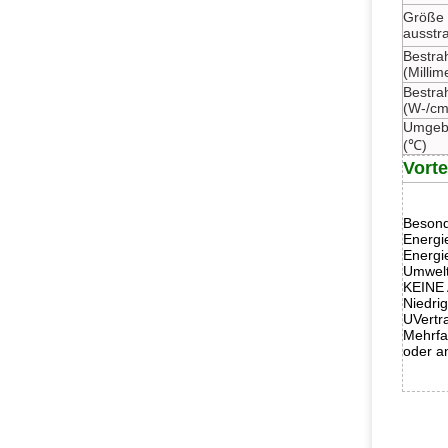
Größe 
ausstr
Bestra
(Millim
Bestrah
(W-/cm
Umgeb
(℃)
Vorte
Besond
Energi
Energi
Umwelt
KEINE 
Niedri
UVertr
Mehrfa
oder a