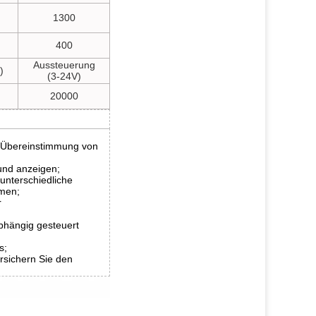
1300
400
Aussteuerung
)
(3-24V)
20000
ie Übereinstimmung von
 und anzeigen;
unterschiedliche
mmen;
r
hängig gesteuert
s;
sichern Sie den