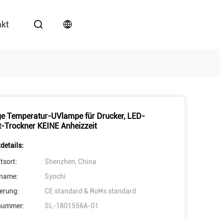
akt
ge Temperatur-UVlampe für Drucker, LED-
t-Trockner KEINE Anheizzeit
details:
tsort:
Shenzhen, China
name:
Syochi
ierung:
CE standard & RoHs standard
nummer:
SL-1801556A-01