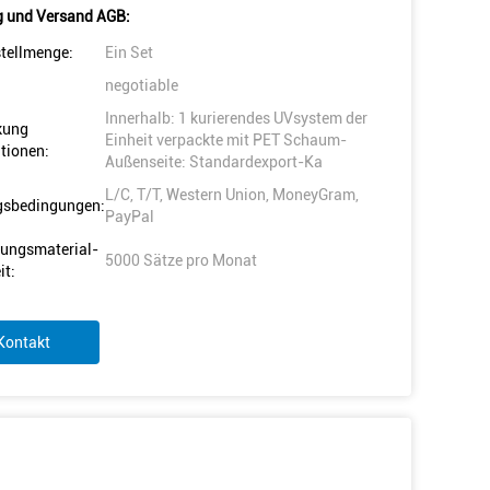
 und Versand AGB:
tellmenge:
Ein Set
negotiable
Innerhalb: 1 kurierendes UVsystem der
kung
Einheit verpackte mit PET Schaum-
tionen:
Außenseite: Standardexport-Ka
L/C, T/T, Western Union, MoneyGram,
gsbedingungen:
PayPal
ungsmaterial-
5000 Sätze pro Monat
it:
Kontakt