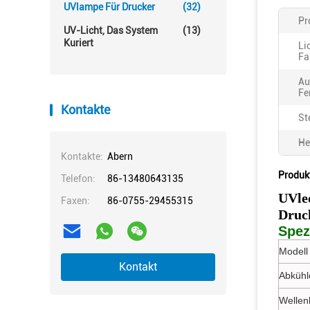
UVlampe Für Drucker
(32)
Pr
UV-Licht, Das System
(13)
Kuriert
Li
Fa
Au
Fe
Kontakte
St
He
Kontakte:
Abern
Produk
Telefon:
86-13480643135
UVled
Faxen:
86-0755-29455315
Druc
Spez
Modell 
Kontakt
Abkühl
Wellen