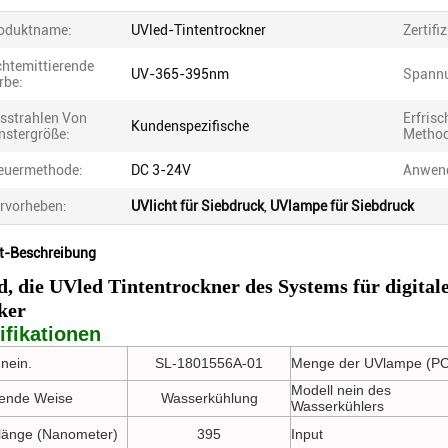
oduktname:
UVled-Tintentrockner
Zertifi
chtemittierende
UV-365-395nm
Spann
rbe:
sstrahlen Von
Erfris
Kundenspezifische
nstergröße:
Method
euermethode:
DC 3-24V
Anwen
rvorheben:
UVlicht für Siebdruck
,
UVlampe für Siebdruck
t-Beschreibung
, die UVled Tintentrockner des Systems für digital
ker
ifikationen
nein.
SL-1801556A-01
Menge der UVlampe (PC
Modell nein des
ende Weise
Wasserkühlung
Wasserkühlers
länge (Nanometer)
395
Input