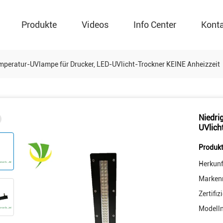
Produkte
Videos
Info Center
Kont
mperatur-UVlampe für Drucker, LED-UVlicht-Trockner KEINE Anheizzeit
Niedri
UVlich
Produkt
Herkunf
Marken
Zertifiz
Modell