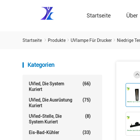
Startseite
Über
Startseite
Produkte
UVlampe Für Drucker
Niedrige Te
Kategorien
UVled, Die System
(66)
Kuriert
UVled, Die Ausrüstung
(75)
Kuriert
UVled-Stelle, Die
(8)
System Kuriert
Eis-Bad-Kühler
(33)