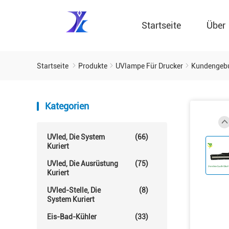
Startseite
Über
Startseite
Produkte
UVlampe Für Drucker
Kundengebu
Kategorien
UVled, Die System
(66)
Kuriert
UVled, Die Ausrüstung
(75)
Kuriert
UVled-Stelle, Die
(8)
System Kuriert
Eis-Bad-Kühler
(33)