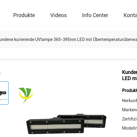
Produkte
Videos
Info Center
Kont
ndene kurierende UVlampe 365-395nm LED mit Übertemperaturüberw
Kunde
LED m
Produkt
Herkunf
Marken
Zertifiz
Modell