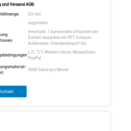
 und Versand AGB:
tellmenge:
Ein Set
negotiable
Innerhalb: 1 kurierendes UVsystem der
kung
Einheit verpackte mit PET Schaum-
tionen:
Außenseite: Standardexport-Ka
L/C, T/T, Western Union, MoneyGram,
gsbedingungen:
PayPal
ungsmaterial-
5000 Sätze pro Monat
it:
Kontakt