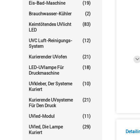
Eis-Bad-Maschine
(19)
Brauchwasser-Kühler
(2)
Keimtötendes UVlicht
(83)
LED
UVC Luft-Reinigungs-
(12)
System
Kurierender UVofen
(21)
LED-UVlampe Für
(18)
Druckmaschine
UVkleber, Der Systeme
(10)
Kuriert
Kurierende UVsysteme
(21)
Für Den Druck
UVled-Modul
(11)
UVled, Die Lampe
(29)
Detail
Kuriert