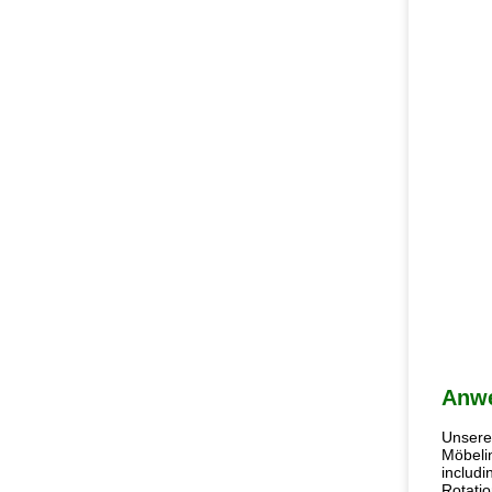
Anw
Unsere 
Möbelin
includi
Rotati