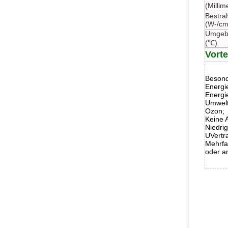
(Millim
Bestrah
(W-/cm
Umgeb
(℃)
Vorte
Besond
Energi
Energi
Umwelt
Ozon;
Keine A
Niedri
UVertr
Mehrfa
oder a