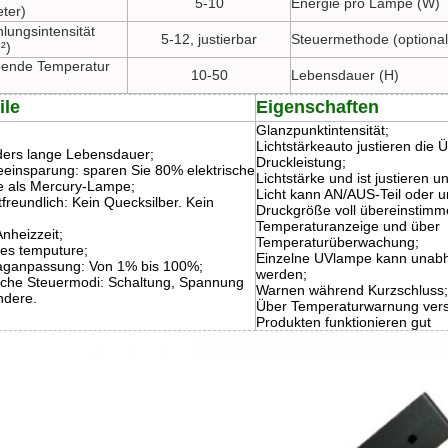
5-10
Energie pro Lampe (W)
eter)
lungsintensität
5-12, justierbar
Steuermethode (optional
²)
ende Temperatur
10-50
Lebensdauer (H)
ile
Eigenschaften
Glanzpunktintensität;
Lichtstärkeauto justieren die
ers lange Lebensdauer;
Druckleistung;
eeinsparung: sparen Sie 80% elektrische
Lichtstärke und ist justieren 
e als Mercury-Lampe;
Licht kann AN/AUS-Teil oder u
freundlich: Kein Quecksilber. Kein
Druckgröße voll übereinstimm
Temperaturanzeige und über
nheizzeit;
Temperaturüberwachung;
ges temputure;
Einzelne UVlampe kann unabh
aganpassung: Von 1% bis 100%;
werden;
che Steuermodi: Schaltung, Spannung
Warnen während Kurzschluss;
ndere.
Über Temperaturwarnung vers
Produkten funktionieren gut