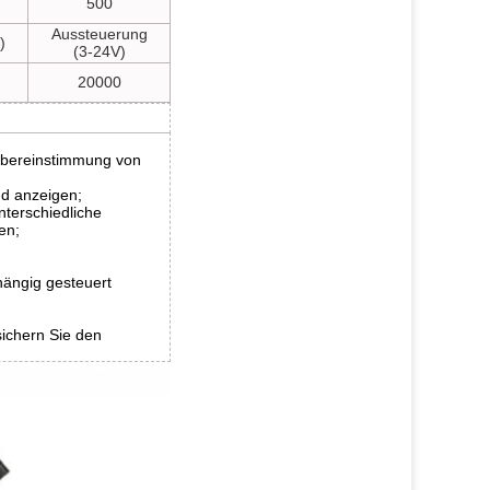
500
Aussteuerung
)
(3-24V)
20000
 Übereinstimmung von
und anzeigen;
nterschiedliche
en;
ängig gesteuert
ichern Sie den