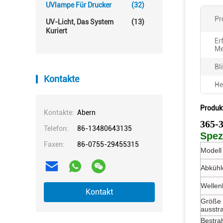
UVlampe Für Drucker
(32)
Pr
UV-Licht, Das System
(13)
Kuriert
Er
Me
Bl
Kontakte
He
Produk
Kontakte:
Abern
365-3
Telefon:
86-13480643135
Spez
Faxen:
86-0755-29455315
Modell 
Abkühl
Wellen
Kontakt
Größe 
ausstr
Bestra