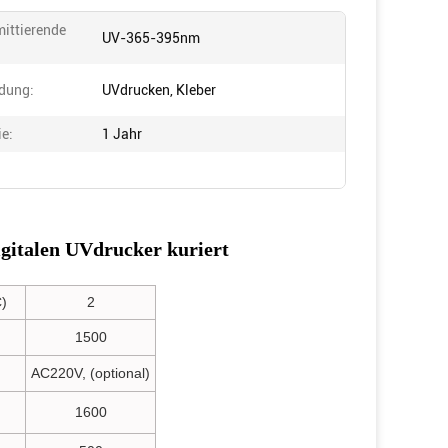
mittierende
UV-365-395nm
dung:
UVdrucken, Kleber
ie:
1 Jahr
igitalen UVdrucker kuriert
)
2
1500
AC220V, (optional)
1600