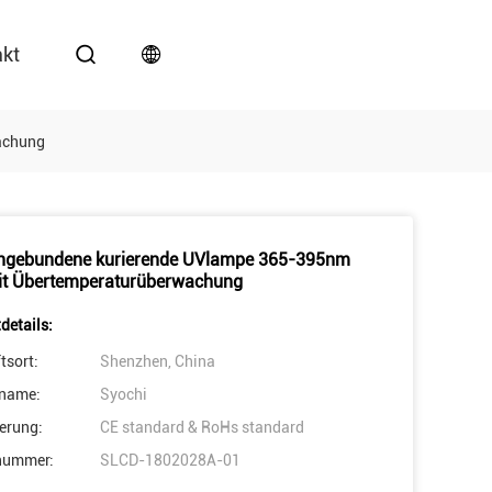
akt
achung
ngebundene kurierende UVlampe 365-395nm
it Übertemperaturüberwachung
details:
tsort:
Shenzhen, China
name:
Syochi
ierung:
CE standard & RoHs standard
nummer:
SLCD-1802028A-01