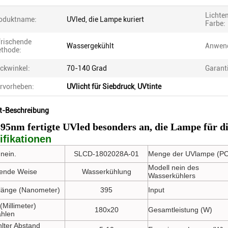
Lichte
oduktname:
UVled, die Lampe kuriert
Farbe:
frischende
Wassergekühlt
Anwen
thode:
ickwinkel:
70-140 Grad
Garant
rvorheben:
UVlicht für Siebdruck
,
UVtinte
t-Beschreibung
95nm fertigte UVled besonders an, die Lampe für d
ifikationen
nein.
SLCD-1802028A-01
Menge der UVlampe (PC
Modell nein des
ende Weise
Wasserkühlung
Wasserkühlers
länge (Nanometer)
395
Input
(Millimeter)
180x20
Gesamtleistung (W)
ahlen
hlter Abstand