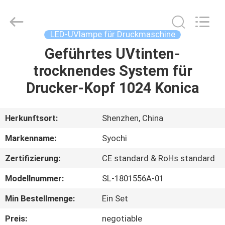
Shenzhen
Syochi
Electronics
Co.,
Ltd.
LED-UVlampe für Druckmaschine
All
Rights
Geführtes UVtinten-
HAUS
Reserved.
trocknendes System für
PRODUKTE
Drucker-Kopf 1024 Konica
ÜBER
Herkunftsort:
Shenzhen, China
UNS
Markenname:
Syochi
Zertifizierung:
CE standard & RoHs standard
FABRIK-
Modellnummer:
SL-1801556A-01
AUSFLUG
Min Bestellmenge:
Ein Set
QUALITÄTSKONTROLLE
Preis:
negotiable