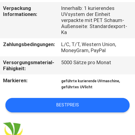
Verpackung
Innerhalb: 1 kurierendes
TRETEN
Informationen:
UVsystem der Einheit
verpackte mit PET Schaum-
SIE
Außenseite: Standardexport-
MIT
Ka
UNS
Zahlungsbedingungen:
L/C, T/T, Western Union,
MoneyGram, PayPal
IN
Versorgungsmaterial-
5000 Sätze pro Monat
VERBINDUNG
Fähigkeit:
Markieren:
,
geführte kurierende UVmaschine
NACHRICHTEN
geführtes UVlicht
FORDERN
BESTPREIS
SIE
EIN
ZITAT