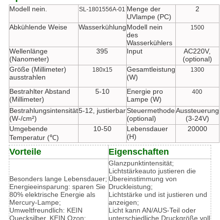
Modell nein.
Menge der
2
SL-1801556A-01
UVlampe (PC)
Abkühlende Weise
Wasserkühlung
Modell nein
1500
des
Wasserkühlers
Wellenlänge
395
Input
AC220V,
(Nanometer)
(optional)
Größe (Millimeter)
Gesamtleistung
180x15
1300
ausstrahlen
(W)
Bestrahlter Abstand
5-10
Energie pro
400
(Millimeter)
Lampe (W)
Bestrahlungsintensität
5-12, justierbar
Steuermethode
Aussteuerung
(W-/cm²)
(optional)
(3-24V)
Umgebende
10-50
Lebensdauer
20000
(H)
Temperatur (℃)
Vorteile
Eigenschaften
Glanzpunktintensität;
Lichtstärkeauto justieren die
Besonders lange Lebensdauer;
Übereinstimmung von
Energieeinsparung: sparen Sie
Druckleistung;
80% elektrische Energie als
Lichtstärke und ist justieren und
Mercury-Lampe;
anzeigen;
Umweltfreundlich: KEIN
Licht kann AN/AUS-Teil oder
Quecksilber. KEIN Ozon;
unterschiedliche Druckgröße voll