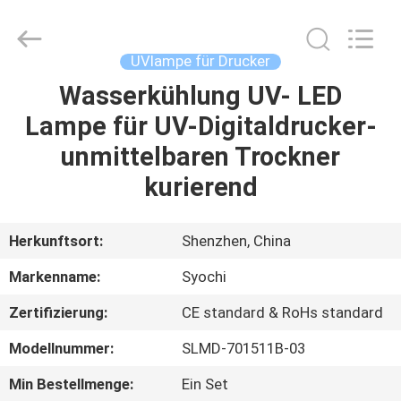
Shenzhen
Syochi
Electronics
Co.,
Ltd.
UVlampe für Drucker
All
Rights
Wasserkühlung UV- LED
HAUS
Reserved.
Lampe für UV-Digitaldrucker-
PRODUKTE
unmittelbaren Trockner
kurierend
ÜBER
UNS
Herkunftsort:
Shenzhen, China
Markenname:
Syochi
FABRIK-
Zertifizierung:
CE standard & RoHs standard
AUSFLUG
Modellnummer:
SLMD-701511B-03
QUALITÄTSKONTROLLE
Min Bestellmenge:
Ein Set