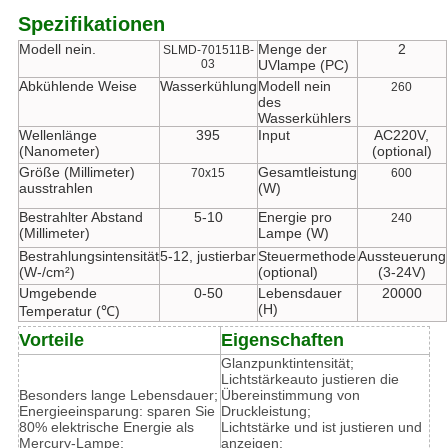
Spezifikationen
Modell nein.
Menge der
2
SLMD-701511B-
03
UVlampe (PC)
Abkühlende Weise
Wasserkühlung
Modell nein
260
des
Wasserkühlers
Wellenlänge
395
Input
AC220V,
(Nanometer)
(optional)
Größe (Millimeter)
Gesamtleistung
70x15
600
ausstrahlen
(W)
Bestrahlter Abstand
5-10
Energie pro
240
(Millimeter)
Lampe (W)
Bestrahlungsintensität
5-12, justierbar
Steuermethode
Aussteuerung
(W-/cm²)
(optional)
(3-24V)
Umgebende
0-50
Lebensdauer
20000
(H)
Temperatur (℃)
Vorteile
Eigenschaften
Glanzpunktintensität;
Lichtstärkeauto justieren die
Besonders lange Lebensdauer;
Übereinstimmung von
Energieeinsparung: sparen Sie
Druckleistung;
80% elektrische Energie als
Lichtstärke und ist justieren und
Mercury-Lampe;
anzeigen;