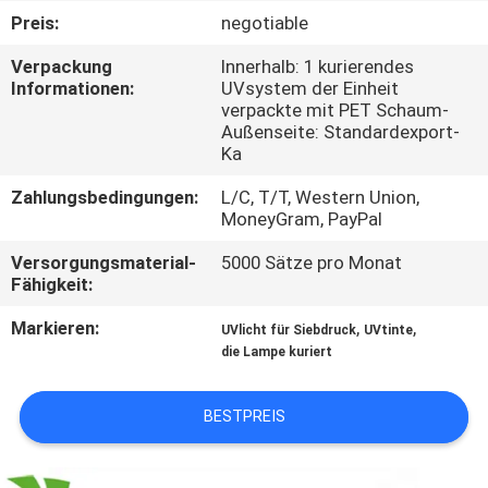
Preis:
negotiable
TRETEN
Verpackung
Innerhalb: 1 kurierendes
SIE
Informationen:
UVsystem der Einheit
verpackte mit PET Schaum-
MIT
Außenseite: Standardexport-
UNS
Ka
IN
Zahlungsbedingungen:
L/C, T/T, Western Union,
MoneyGram, PayPal
VERBINDUNG
Versorgungsmaterial-
5000 Sätze pro Monat
Fähigkeit:
NACHRICHTEN
Markieren:
,
,
UVlicht für Siebdruck
UVtinte
die Lampe kuriert
FORDERN
SIE
BESTPREIS
EIN
ZITAT