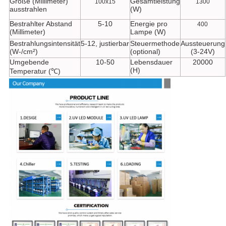
Größe (Millimeter)
Gesamtleistung
100x15
1300
ausstrahlen
(W)
Bestrahlter Abstand
5-10
Energie pro
400
(Millimeter)
Lampe (W)
Bestrahlungsintensität
5-12, justierbar
Steuermethode
Aussteuerung
(W-/cm²)
(optional)
(3-24V)
Umgebende
10-50
Lebensdauer
20000
(H)
Temperatur (℃)