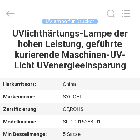
Shenzhen
Syochi
Electronics
Co.,
Ltd.
UVlampe für Drucker
All
Rights
UVlichthärtungs-Lampe der
HAUS
Reserved.
hohen Leistung, geführte
PRODUKTE
kurierende Maschinen-UV-
Licht UVenergieeinsparung
ÜBER
UNS
Herkunftsort:
China
Markenname:
SYOCHI
FABRIK-
Zertifizierung:
CE,ROHS
AUSFLUG
Modellnummer:
SL-1001528B-01
QUALITÄTSKONTROLLE
Min Bestellmenge:
5 Sätze