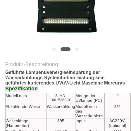
SITEMAP
PRIVACY
POLICY
Produkt-Beschreibung
Geführte Lampenuvenergieeinsparung der
Wasserkühlungs-Systemhohen leistung kein
geführtes kurierendes UVuV-Licht Maschine Mercurys
Spezifikation
Modell nein.
Menge der
2
SLMD-
1001528B-01
UVlampe (PC)
Abkühlende Weise
Wasserkühlung
Modell nein
520
des
Wasserkühlers
Wellenlänge
395
Input
AC220V,
(Nanometer)
(optional)