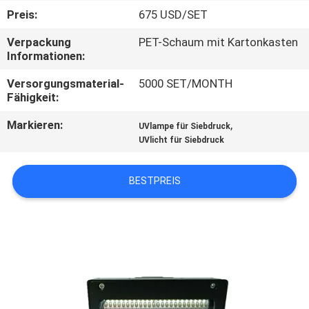
Preis:
675 USD/SET
TRETEN
Verpackung
PET-Schaum mit Kartonkasten
SIE
Informationen:
MIT
Versorgungsmaterial-
5000 SET/MONTH
UNS
Fähigkeit:
IN
Markieren:
,
UVlampe für Siebdruck
UVlicht für Siebdruck
VERBINDUNG
BESTPREIS
NACHRICHTEN
FORDERN
SIE
EIN
ZITAT