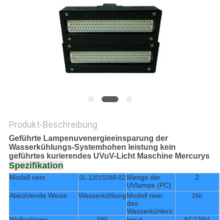
SITEMAP
PRIVACY
POLICY
Produkt-Beschreibung
Geführte Lampenuvenergieeinsparung der
Wasserkühlungs-Systemhohen leistung kein
geführtes kurierendes UVuV-Licht Maschine Mercurys
Spezifikation
Modell nein.
Menge der
2
SL-1201528B-02
UVlampe (PC)
Abkühlende Weise
Wasserkühlung
Modell nein
260
des
Wasserkühlers
Wellenlänge
395
Input
AC220V,