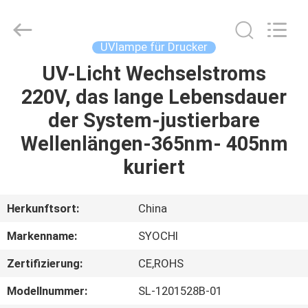
Shenzhen
Syochi
Electronics
Co.,
Ltd.
UVlampe für Drucker
All
Rights
UV-Licht Wechselstroms
HAUS
Reserved.
220V, das lange Lebensdauer
PRODUKTE
der System-justierbare
Wellenlängen-365nm- 405nm
ÜBER
kuriert
UNS
Herkunftsort:
China
FABRIK-
Markenname:
SYOCHI
AUSFLUG
Zertifizierung:
CE,ROHS
QUALITÄTSKONTROLLE
Modellnummer:
SL-1201528B-01