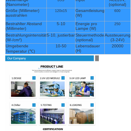
(Nanometer)
(optional)
Größe (Millimeter)
Gesamtleistung
120x15
600
ausstrahlen
(W)
Bestrahlter Abstand
5-10
Energie pro
250
(Millimeter)
Lampe (W)
Bestrahlungsintensität
5-10, justierbar
Steuermethode
Aussteuerung
(W-/cm²)
(optional)
(3-24V)
Umgebende
10-50
Lebensdauer
20000
(H)
Temperatur (℃)