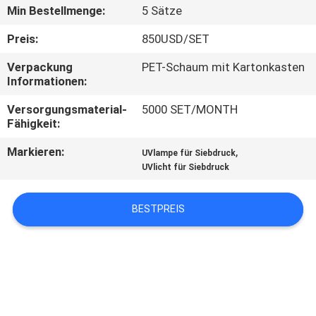
Min Bestellmenge:
5 Sätze
TRETEN
Preis:
850USD/SET
SIE
Verpackung
PET-Schaum mit Kartonkasten
MIT
Informationen:
UNS
Versorgungsmaterial-
5000 SET/MONTH
IN
Fähigkeit:
VERBINDUNG
Markieren:
,
UVlampe für Siebdruck
UVlicht für Siebdruck
NACHRICHTEN
BESTPREIS
FORDERN
SIE
EIN
ZITAT