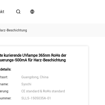
akt
Harz-Beschichtung
te kurierende UVlampe 365nm RoHs der
uerungs-500mA für Harz-Beschichtung
details:
tsort:
Guangdong, China
name:
Syochi
ierung:
CE standard & RoHs standard
nummer:
SLLS-1505035A-01