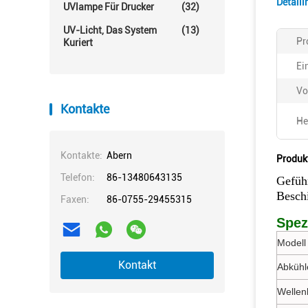
Detail
UVlampe Für Drucker
(32)
UV-Licht, Das System
(13)
Pr
Kuriert
Ei
Vo
Kontakte
He
Kontakte:
Abern
Produk
Telefon:
86-13480643135
Gefüh
Besch
Faxen:
86-0755-29455315
Spez
Modell 
Kontakt
Abkühl
Wellen