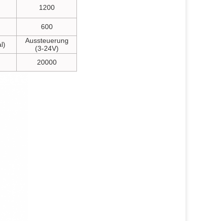
1200
600
Aussteuerung
l)
(3-24V)
20000