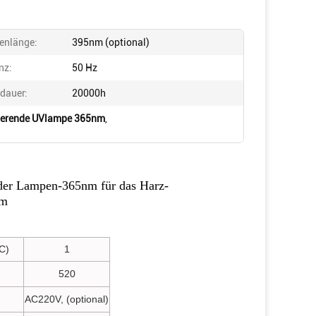
enlänge:
395nm (optional)
nz:
50 Hz
dauer:
20000h
rierende UVlampe 365nm
,
 der Lampen-365nm für das Harz-
nm
C)
1
520
AC220V, (optional)