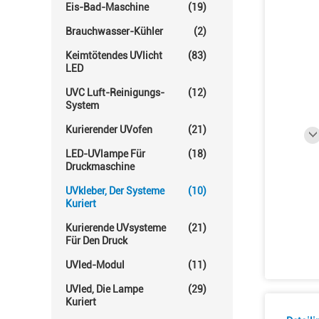
Eis-Bad-Maschine
(19)
Brauchwasser-Kühler
(2)
Keimtötendes UVlicht
(83)
LED
UVC Luft-Reinigungs-
(12)
System
Kurierender UVofen
(21)
LED-UVlampe Für
(18)
Druckmaschine
UVkleber, Der Systeme
(10)
Kuriert
Kurierende UVsysteme
(21)
Für Den Druck
UVled-Modul
(11)
UVled, Die Lampe
(29)
Kuriert