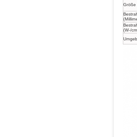
Größe 
Bestra
(Millim
Bestrah
(W-/cm
Umgeb