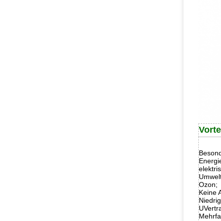
Vorte
Besond
Energi
elektr
Umwelt
Ozon;
Keine A
Niedri
UVertr
Mehrfa