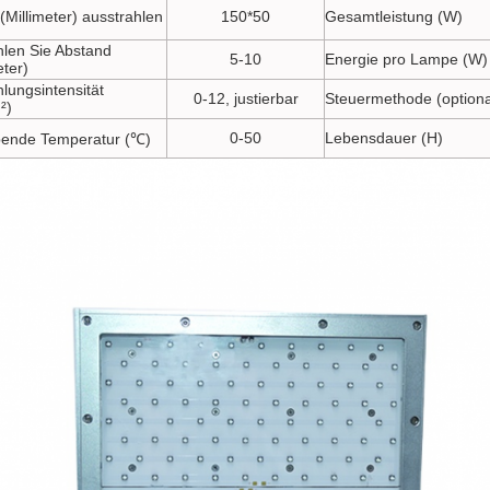
(Millimeter) ausstrahlen
150*50
Gesamtleistung (W)
hlen Sie Abstand
5-10
Energie pro Lampe (W)
eter)
lungsintensität
0-12, justierbar
Steuermethode (optiona
²)
0-50
Lebensdauer (H)
ende Temperatur (℃)