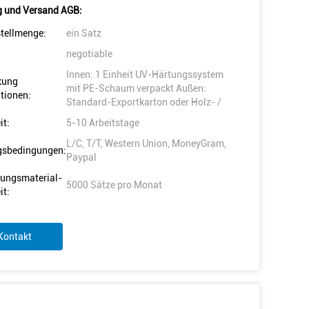
 und Versand AGB:
tellmenge:
ein Satz
negotiable
Innen: 1 Einheit UV-Härtungssystem
kung
mit PE-Schaum verpackt Außen:
tionen:
Standard-Exportkarton oder Holz- /
it:
5-10 Arbeitstage
L/C, T/T, Western Union, MoneyGram,
gsbedingungen:
Paypal
ungsmaterial-
5000 Sätze pro Monat
it:
Kontakt