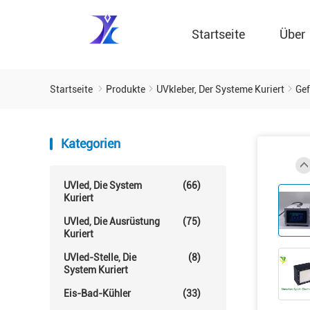
Startseite
Über
Startseite
Produkte
UVkleber, Der Systeme Kuriert
Gef
Kategorien
UVled, Die System
(66)
Kuriert
UVled, Die Ausrüstung
(75)
Kuriert
UVled-Stelle, Die
(8)
System Kuriert
Eis-Bad-Kühler
(33)