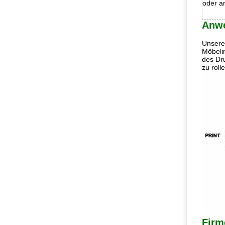
oder a
Anw
Unsere 
Möbelin
des Dru
zu roll
Firm