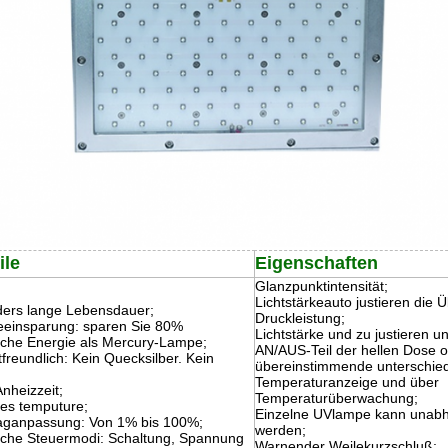
ile
Eigenschaften
Glanzpunktintensität;
Lichtstärkeauto justieren die
ers lange Lebensdauer;
Druckleistung;
eeinsparung: sparen Sie 80%
Lichtstärke und zu justieren u
ische Energie als Mercury-Lampe;
AN/AUS-Teil der hellen Dose o
freundlich: Kein Quecksilber. Kein
übereinstimmende unterschied
Temperaturanzeige und über
nheizzeit;
Temperaturüberwachung;
ges temputure;
Einzelne UVlampe kann unabh
aganpassung: Von 1% bis 100%;
werden;
che Steuermodi: Schaltung, Spannung
Warnender Weilekurzschluß;