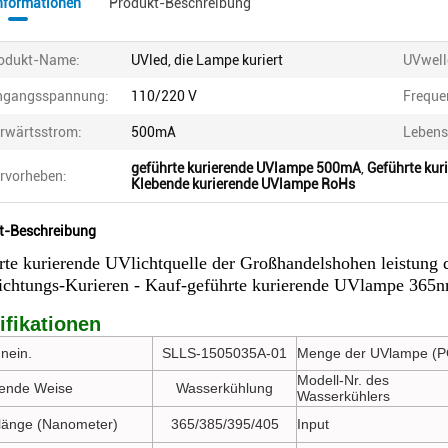
informationen
Produkt-Beschreibung
odukt-Name:
UVled, die Lampe kuriert
UVwell
ngangsspannung:
110/220 V
Freque
rwärtsstrom:
500mA
Lebens
geführte kurierende UVlampe 500mA
,
Geführte ku
rvorheben:
Klebende kurierende UVlampe RoHs
t-Beschreibung
rte kurierende UVlichtquelle der Großhandelshohen leistung
ichtungs-Kurieren - Kauf-geführte kurierende UVlampe 365
ifikationen
nein.
SLLS-1505035A-01
Menge der UVlampe (P
Modell-Nr. des
ende Weise
Wasserkühlung
Wasserkühlers
länge (Nanometer)
365/385/395/405
Input