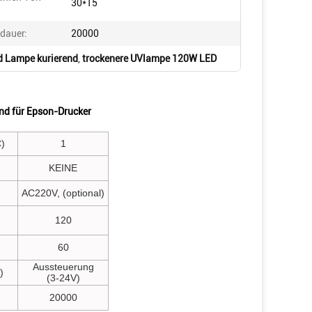
30*15
dauer:
20000
 Lampe kurierend
,
trockenere UVlampe 120W LED
nd für Epson-Drucker
)
1
KEINE
AC220V, (optional)
120
60
Aussteuerung
)
(3-24V)
20000