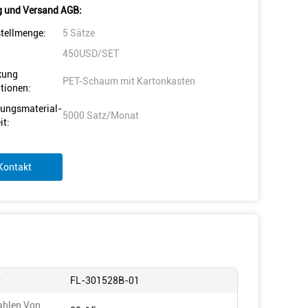
 und Versand AGB:
tellmenge:
5 Sätze
450USD/SET
kung
PET-Schaum mit Kartonkasten
tionen:
ungsmaterial-
5000 Satz/Monat
it:
Kontakt
:
FL-301528B-01
ahlen Von