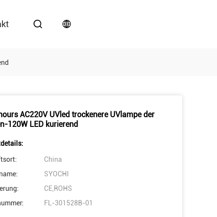
akt
end
ours AC220V UVled trockenere UVlampe der
n-120W LED kurierend
details:
tsort:
China
name:
SYOCHI
ierung:
CE,ROHS
nummer:
FL-301528B-01