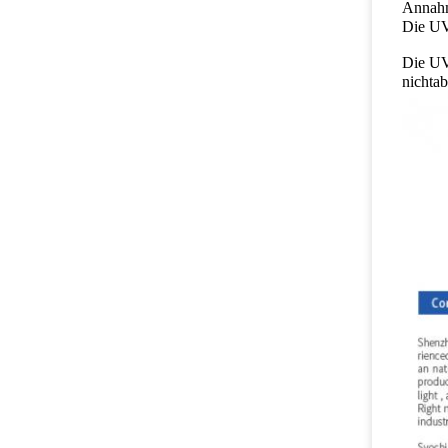
Annahm
Die UV
Die UV
nichtab