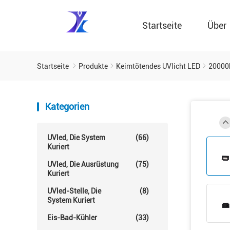
Startseite
Über
Startseite
Produkte
Keimtötendes UVlicht LED
20000
Kategorien
UVled, Die System
(66)
Kuriert
UVled, Die Ausrüstung
(75)
Kuriert
UVled-Stelle, Die
(8)
System Kuriert
Eis-Bad-Kühler
(33)