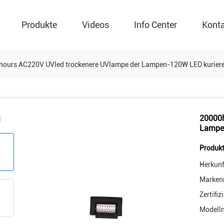
Produkte
Videos
Info Center
Kont
hours AC220V UVled trockenere UVlampe der Lampen-120W LED kurier
20000h
Lampe
Produkt
Herkunf
Marken
Zertifiz
Modell