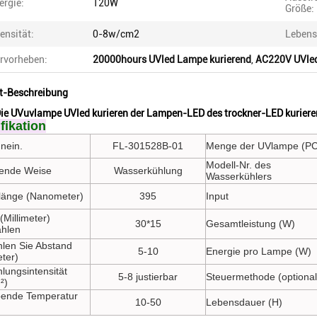
ergie:
120W
Größe:
tensität:
0-8w/cm2
Lebens
rvorheben:
20000hours UVled Lampe kurierend
,
AC220V UVled
t-Beschreibung
ie UVuvlampe UVled kurieren der Lampen-LED des trockner-LED kuriere
fikation
nein.
FL-301528B-01
Menge der UVlampe (PC
Modell-Nr. des
ende Weise
Wasserkühlung
Wasserkühlers
länge (Nanometer)
395
Input
(Millimeter)
30*15
Gesamtleistung (W)
ahlen
hlen Sie Abstand
5-10
Energie pro Lampe (W)
eter)
lungsintensität
5-8 justierbar
Steuermethode (optional
²)
ende Temperatur
10-50
Lebensdauer (H)