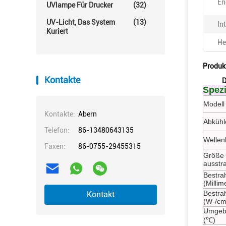
En
UVlampe Für Drucker
(32)
UV-Licht, Das System
(13)
In
Kuriert
He
Produk
Kontakte
D
Spezi
Modell 
Kontakte:
Abern
Abkühl
Telefon:
86-13480643135
Wellen
Faxen:
86-0755-29455315
Größe 
ausstr
Bestra
(Millim
Bestrah
Kontakt
(W-/cm
Umgeb
(℃)