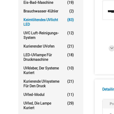
Eis-Bad-Maschine
(19)
Brauchwasser-Kühler
(2)
Keimtötendes UVlicht
(83)
LED
UVC Luft-Reinigungs-
(12)
System
Kurierender UVofen
(21)
LED-UVlampe Für
(18)
Druckmaschine
UVkleber, Der Systeme
(10)
Kuriert
Kurierende UVsysteme
(21)
Für Den Druck
Detail
UVled-Modul
(11)
UVled, Die Lampe
(29)
Pr
Kuriert