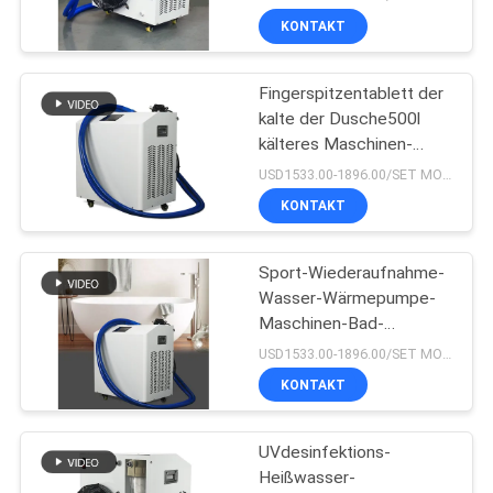
KONTAKT
Fingerspitzentablett der
kalte der Dusche500l
kälteres Maschinen-
220V
USD1533.00-1896.00/SET MOQ:1SET
KONTAKT
Sport-Wiederaufnahme-
Wasser-Wärmepumpe-
Maschinen-Bad-
Badekurort AC127V
USD1533.00-1896.00/SET MOQ:1SET
KONTAKT
UVdesinfektions-
Heißwasser-