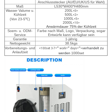
Anschlussstecker (AU/EU/UK/US für Wahl)
Maß
L530*W400*H480mm
Wasser Valume u.
200L
<0>
Kühlzeit
500L
<2>
1000L
(Von 23-5℃)
<5>
2000L
<10>
Anwärmdauer 75% der Kühlzeit
Soem- u. ODM-
Farbe nach Maß, Logo, Verpackung, sogar
Service
Entwürfe kann verfügbar sein
Garantie
1-jährig
Nettogewicht
38.5kgs
Vorbereitungs- und
verhandelt zu
<100set 3-7="" work="" days="">
Anlaufzeit
werden
1000set