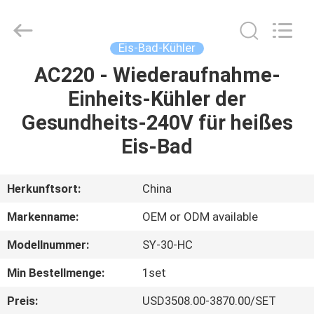
Shenzhen
Syochi
Electronics
Co.,
Ltd.
Eis-Bad-Kühler
All
Rights
AC220 - Wiederaufnahme-
HAUS
Reserved.
Einheits-Kühler der
PRODUKTE
Gesundheits-240V für heißes
Eis-Bad
ÜBER
UNS
Herkunftsort:
China
Markenname:
OEM or ODM available
FABRIK-
Modellnummer:
SY-30-HC
AUSFLUG
Min Bestellmenge:
1set
QUALITÄTSKONTROLLE
Preis:
USD3508.00-3870.00/SET