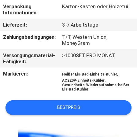
Verpackung
Karton-Kasten oder Holzetui
TRETEN
Informationen:
SIE
Lieferzeit:
3-7 Arbeitstage
MIT
Zahlungsbedingungen:
T/T, Western Union,
UNS
MoneyGram
IN
Versorgungsmaterial-
>1000SET PRO MONAT
Fähigkeit:
VERBINDUNG
Markieren:
,
Heißer Eis-Bad-Einheits-Kühler
,
AC220V-Einheits-Kühler
NACHRICHTEN
Gesundheits-Wiederaufnahme-heißer
Eis-Bad-Kühler
FORDERN
BESTPREIS
SIE
EIN
ZITAT