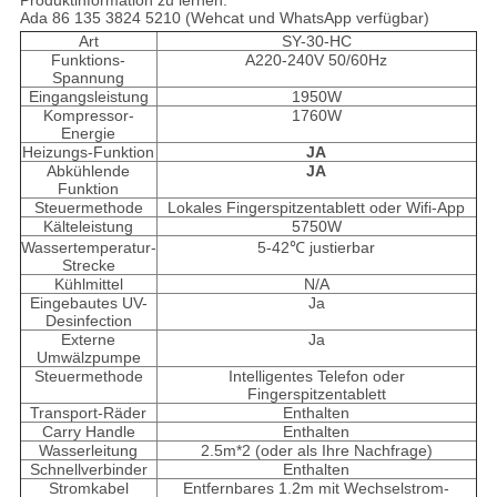
Produktinformation zu lernen.
Ada 86 135 3824 5210 (Wehcat und WhatsApp verfügbar)
Art
SY-30-HC
Funktions-
A220-240V 50/60Hz
Spannung
Eingangsleistung
1950W
Kompressor-
1760W
Energie
Heizungs-Funktion
JA
Abkühlende
JA
Funktion
Steuermethode
Lokales Fingerspitzentablett oder Wifi-App
Kälteleistung
5750W
Wassertemperatur-
5-42℃ justierbar
Strecke
Kühlmittel
N/A
Eingebautes UV-
Ja
Desinfection
Externe
Ja
Umwälzpumpe
Steuermethode
Intelligentes Telefon oder
Fingerspitzentablett
Transport-Räder
Enthalten
Carry Handle
Enthalten
Wasserleitung
2.5m*2 (oder als Ihre Nachfrage)
Schnellverbinder
Enthalten
Stromkabel
Entfernbares 1.2m mit Wechselstrom-