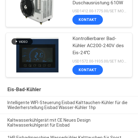
Duschausrüstung 610W
USD1412.00-1775.00/SET MOQ:1SET
KONTAKT
Kontrollierbarer Bad-
Kühler AC200-240V des
Eis-24℃
USD1572.00-1935.00/SET MOQ:1SET
KONTAKT
Eis-Bad-Kühler
Intelligente WIFI-Steuerung Eisbad Kalttauchen-Kühler für die
Wiederherstellung Eisbad Wasser-Kühler 1hp
Kaltwasserkühlgerät mit CE Neues Design
Kaltwasserkühlgerät für Eisbad
1HP Eisbadmaschine Wasserkühler Kalttauchen für Sport