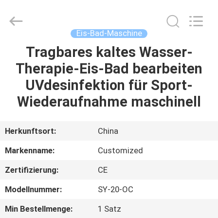
Shenzhen
Syochi
Electronics
Co.,
Ltd.
Eis-Bad-Maschine
All
Rights
Tragbares kaltes Wasser-
HAUS
Reserved.
Therapie-Eis-Bad bearbeiten
PRODUKTE
UVdesinfektion für Sport-
Wiederaufnahme maschinell
ÜBER
UNS
Herkunftsort:
China
Markenname:
Customized
FABRIK-
Zertifizierung:
CE
AUSFLUG
Modellnummer:
SY-20-OC
QUALITÄTSKONTROLLE
Min Bestellmenge:
1 Satz