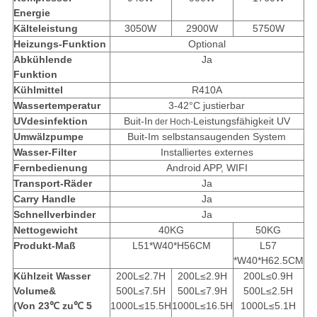
Energie
Kälteleistung
3050W
2900W
5750W
Heizungs-Funktion
Optional
Abkühlende
Ja
Funktion
Kühlmittel
R410A
Wassertemperatur
3-42°C justierbar
UVdesinfektion
Buit-In
Leistungsfähigkeit
UV
der Hoch-
Umwälzpumpe
Buit-Im selbstansaugenden System
Wasser-Filter
Installiertes externes
Fernbedienung
Android APP, WIFI
Transport-Räder
Ja
Carry Handle
Ja
Schnellverbinder
Ja
Nettogewicht
40KG
50KG
Produkt-Maß
L51*W40*H56CM
L57
*W40*H62.5CM
Kühlzeit Wasser
200L≤2.7H
200L≤2.9H
200L≤0.9H
Volume&
500L≤7.5H
500L≤7.9H
500L≤2.5H
(Von 23℃ zu
℃
5
1000L≤15.5H
1000L≤16.5H
1000L≤5.1H