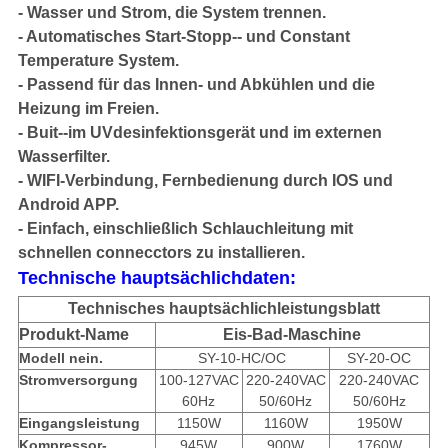
- Wasser und Strom, die System trennen.
- Automatisches Start-Stopp-- und Constant
Temperature System.
- Passend für das Innen- und Abkühlen und die
Heizung im Freien.
- Buit--im UVdesinfektionsgerät und im externen
Wasserfilter.
- WIFI-Verbindung, Fernbedienung durch IOS und
Android APP.
- Einfach, einschließlich Schlauchleitung mit
schnellen connecctors zu installieren.
Technische hauptsächlichdaten:
Technisches hauptsächlichleistungsblatt
Produkt-Name
Eis-Bad-Maschine
Modell nein.
SY-10-HC/OC
SY-20-OC
Stromversorgung
100-127VAC
220-240VAC
220-240VAC
60Hz
50/60Hz
50/60Hz
Eingangsleistung
1150W
1160W
1950W
Kompressor-
945W
900W
1760W