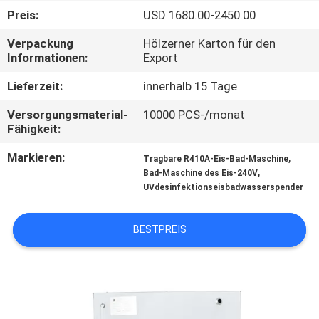
Preis:
USD 1680.00-2450.00
TRETEN
Verpackung
Hölzerner Karton für den
SIE
Informationen:
Export
MIT
Lieferzeit:
innerhalb 15 Tage
UNS
Versorgungsmaterial-
10000 PCS-/monat
IN
Fähigkeit:
VERBINDUNG
Markieren:
,
Tragbare R410A-Eis-Bad-Maschine
,
Bad-Maschine des Eis-240V
UVdesinfektionseisbadwasserspender
NACHRICHTEN
BESTPREIS
FORDERN
SIE
EIN
ZITAT