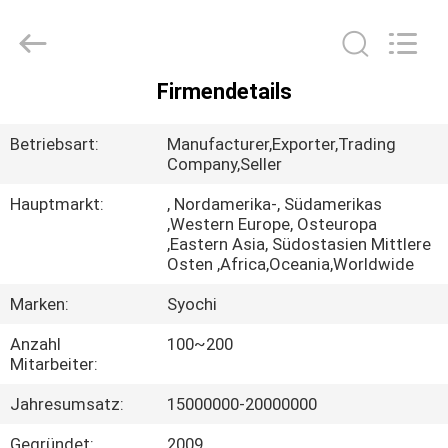
Shenzhen
Syochi
Electronics
Co.,
Ltd.
All
Firmendetails
Rights
HAUS
Reserved.
Betriebsart:
Manufacturer,Exporter,Trading
PRODUKTE
Company,Seller
Hauptmarkt:
, Nordamerika-, Südamerikas
,Western Europe, Osteuropa
ÜBER
,Eastern Asia, Südostasien Mittlere
UNS
Osten ,Africa,Oceania,Worldwide
Marken:
Syochi
FABRIK-
Anzahl
100~200
AUSFLUG
Mitarbeiter:
Jahresumsatz:
15000000-20000000
QUALITÄTSKONTROLLE
Gegründet:
2009