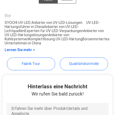
Shenzhen Syochi Electronics
SITEMAP
Co., Ltd
Bie
SYOCHI-UV-LED Anbieter von UV-LED-Lösungen UV-LED-
Härtungsführer in ChinaAnbieter von UV-LED-
PRIVACY
LichtquellenExperten für UV-LED-VerpackungenAnbieter von
UV-LED-HärtungslösungenAnbieter von
POLICY
KühlsystemenKomplettlösung UV-LED-HärtungBörsennotiertes
Unternehmen in China
Lernen Sie mehr >
Fabrik Tour
Qualitätskontrolle
Hinterlass eine Nachricht
Wir rufen Sie bald zurück!