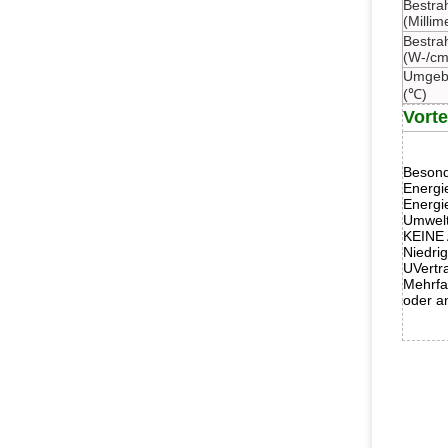
Bestra
(Millim
Bestrah
(W-/cm
Umgeb
(℃)
Vorte
Besond
Energi
Energi
Umwelt
KEINE 
Niedri
UVertr
Mehrfa
oder a