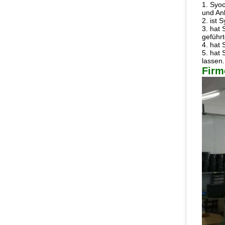
1. Syoc
und Anl
2. ist 
3. hat
geführ
4. hat 
5. hat 
lassen.
Firm