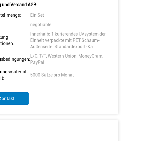
 und Versand AGB:
tellmenge:
Ein Set
negotiable
Innerhalb: 1 kurierendes UVsystem der
kung
Einheit verpackte mit PET Schaum-
tionen:
Außenseite: Standardexport-Ka
L/C, T/T, Western Union, MoneyGram,
gsbedingungen:
PayPal
ungsmaterial-
5000 Sätze pro Monat
it:
Kontakt