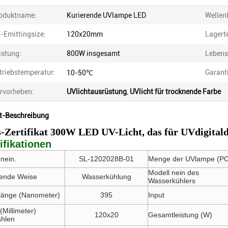
oduktname:
Kurierende UVlampe LED
Wellen
-Emittingsize:
120x20mm
Lagert
istung:
800W insgesamt
Lebens
triebstemperatur:
Garant
10-50℃
rvorheben:
UVlichtausrüstung
,
UVlicht für trocknende Farbe
t-Beschreibung
-Zertifikat 300W LED UV-Licht, das für UVdigitald
ifikationen
nein.
SL-1202028B-01
Menge der UVlampe (PC
Modell nein des
ende Weise
Wasserkühlung
Wasserkühlers
länge (Nanometer)
395
Input
(Millimeter)
120x20
Gesamtleistung (W)
ahlen