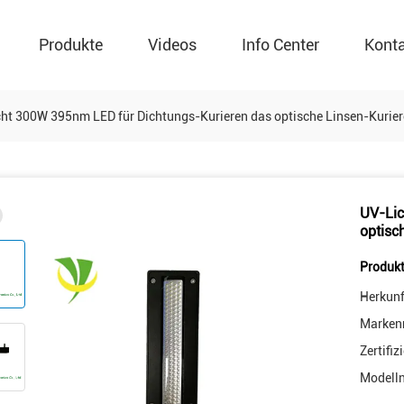
Produkte
Videos
Info Center
Kont
ht 300W 395nm LED für Dichtungs-Kurieren das optische Linsen-Kurie
UV-Lic
optisc
Produkt
Herkunf
Marken
Zertifiz
Modell