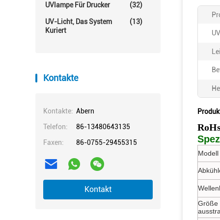
UVlampe Für Drucker
(32)
Pr
UV-Licht, Das System
(13)
Kuriert
UV
Le
Be
Kontakte
He
Kontakte:
Abern
Produk
RoHs
Telefon:
86-13480643135
Spez
Faxen:
86-0755-29455315
Modell 
Abkühl
Wellen
Kontakt
Größe 
ausstr