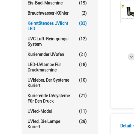
Eis-Bad-Maschine
(19)
Brauchwasser-Kühler
(2)
Keimtötendes UVlicht
(83)
LED
UVC Luft-Reinigungs-
(12)
System
Kurierender UVofen
(21)
LED-UVlampe Für
(18)
Druckmaschine
UVkleber, Der Systeme
(10)
Kuriert
Kurierende UVsysteme
(21)
Für Den Druck
UVled-Modul
(11)
UVled, Die Lampe
(29)
Detail
Kuriert