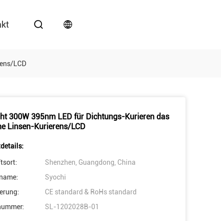
akt
rens/LCD
ht 300W 395nm LED für Dichtungs-Kurieren das
he Linsen-Kurierens/LCD
details:
tsort:
Shenzhen, Guangdong, China
name:
Syochi
ierung:
CE standard & RoHs standard
nummer:
SL-1202028B-01