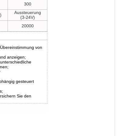
300
Aussteuerung
)
(3-24V)
20000
ie Übereinstimmung von
 und anzeigen;
unterschiedliche
mmen;
r
hängig gesteuert
s;
sichern Sie den