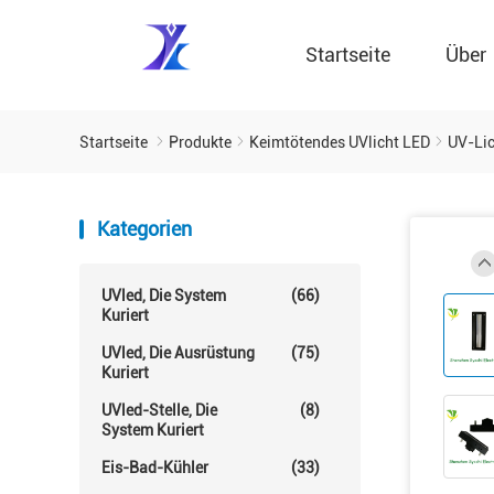
Startseite
Über
Startseite
Produkte
Keimtötendes UVlicht LED
UV-Lic
Kategorien
UVled, Die System
(66)
Kuriert
UVled, Die Ausrüstung
(75)
Kuriert
UVled-Stelle, Die
(8)
System Kuriert
Eis-Bad-Kühler
(33)