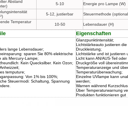
hlter Abstand
5-10
Energie pro Lampe (W)
eter)
lungsintensität
5-12, justierbar
Steuermethode (optional
²)
ende Temperatur
10-50
Lebensdauer (H)
ile
Eigenschaften
Glanzpunktintensität;
Lichtstärkeauto justieren d
ers lange Lebensdauer;
Druckleistung;
eeinsparung: sparen Sie 80% elektrische
Lichtstärke und ist justieren
e als Mercury-Lampe;
Licht kann AN/AUS-Teil oder 
freundlich: Kein Quecksilber. Kein Ozon;
Druckgröße voll übereinsti
Anheizzeit;
Temperaturanzeige und übe
ges temputure;
Temperaturüberwachung;
aganpassung: Von 1% bis 100%;
Einzelne UVlampe kann unab
che Steuermodi: Schaltung, Spannung
werden;
ndere.
Warnen während Kurzschlus
Über Temperaturwarnung ver
Produkten funktionieren gut