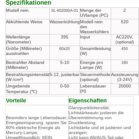
Spezifikationen
Modell nein.
Menge der
2
SL-602000A-01
UVlampe (PC)
Abkühlende Weise
Wasserkühlung
Modell nein
520
des
Wasserkühlers
Wellenlänge
395
Input
AC220V,
(Nanometer)
(optional)
Größe (Millimeter)
Gesamtleistung
60x20
450
ausstrahlen
(W)
Bestrahlter Abstand
5-10
Energie pro
180
(Millimeter)
Lampe (W)
Bestrahlungsintensität
5-12, justierbar
Steuermethode
Aussteuerung
(W-/cm²)
(optional)
(3-24V)
Umgebende
0-50
Lebensdauer
20000
(H)
Temperatur (℃)
Vorteile
Eigenschaften
Glanzpunktintensität;
Lichtstärkeauto justieren die
Besonders lange Lebensdauer;
Übereinstimmung von
Energieeinsparung: sparen Sie
Druckleistung;
80% elektrische Energie als
Lichtstärke und ist justieren und
Mercury-Lampe;
anzeigen;
Umweltfreundlich: KEIN
Licht kann AN/AUS-Teil oder