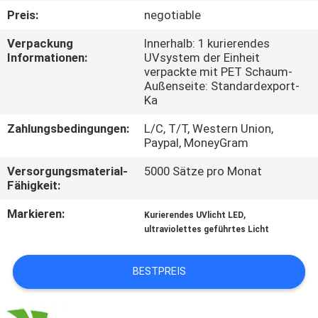
Preis:
negotiable
TRETEN
Verpackung
Innerhalb: 1 kurierendes
SIE
Informationen:
UVsystem der Einheit
verpackte mit PET Schaum-
MIT
Außenseite: Standardexport-
UNS
Ka
IN
Zahlungsbedingungen:
L/C, T/T, Western Union,
Paypal, MoneyGram
VERBINDUNG
Versorgungsmaterial-
5000 Sätze pro Monat
Fähigkeit:
NACHRICHTEN
Markieren:
,
Kurierendes UVlicht LED
ultraviolettes geführtes Licht
FORDERN
SIE
BESTPREIS
EIN
ZITAT