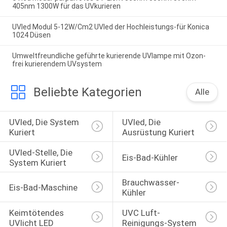
405nm 1300W für das UVkurieren
UVled Modul 5-12W/Cm2 UVled der Hochleistungs-für Konica
1024 Düsen
Umweltfreundliche geführte kurierende UVlampe mit Ozon-
frei kurierendem UVsystem
Beliebte Kategorien
Alle
UVled, Die System 
UVled, Die 
Kuriert
Ausrüstung Kuriert
UVled-Stelle, Die 
Eis-Bad-Kühler
System Kuriert
Brauchwasser-
Eis-Bad-Maschine
Kühler
Keimtötendes 
UVC Luft-
UVlicht LED
Reinigungs-System