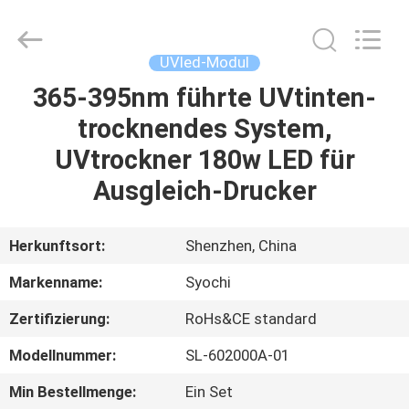
Shenzhen
Syochi
Electronics
Co.,
Ltd.
UVled-Modul
All
Rights
365-395nm führte UVtinten-
HAUS
Reserved.
trocknendes System,
PRODUKTE
UVtrockner 180w LED für
Ausgleich-Drucker
ÜBER
UNS
Herkunftsort:
Shenzhen, China
Markenname:
Syochi
FABRIK-
Zertifizierung:
RoHs&CE standard
AUSFLUG
Modellnummer:
SL-602000A-01
QUALITÄTSKONTROLLE
Min Bestellmenge:
Ein Set