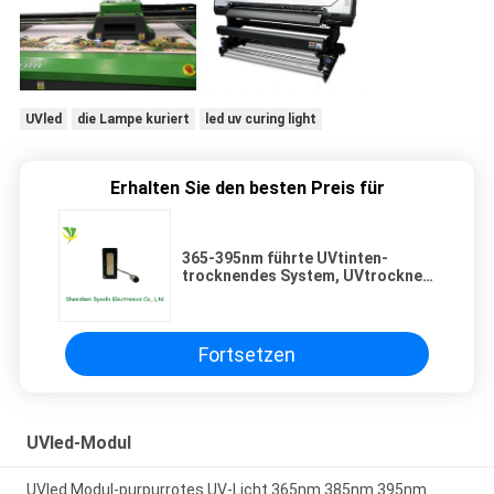
UVled
die Lampe kuriert
led uv curing light
Erhalten Sie den besten Preis für
365-395nm führte UVtinten-
trocknendes System, UVtrockner
180w LED für Ausgleich-Drucker
Fortsetzen
UVled-Modul
UVled Modul-purpurrotes UV-Licht 365nm 385nm 395nm