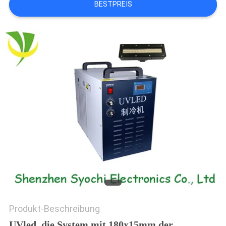
BESTPREIS
SITEMAP
PRIVACY
POLICY
Produkt-Beschreibung
UVled, die System mit 180x15mm der