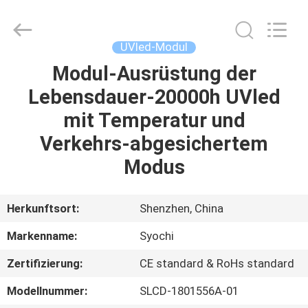
Shenzhen
Syochi
Electronics
Co.,
Ltd.
UVled-Modul
All
Rights
Modul-Ausrüstung der
HAUS
Reserved.
Lebensdauer-20000h UVled
PRODUKTE
mit Temperatur und
Verkehrs-abgesichertem
ÜBER
Modus
UNS
Herkunftsort:
Shenzhen, China
FABRIK-
Markenname:
Syochi
AUSFLUG
Zertifizierung:
CE standard & RoHs standard
QUALITÄTSKONTROLLE
Modellnummer:
SLCD-1801556A-01