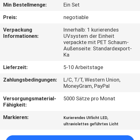
Min Bestellmenge:
Ein Set
TRETEN
Preis:
negotiable
SIE
Verpackung
Innerhalb: 1 kurierendes
MIT
Informationen:
UVsystem der Einheit
verpackte mit PET Schaum-
UNS
Außenseite: Standardexport-
IN
Ka
VERBINDUNG
Lieferzeit:
5-10 Arbeitstage
Zahlungsbedingungen:
L/C, T/T, Western Union,
NACHRICHTEN
MoneyGram, PayPal
Versorgungsmaterial-
5000 Sätze pro Monat
Fähigkeit:
FORDERN
SIE
Markieren:
,
Kurierendes UVlicht LED
ultraviolettes geführtes Licht
EIN
ZITAT