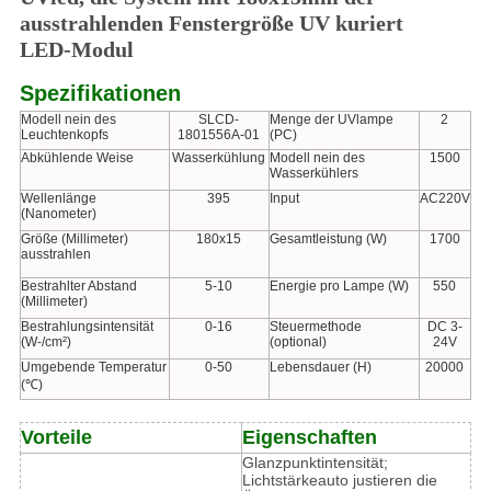
ausstrahlenden Fenstergröße UV kuriert
LED-Modul
Spezifikationen
Modell nein des
SLCD-
Menge der UVlampe
2
Leuchtenkopfs
1801556A-01
(PC)
Abkühlende Weise
Wasserkühlung
Modell nein des
1500
Wasserkühlers
Wellenlänge
395
Input
AC220V
(Nanometer)
Größe (Millimeter)
180x15
Gesamtleistung (W)
1700
ausstrahlen
Bestrahlter Abstand
5-10
Energie pro Lampe (W)
550
(Millimeter)
Bestrahlungsintensität
0-16
Steuermethode
DC 3-
(W-/cm²)
(optional)
24V
Umgebende Temperatur
0-50
Lebensdauer (H)
20000
(℃)
Vorteile
Eigenschaften
Glanzpunktintensität;
Lichtstärkeauto justieren die