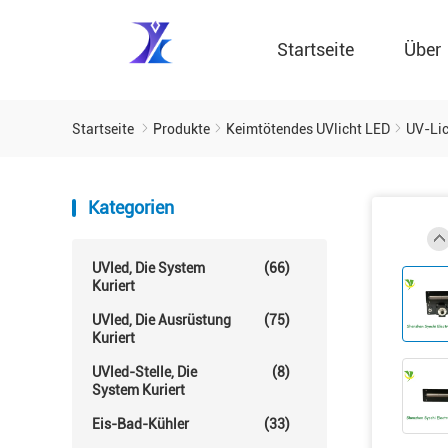
Startseite
Über
Startseite
Produkte
Keimtötendes UVlicht LED
UV-Lic
Kategorien
UVled, Die System
(66)
Kuriert
UVled, Die Ausrüstung
(75)
Kuriert
UVled-Stelle, Die
(8)
System Kuriert
Eis-Bad-Kühler
(33)