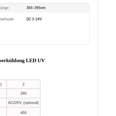
länge:
365-395nm
methode:
DC 3-24V
sserkühlung LED UV
)
2
260
AC220V, (optional)
450