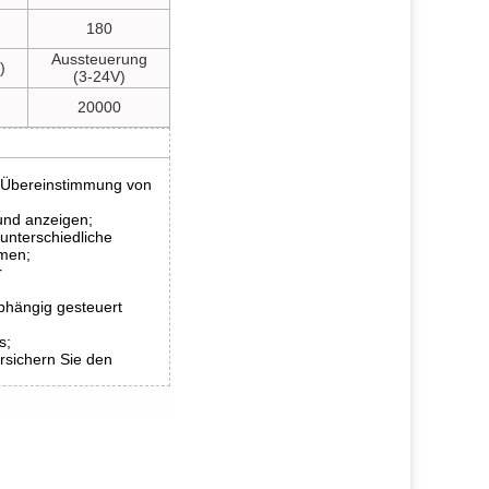
180
Aussteuerung
)
(3-24V)
20000
ie Übereinstimmung von
 und anzeigen;
unterschiedliche
mmen;
r
hängig gesteuert
s;
sichern Sie den