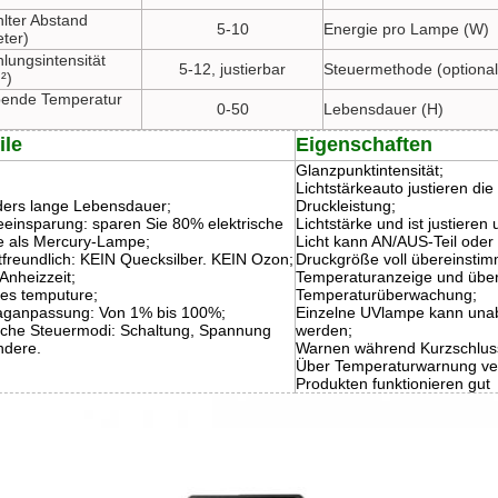
hlter Abstand
5-10
Energie pro Lampe (W)
eter)
lungsintensität
5-12, justierbar
Steuermethode (optional
²)
ende Temperatur
0-50
Lebensdauer (H)
ile
Eigenschaften
Glanzpunktintensität;
Lichtstärkeauto justieren d
ers lange Lebensdauer;
Druckleistung;
eeinsparung: sparen Sie 80% elektrische
Lichtstärke und ist justieren
e als Mercury-Lampe;
Licht kann AN/AUS-Teil oder 
freundlich: KEIN Quecksilber. KEIN Ozon;
Druckgröße voll übereinsti
Anheizzeit;
Temperaturanzeige und übe
ges temputure;
Temperaturüberwachung;
aganpassung: Von 1% bis 100%;
Einzelne UVlampe kann unab
che Steuermodi: Schaltung, Spannung
werden;
ndere.
Warnen während Kurzschlus
Über Temperaturwarnung ver
Produkten funktionieren gut