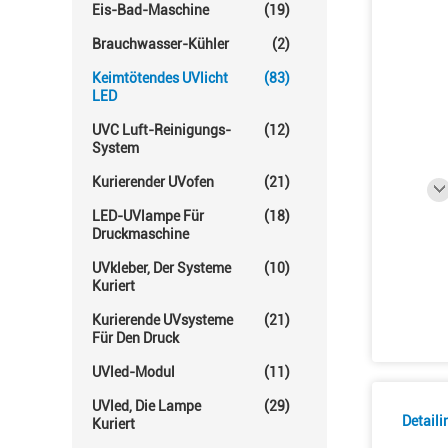
Eis-Bad-Maschine
(19)
Brauchwasser-Kühler
(2)
Keimtötendes UVlicht
(83)
LED
UVC Luft-Reinigungs-
(12)
System
Kurierender UVofen
(21)
LED-UVlampe Für
(18)
Druckmaschine
UVkleber, Der Systeme
(10)
Kuriert
Kurierende UVsysteme
(21)
Für Den Druck
UVled-Modul
(11)
UVled, Die Lampe
(29)
Detail
Kuriert