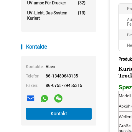
UVlampe Für Drucker
(32)
Pr
UV-Licht, Das System
(13)
Kuriert
Au
Fe
Ge
He
Kontakte
Produk
Kontakte:
Abern
Kuri
Troc
Telefon:
86-13480643135
Faxen:
86-0755-29455315
Spez
Modell 
Abkühl
Kontakt
Wellen
Größe 
ausstr