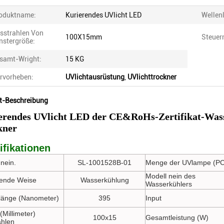
oduktname:
Kurierendes UVlicht LED
Wellen
sstrahlen Von
100X15mm
Steuer
nstergröße:
samt-Wright:
15 KG
rvorheben:
UVlichtausrüstung
,
UVlichttrockner
t-Beschreibung
erendes UVlicht LED der CE&RoHs-Zertifikat-Wa
kner
ifikationen
nein.
SL-1001528B-01
Menge der UVlampe (PC
Modell nein des
ende Weise
Wasserkühlung
Wasserkühlers
länge (Nanometer)
395
Input
(Millimeter)
100x15
Gesamtleistung (W)
ahlen