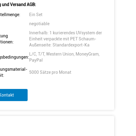
 und Versand AGB:
tellmenge:
Ein Set
negotiable
Innerhalb: 1 kurierendes UVsystem der
kung
Einheit verpackte mit PET Schaum-
tionen:
Außenseite: Standardexport-Ka
L/C, T/T, Western Union, MoneyGram,
gsbedingungen:
PayPal
ungsmaterial-
5000 Sätze pro Monat
it:
Kontakt