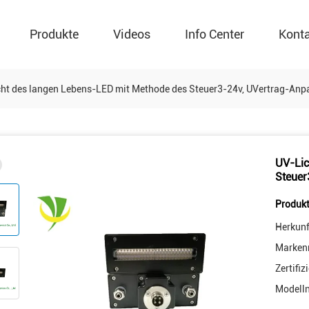
Produkte
Videos
Info Center
Kont
ht des langen Lebens-LED mit Methode des Steuer3-24v, UVertrag-An
UV-Lic
Steuer
Produkt
Herkunf
Marken
Zertifiz
Modell