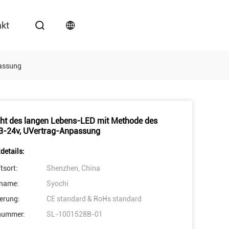
akt
passung
ht des langen Lebens-LED mit Methode des
3-24v, UVertrag-Anpassung
details:
tsort:
Shenzhen, China
name:
Syochi
ierung:
CE standard & RoHs standard
nummer:
SL-1001528B-01