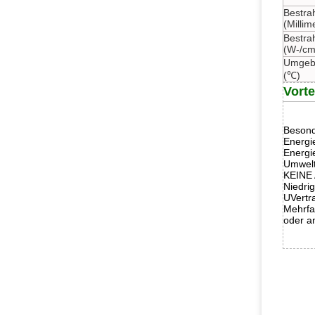
Bestra
(Millim
Bestrah
(W-/cm
Umgeb
(℃)
Vorte
Besond
Energi
Energi
Umwelt
KEINE 
Niedri
UVertr
Mehrfa
oder a