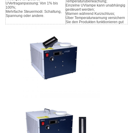
Temperaturüberwachung;
UVertraganpassung: Von 1% bis
Einzelne UVlampe kann unabhängig
100%;
gesteuert werden;
Mehrfache Steuermodi: Schaltung,
Warnen während Kurzschluss;
Spannung oder andere.
Über Temperaturwarnung versichern
Sie den Produkten funktionieren gut