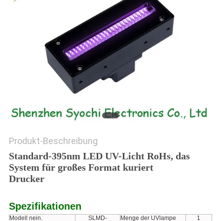
SITEMAP
PRIVACY
POLICY
Produkt-Beschreibung
Standard-395nm LED UV-Licht RoHs, das
System für großes Format kuriert
Drucker
Spezifikationen
Modell nein.
SLMD-
Menge der UVlampe
1