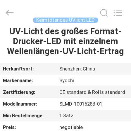
Shenzhen
Syochi
Electronics
Co.,
Ltd.
Keimtötendes UVlicht LED
All
Rights
UV-Licht des großes Format-
HAUS
Reserved.
Drucker-LED mit einzelnem
PRODUKTE
Wellenlängen-UV-Licht-Ertrag
ÜBER
Herkunftsort:
Shenzhen, China
UNS
Markenname:
Syochi
Zertifizierung:
CE standard & RoHs standard
FABRIK-
Modellnummer:
SLMD-1001528B-01
AUSFLUG
Min Bestellmenge:
1 Satz
QUALITÄTSKONTROLLE
Preis:
negotiable