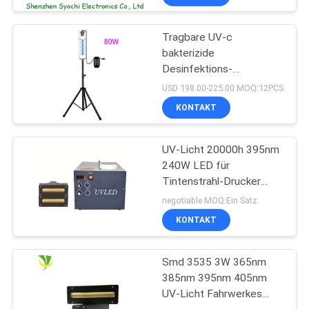
Tragbare UV-c
bakterizide
Desinfektions-
keimtötende UVbirne des
USD 198.00-225.00 MOQ:12PCS
Sterilisator-UV-Licht-
KONTAKT
254nm
UV-Licht 20000h 395nm
240W LED für
Tintenstrahl-Drucker
Machine
negotiable MOQ:Ein Satz
KONTAKT
Smd 3535 3W 365nm
385nm 395nm 405nm
UV-Licht Fahrwerkes