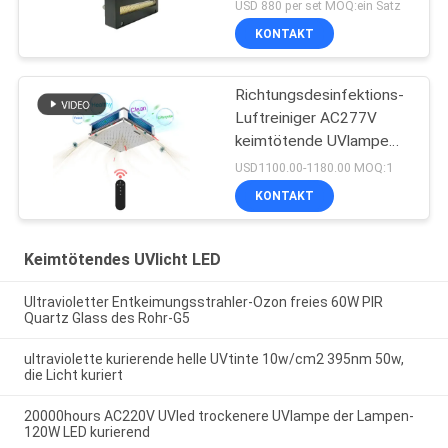
LED
USD 880 per set MOQ:ein Satz
KONTAKT
Richtungsdesinfektions-
Luftreiniger AC277V
keimtötende UVlampe
150W Omni
USD1100.00-1180.00 MOQ:1
KONTAKT
Keimtötendes UVlicht LED
Ultravioletter Entkeimungsstrahler-Ozon freies 60W PIR
Quartz Glass des Rohr-G5
ultraviolette kurierende helle UVtinte 10w/cm2 395nm 50w,
die Licht kuriert
20000hours AC220V UVled trockenere UVlampe der Lampen-
120W LED kurierend