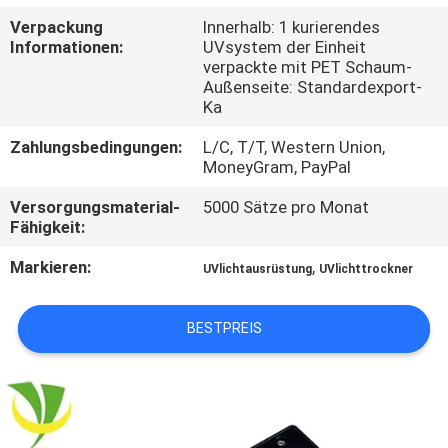
Verpackung
Innerhalb: 1 kurierendes
TRETEN
Informationen:
UVsystem der Einheit
verpackte mit PET Schaum-
SIE
Außenseite: Standardexport-
MIT
Ka
UNS
Zahlungsbedingungen:
L/C, T/T, Western Union,
MoneyGram, PayPal
IN
Versorgungsmaterial-
5000 Sätze pro Monat
VERBINDUNG
Fähigkeit:
Markieren:
,
UVlichtausrüstung
UVlichttrockner
NACHRICHTEN
BESTPREIS
FORDERN
SIE
EIN
ZITAT