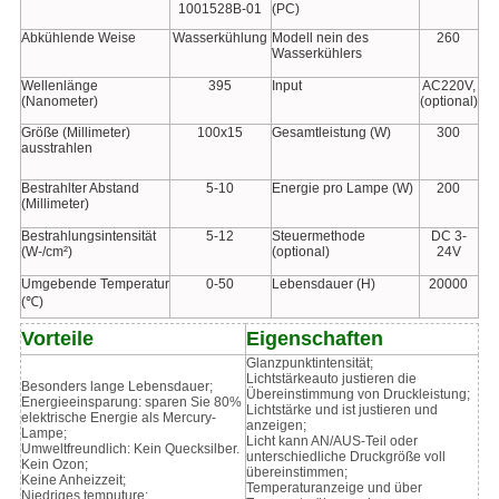
1001528B-01
(PC)
Abkühlende Weise
Wasserkühlung
Modell nein des
260
Wasserkühlers
Wellenlänge
395
Input
AC220V,
(Nanometer)
(optional)
Größe (Millimeter)
100x15
Gesamtleistung (W)
300
ausstrahlen
Bestrahlter Abstand
5-10
Energie pro Lampe (W)
200
(Millimeter)
Bestrahlungsintensität
5-12
Steuermethode
DC 3-
(W-/cm²)
(optional)
24V
Umgebende Temperatur
0-50
Lebensdauer (H)
20000
(℃)
Vorteile
Eigenschaften
Glanzpunktintensität;
Lichtstärkeauto justieren die
Besonders lange Lebensdauer;
Übereinstimmung von Druckleistung;
Energieeinsparung: sparen Sie 80%
Lichtstärke und ist justieren und
elektrische Energie als Mercury-
anzeigen;
Lampe;
Licht kann AN/AUS-Teil oder
Umweltfreundlich: Kein Quecksilber.
unterschiedliche Druckgröße voll
Kein Ozon;
übereinstimmen;
Keine Anheizzeit;
Temperaturanzeige und über
Niedriges temputure;