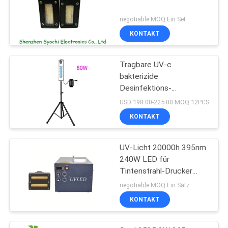
negotiable MOQ:Ein Set
KONTAKT
Tragbare UV-c
bakterizide
Desinfektions-
keimtötende UVbirne des
USD 198.00-225.00 MOQ:12PCS
Sterilisator-UV-Licht-
KONTAKT
254nm
UV-Licht 20000h 395nm
240W LED für
Tintenstrahl-Drucker
Machine
negotiable MOQ:Ein Satz
KONTAKT