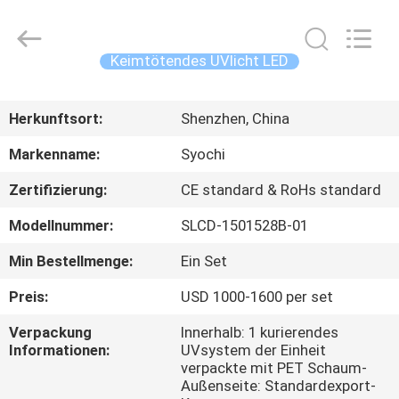
Shenzhen
Syochi
Electronics
Co.,
Ltd.
Keimtötendes UVlicht LED
All
Rights
HAUS
Reserved.
Herkunftsort:
Shenzhen, China
PRODUKTE
Markenname:
Syochi
Zertifizierung:
CE standard & RoHs standard
ÜBER
Modellnummer:
SLCD-1501528B-01
UNS
Min Bestellmenge:
Ein Set
FABRIK-
Preis:
USD 1000-1600 per set
AUSFLUG
Verpackung
Innerhalb: 1 kurierendes
Informationen:
UVsystem der Einheit
verpackte mit PET Schaum-
QUALITÄTSKONTROLLE
Außenseite: Standardexport-