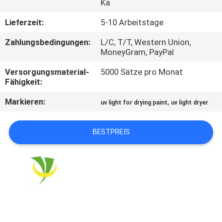
Ka
TRETEN
Lieferzeit:
5-10 Arbeitstage
SIE
Zahlungsbedingungen:
L/C, T/T, Western Union,
MoneyGram, PayPal
MIT
UNS
Versorgungsmaterial-
5000 Sätze pro Monat
Fähigkeit:
IN
Markieren:
,
VERBINDUNG
uv light for drying paint
uv light dryer
BESTPREIS
NACHRICHTEN
FORDERN
SIE
EIN
ZITAT