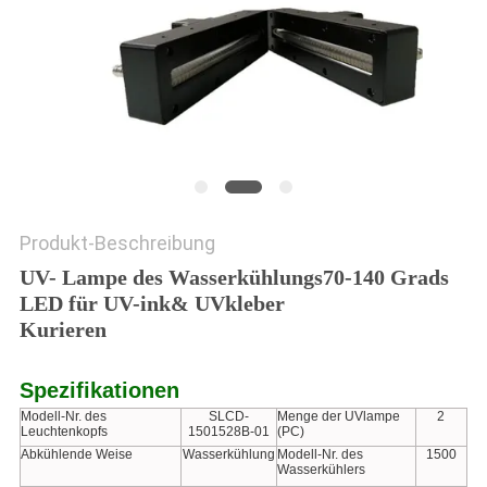
SITEMAP
PRIVACY
POLICY
Produkt-Beschreibung
UV- Lampe des Wasserkühlungs70-140 Grads
LED für UV-ink& UVkleber
Kurieren
Spezifikationen
Modell-Nr. des
SLCD-
Menge der UVlampe
2
Leuchtenkopfs
1501528B-01
(PC)
Abkühlende Weise
Wasserkühlung
Modell-Nr. des
1500
Wasserkühlers