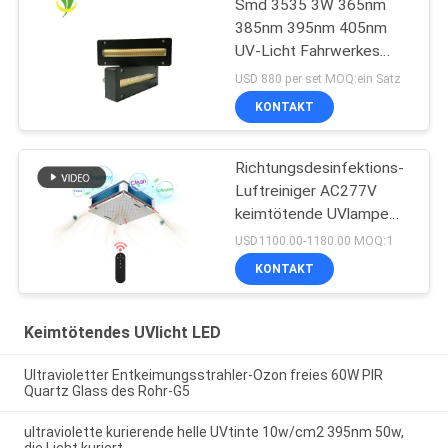
Smd 3535 3W 365nm
385nm 395nm 405nm
UV-Licht Fahrwerkes
LED
USD 880 per set MOQ:ein Satz
KONTAKT
Richtungsdesinfektions-
Luftreiniger AC277V
keimtötende UVlampe
150W Omni
USD1100.00-1180.00 MOQ:1
KONTAKT
Keimtötendes UVlicht LED
Ultravioletter Entkeimungsstrahler-Ozon freies 60W PIR
Quartz Glass des Rohr-G5
ultraviolette kurierende helle UVtinte 10w/cm2 395nm 50w,