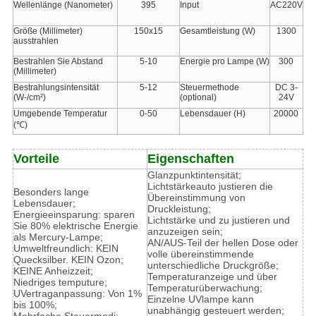
Wellenlänge (Nanometer)
395
Input
AC220V
Größe (Millimeter)
150x15
Gesamtleistung (W)
1300
ausstrahlen
Bestrahlen Sie Abstand
5-10
Energie pro Lampe (W)
300
(Millimeter)
Bestrahlungsintensität
5-12
Steuermethode
DC 3-
(W-/cm²)
(optional)
24V
Umgebende Temperatur
0-50
Lebensdauer (H)
20000
(℃)
Vorteile
Eigenschaften
Glanzpunktintensität;
Lichtstärkeauto justieren die
Besonders lange
Übereinstimmung von
Lebensdauer;
Druckleistung;
Energieeinsparung: sparen
Lichtstärke und zu justieren und
Sie 80% elektrische Energie
anzuzeigen sein;
als Mercury-Lampe;
AN/AUS-Teil der hellen Dose oder
Umweltfreundlich: KEIN
volle übereinstimmende
Quecksilber. KEIN Ozon;
unterschiedliche Druckgröße;
KEINE Anheizzeit;
Temperaturanzeige und über
Niedriges temputure;
Temperaturüberwachung;
UVertraganpassung: Von 1%
Einzelne UVlampe kann
bis 100%;
unabhängig gesteuert werden;