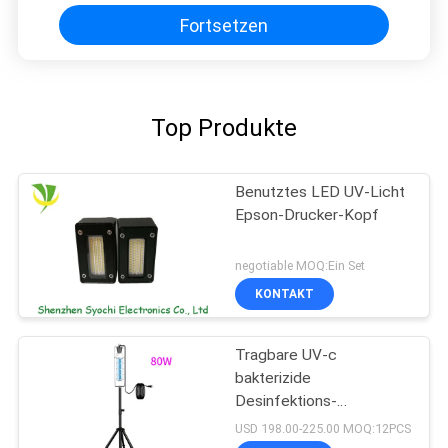
Fortsetzen
Top Produkte
Benutztes LED UV-Licht
Epson-Drucker-Kopf
negotiable MOQ:Ein Set
KONTAKT
Tragbare UV-c
bakterizide
Desinfektions-
keimtötende UVbirne des
USD 198.00-225.00 MOQ:12PCS
Sterilisator-UV-Licht-