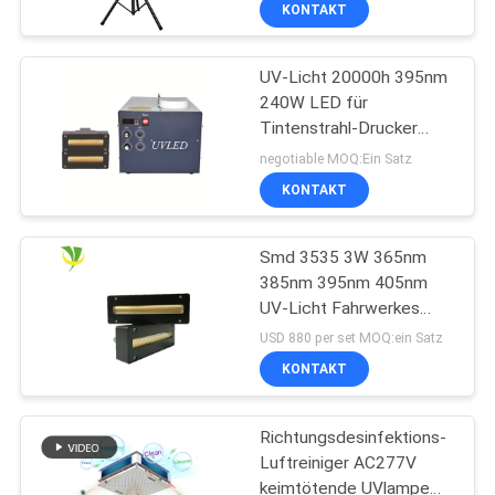
KONTAKT
254nm
UV-Licht 20000h 395nm
240W LED für
Tintenstrahl-Drucker
Machine
negotiable MOQ:Ein Satz
KONTAKT
Smd 3535 3W 365nm
385nm 395nm 405nm
UV-Licht Fahrwerkes
LED
USD 880 per set MOQ:ein Satz
KONTAKT
Richtungsdesinfektions-
Luftreiniger AC277V
keimtötende UVlampe