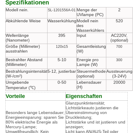
Spezifikationen
Modell nein.
Menge der
2
SL-1201556A-01
UVlampe (PC)
Abkühlende Weise
Wasserkühlung
Modell nein
520
des
Wasserkühlers
Wellenlänge
395
Input
AC220V,
(Nanometer)
(optional)
Größe (Millimeter)
Gesamtleistung
120x15
700
ausstrahlen
(W)
Bestrahlter Abstand
5-10
Energie pro
300
(Millimeter)
Lampe (W)
Bestrahlungsintensität
5-12, justierbar
Steuermethode
Aussteuerung
(W-/cm²)
(optional)
(3-24V)
Umgebende
0-50
Lebensdauer
20000
(H)
Temperatur (℃)
Vorteile
Eigenschaften
Glanzpunktintensität;
Lichtstärkeauto justieren die
Besonders lange Lebensdauer;
Übereinstimmung von
Energieeinsparung: sparen Sie
Druckleistung;
80% elektrische Energie als
Lichtstärke und ist justieren und
Mercury-Lampe;
anzeigen;
Umweltfreundlich: Kein
Licht kann AN/AUS-Teil oder