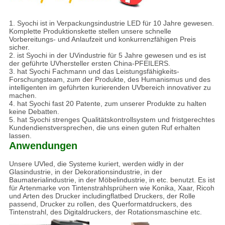
1. Syochi ist in Verpackungsindustrie LED für 10 Jahre gewesen.
Komplette Produktionskette stellen unsere schnelle
Vorbereitungs- und Anlaufzeit und konkurrenzfähigen Preis
sicher.
2. ist Syochi in der UVindustrie für 5 Jahre gewesen und es ist
der geführte UVhersteller ersten China-PFEILERS.
3. hat Syochi Fachmann und das Leistungsfähigkeits-
Forschungsteam, zum der Produkte, des Humanismus und des
intelligenten im geführten kurierenden UVbereich innovativer zu
machen.
4. hat Syochi fast 20 Patente, zum unserer Produkte zu halten
keine Debatten.
5. hat Syochi strenges Qualitätskontrollsystem und fristgerechtes
Kundendienstversprechen, die uns einen guten Ruf erhalten
lassen.
Anwendungen
Unsere UVled, die Systeme kuriert, werden widly in der
Glasindustrie, in der Dekorationsindustrie, in der
Baumaterialindustrie, in der Möbelindustrie, in etc. benutzt. Es ist
für Artenmarke von Tintenstrahlsprühern wie Konika, Xaar, Ricoh
und Arten des Drucker includingflatbed Druckers, der Rolle
passend, Drucker zu rollen, des Querformatdruckers, des
Tintenstrahl, des Digitaldruckers, der Rotationsmaschine etc.