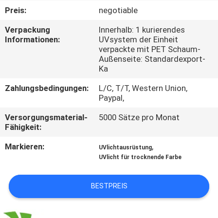
Preis:
negotiable
TRETEN
Verpackung
Innerhalb: 1 kurierendes
SIE
Informationen:
UVsystem der Einheit
verpackte mit PET Schaum-
MIT
Außenseite: Standardexport-
UNS
Ka
IN
Zahlungsbedingungen:
L/C, T/T, Western Union,
Paypal,
VERBINDUNG
Versorgungsmaterial-
5000 Sätze pro Monat
Fähigkeit:
NACHRICHTEN
Markieren:
,
UVlichtausrüstung
UVlicht für trocknende Farbe
FORDERN
SIE
BESTPREIS
EIN
ZITAT