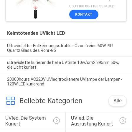
150W Omni
USD1100.00-1180.00 MOQ:1
KONTAKT
Keimtötendes UVlicht LED
Ultravioletter Entkeimungsstrahler-Ozon freies 60W PIR
Quartz Glass des Rohr-G5
ultraviolette kurierende helle UVtinte 10w/cm2 395nm 50w,
die Licht kuriert
20000hours AC220V UVled trockenere UVlampe der Lampen-
120W LED kurierend
Beliebte Kategorien
Alle
UVled, Die System 
UVled, Die 
Kuriert
Ausrüstung Kuriert