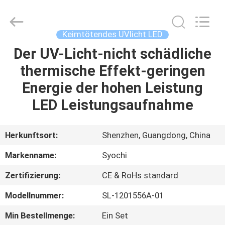
Shenzhen
Syochi
Electronics
Co.,
Ltd.
Keimtötendes UVlicht LED
All
Rights
Der UV-Licht-nicht schädliche
HAUS
Reserved.
thermische Effekt-geringen
PRODUKTE
Energie der hohen Leistung
LED Leistungsaufnahme
ÜBER
UNS
Herkunftsort:
Shenzhen, Guangdong, China
Markenname:
Syochi
FABRIK-
Zertifizierung:
CE & RoHs standard
AUSFLUG
Modellnummer:
SL-1201556A-01
QUALITÄTSKONTROLLE
Min Bestellmenge:
Ein Set