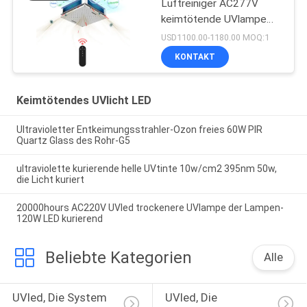
Luftreiniger AC277V
keimtötende UVlampe
150W Omni
USD1100.00-1180.00 MOQ:1
KONTAKT
Keimtötendes UVlicht LED
Ultravioletter Entkeimungsstrahler-Ozon freies 60W PIR
Quartz Glass des Rohr-G5
ultraviolette kurierende helle UVtinte 10w/cm2 395nm 50w,
die Licht kuriert
20000hours AC220V UVled trockenere UVlampe der Lampen-
120W LED kurierend
Beliebte Kategorien
Alle
UVled, Die System 
UVled, Die 