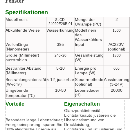
Fenster
Spezifikationen
Modell nein.
Menge der
2
SLCD-
24020E28B-01
UVlampe (PC)
Abkühlende Weise
Wasserkühlung
Modell nein
1500
des
Wasserkühlers
Wellenlänge
395
Input
AC220V,
(Nanometer)
(optional)
Größe (Millimeter)
Gesamtleistung
240x20
1800
ausstrahlen
(W)
Bestrahlter Abstand
5-10
Energie pro
600
(Millimeter)
Lampe (W)
Bestrahlungsintensität
5-12, justierbar
Steuermethode
Aussteuerung
(W-/cm²)
(optional)
(3-24V)
Umgebende
10-50
Lebensdauer
20000
(H)
Temperatur (℃)
Vorteile
Eigenschaften
Glanzpunktintensität;
Lichtstärkeauto justieren die
Besonders lange Lebensdauer;
Übereinstimmung von
Energieeinsparung: sparen Sie
Druckleistung;
80% elektrische Energie als
Lichtstärke und ist justieren und