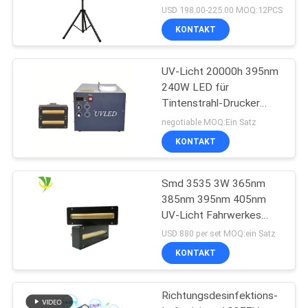
keimtötende UVbirne des
USD 198.00-225.00 MOQ:12PCS
Sterilisator-UV-Licht-
KONTAKT
254nm
UV-Licht 20000h 395nm
240W LED für
Tintenstrahl-Drucker
Machine
negotiable MOQ:Ein Satz
KONTAKT
Smd 3535 3W 365nm
385nm 395nm 405nm
UV-Licht Fahrwerkes
LED
USD 880 per set MOQ:ein Satz
KONTAKT
Richtungsdesinfektions-