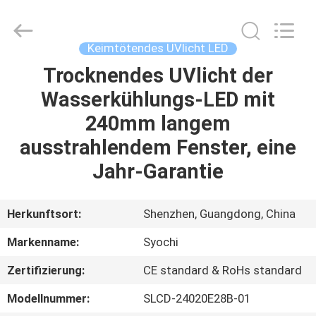
Shenzhen
Syochi
Electronics
Co.,
Ltd.
Keimtötendes UVlicht LED
All
Rights
Trocknendes UVlicht der
HAUS
Reserved.
Wasserkühlungs-LED mit
PRODUKTE
240mm langem
ausstrahlendem Fenster, eine
ÜBER
Jahr-Garantie
UNS
Herkunftsort:
Shenzhen, Guangdong, China
FABRIK-
Markenname:
Syochi
AUSFLUG
Zertifizierung:
CE standard & RoHs standard
QUALITÄTSKONTROLLE
Modellnummer:
SLCD-24020E28B-01