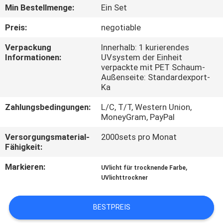
Min Bestellmenge:
Ein Set
TRETEN
Preis:
negotiable
SIE
Verpackung
Innerhalb: 1 kurierendes
MIT
Informationen:
UVsystem der Einheit
verpackte mit PET Schaum-
UNS
Außenseite: Standardexport-
IN
Ka
VERBINDUNG
Zahlungsbedingungen:
L/C, T/T, Western Union,
MoneyGram, PayPal
NACHRICHTEN
Versorgungsmaterial-
2000sets pro Monat
Fähigkeit:
Markieren:
,
FORDERN
UVlicht für trocknende Farbe
UVlichttrockner
SIE
EIN
BESTPREIS
ZITAT