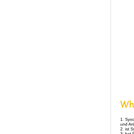
1. Syoc
und Anl
2. ist 
3. hat