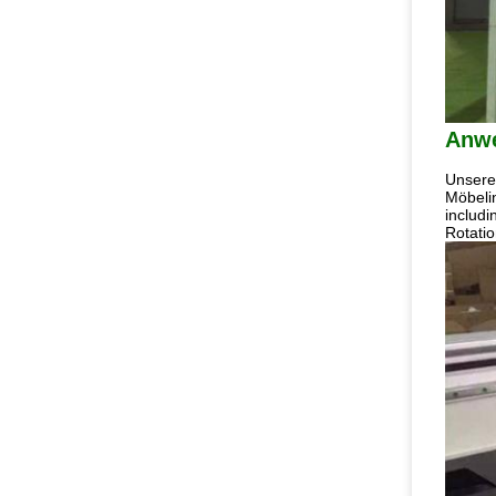
Anw
Unsere 
Möbelin
includi
Rotati