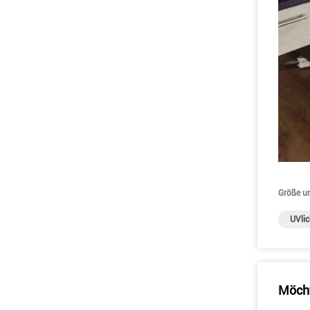
Größe u
UVli
Möcht