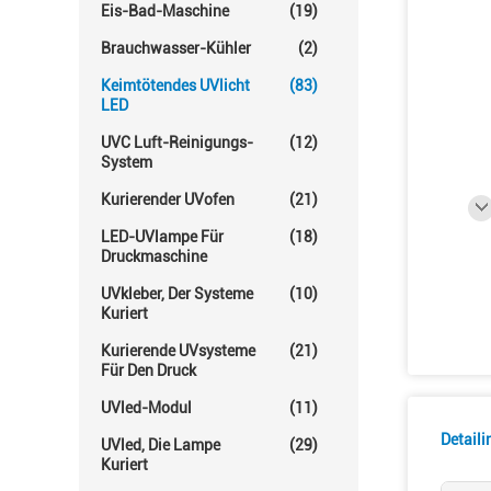
Eis-Bad-Maschine
(19)
Brauchwasser-Kühler
(2)
Keimtötendes UVlicht
(83)
LED
UVC Luft-Reinigungs-
(12)
System
Kurierender UVofen
(21)
LED-UVlampe Für
(18)
Druckmaschine
UVkleber, Der Systeme
(10)
Kuriert
Kurierende UVsysteme
(21)
Für Den Druck
UVled-Modul
(11)
Detail
UVled, Die Lampe
(29)
Kuriert