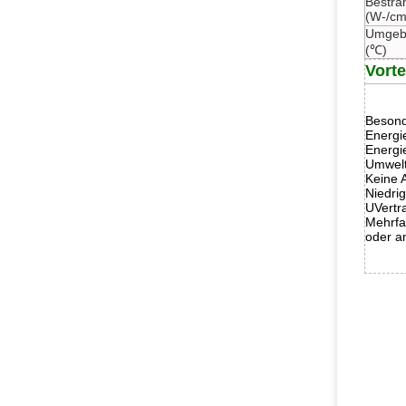
Bestrah
(W-/cm
Umgeb
(℃)
Vorte
Besond
Energi
Energi
Umwelt
Keine A
Niedri
UVertr
Mehrfa
oder a