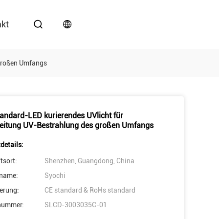
akt
 großen Umfangs
andard-LED kurierendes UVlicht für
eitung UV-Bestrahlung des großen Umfangs
details:
tsort:
Shenzhen, Guangdong, China
name:
Syochi
ierung:
CE standard & RoHs standard
nummer:
SLCD-3003035C-01