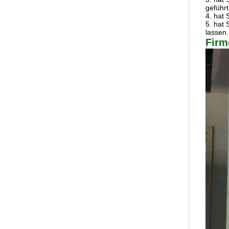
geführ
4. hat 
5. hat 
lassen.
Firm