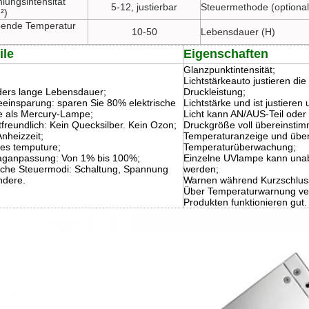
lungsintensität
5-12, justierbar
Steuermethode (optional
²)
ende Temperatur
10-50
Lebensdauer (H)
ile
Eigenschaften
Glanzpunktintensität;
Lichtstärkeauto justieren d
ers lange Lebensdauer;
Druckleistung;
eeinsparung: sparen Sie 80% elektrische
Lichtstärke und ist justieren
e als Mercury-Lampe;
Licht kann AN/AUS-Teil oder 
freundlich: Kein Quecksilber. Kein Ozon;
Druckgröße voll übereinsti
nheizzeit;
Temperaturanzeige und übe
ges temputure;
Temperaturüberwachung;
aganpassung: Von 1% bis 100%;
Einzelne UVlampe kann unab
che Steuermodi: Schaltung, Spannung
werden;
ndere.
Warnen während Kurzschlus
Über Temperaturwarnung ver
Produkten funktionieren gut.