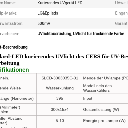
em Name:
Kurierendes UVgerät LED
UVwell
ip-Marke:
LG&Epileds
Eingan
rwärtsstrom:
500mA
Garant
rvorheben:
UVlichtausrüstung
,
UVlicht für trocknende Farbe
t-Beschreibung
dard-LED kurierendes UVlicht des CERS für UV-Be
rbeitung
ifikationen
nein.
SLCD-3003035C-01
Menge der UVlampe (PC
Modell nein des
ende Weise
Wasserkühlung
Wasserkühlers
länge (Nanometer)
395
Input
(Millimeter)
300x15x4
Gesamtleistung (W)
ahlen
hlter Abstand
5-10
Energie pro Lampe (W)
eter)