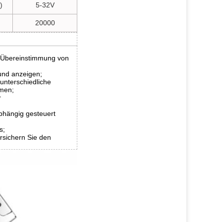
)
5-32V
20000
ie Übereinstimmung von
 und anzeigen;
unterschiedliche
mmen;
r
hängig gesteuert
s;
sichern Sie den