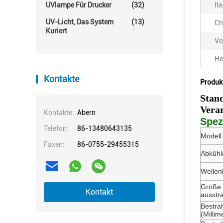
UVlampe Für Drucker
(32)
It
UV-Licht, Das System
(13)
Ch
Kuriert
Vo
He
Kontakte
Produk
Stan
Vera
Kontakte:
Abern
Spez
Telefon:
86-13480643135
Modell 
Faxen:
86-0755-29455315
Abkühl
Wellen
Größe 
Kontakt
ausstr
Bestra
(Millim