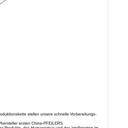
oduktionskette stellen unsere schnelle Vorbereitungs-
UVhersteller ersten China-PFEILERS.
r Produkte, des Humanismus und des intelligenten im