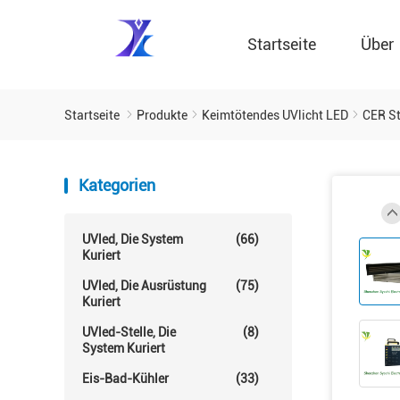
Startseite
Über
Startseite
Produkte
Keimtötendes UVlicht LED
CER St
Kategorien
UVled, Die System
(66)
Kuriert
UVled, Die Ausrüstung
(75)
Kuriert
UVled-Stelle, Die
(8)
System Kuriert
Eis-Bad-Kühler
(33)