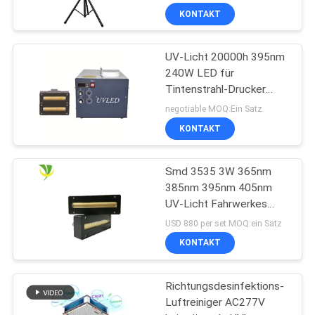
Sterilisator-UV-Licht-
KONTAKT
254nm
UV-Licht 20000h 395nm
240W LED für
Tintenstrahl-Drucker
Machine
negotiable MOQ:Ein Satz
KONTAKT
Smd 3535 3W 365nm
385nm 395nm 405nm
UV-Licht Fahrwerkes
LED
USD 880 per set MOQ:ein Satz
KONTAKT
Richtungsdesinfektions-
Luftreiniger AC277V