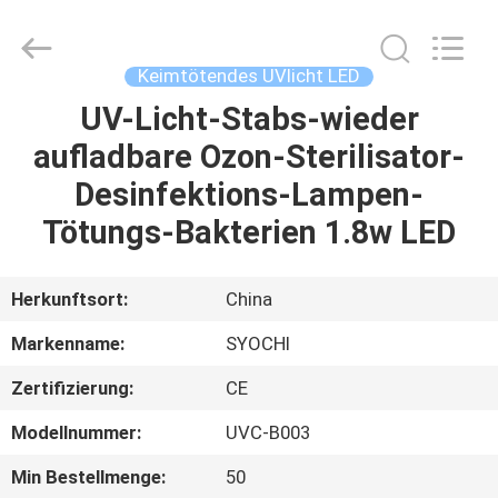
Shenzhen
Syochi
Electronics
Co.,
Ltd.
Keimtötendes UVlicht LED
All
Rights
UV-Licht-Stabs-wieder
HAUS
Reserved.
aufladbare Ozon-Sterilisator-
PRODUKTE
Desinfektions-Lampen-
Tötungs-Bakterien 1.8w LED
ÜBER
UNS
Herkunftsort:
China
Markenname:
SYOCHI
FABRIK-
Zertifizierung:
CE
AUSFLUG
Modellnummer:
UVC-B003
QUALITÄTSKONTROLLE
Min Bestellmenge:
50