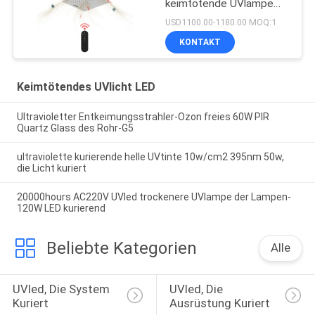
keimtötende UVlampe
150W Omni
USD1100.00-1180.00 MOQ:1
KONTAKT
Keimtötendes UVlicht LED
Ultravioletter Entkeimungsstrahler-Ozon freies 60W PIR
Quartz Glass des Rohr-G5
ultraviolette kurierende helle UVtinte 10w/cm2 395nm 50w,
die Licht kuriert
20000hours AC220V UVled trockenere UVlampe der Lampen-
120W LED kurierend
Beliebte Kategorien
Alle
UVled, Die System 
UVled, Die 
Kuriert
Ausrüstung Kuriert