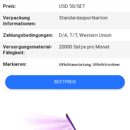
Preis:
USD 50/SET
TRETEN
Verpackung
Standardexportkarton
SIE
Informationen:
MIT
Zahlungsbedingungen:
D/A, T/T, Western Union
UNS
Versorgungsmaterial-
20000 Sätze pro Monat
IN
Fähigkeit:
VERBINDUNG
Markieren:
,
UVlichtausrüstung
UVlichttrockner
NACHRICHTEN
BESTPREIS
FORDERN
SIE
EIN
ZITAT