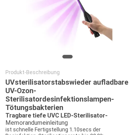
SITEMAP
PRIVACY
POLICY
Produkt-Beschreibung
UVsterilisatorstabswieder aufladbare
UV-Ozon-
Sterilisatordesinfektionslampen-
Tötungsbakterien
Tragbare tiefe UVC LED-Sterilisator-
Memorandumeinleitung
ist schnelle Fertigstellung 1.10secs der