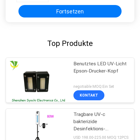
Fortsetzen
Top Produkte
Benutztes LED UV-Licht
Epson-Drucker-Kopf
negotiable MOQ:Ein Set
KONTAKT
Tragbare UV-c
bakterizide
Desinfektions-
keimtötende UVbirne des
USD 198.00-225.00 MOQ:12PCS