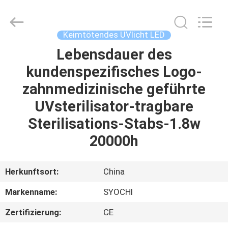
Shenzhen
Syochi
Electronics
Co.,
Ltd.
Keimtötendes UVlicht LED
All
Rights
Lebensdauer des
HAUS
Reserved.
kundenspezifisches Logo-
PRODUKTE
zahnmedizinische geführte
UVsterilisator-tragbare
ÜBER
Sterilisations-Stabs-1.8w
UNS
20000h
FABRIK-
Herkunftsort:
China
AUSFLUG
Markenname:
SYOCHI
Zertifizierung:
CE
QUALITÄTSKONTROLLE