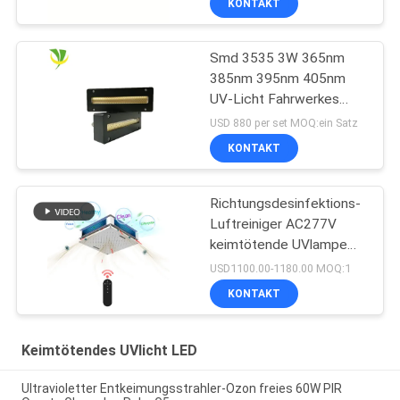
KONTAKT
Smd 3535 3W 365nm
385nm 395nm 405nm
UV-Licht Fahrwerkes
LED
USD 880 per set MOQ:ein Satz
KONTAKT
Richtungsdesinfektions-
Luftreiniger AC277V
keimtötende UVlampe
150W Omni
USD1100.00-1180.00 MOQ:1
KONTAKT
Keimtötendes UVlicht LED
Ultravioletter Entkeimungsstrahler-Ozon freies 60W PIR