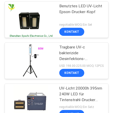
Benutztes LED UV-Licht
Epson-Drucker-Kopf
negotiable MOQ:Ein Set
KONTAKT
Tragbare UV-c
bakterizide
Desinfektions-
keimtötende UVbirne des
USD 198.00-225.00 MOQ:12PCS
Sterilisator-UV-Licht-
KONTAKT
254nm
UV-Licht 20000h 395nm
240W LED für
Tintenstrahl-Drucker
Machine
negotiable MOQ:Ein Satz