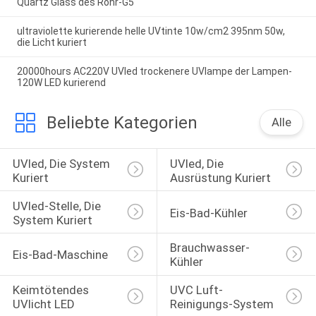
Quartz Glass des Rohr-G5
ultraviolette kurierende helle UVtinte 10w/cm2 395nm 50w,
die Licht kuriert
20000hours AC220V UVled trockenere UVlampe der Lampen-
120W LED kurierend
Beliebte Kategorien
Alle
UVled, Die System 
UVled, Die 
Kuriert
Ausrüstung Kuriert
UVled-Stelle, Die 
Eis-Bad-Kühler
System Kuriert
Brauchwasser-
Eis-Bad-Maschine
Kühler
Keimtötendes 
UVC Luft-
UVlicht LED
Reinigungs-System