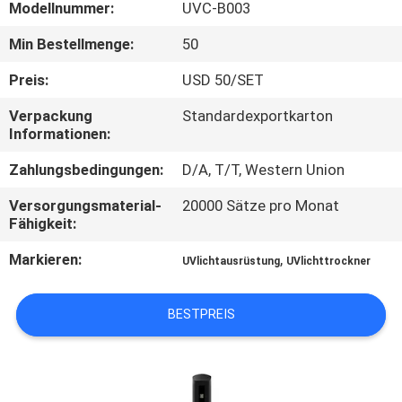
Modellnummer:
UVC-B003
TRETEN
Min Bestellmenge:
50
SIE
Preis:
USD 50/SET
MIT
Verpackung
Standardexportkarton
UNS
Informationen:
IN
Zahlungsbedingungen:
D/A, T/T, Western Union
VERBINDUNG
Versorgungsmaterial-
20000 Sätze pro Monat
Fähigkeit:
NACHRICHTEN
Markieren:
,
UVlichtausrüstung
UVlichttrockner
FORDERN
BESTPREIS
SIE
EIN
ZITAT