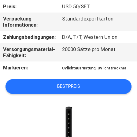
Preis:
USD 50/SET
TRETEN
Verpackung
Standardexportkarton
SIE
Informationen:
MIT
Zahlungsbedingungen:
D/A, T/T, Western Union
UNS
Versorgungsmaterial-
20000 Sätze pro Monat
IN
Fähigkeit:
VERBINDUNG
Markieren:
,
UVlichtausrüstung
UVlichttrockner
NACHRICHTEN
BESTPREIS
FORDERN
SIE
EIN
ZITAT