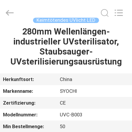
Shenzhen
Syochi
Electronics
Co.,
Ltd.
Keimtötendes UVlicht LED
All
Rights
280mm Wellenlängen-
HAUS
Reserved.
industrieller UVsterilisator,
PRODUKTE
Staubsauger-
UVsterilisierungsausrüstung
ÜBER
UNS
Herkunftsort:
China
Markenname:
SYOCHI
FABRIK-
Zertifizierung:
CE
AUSFLUG
Modellnummer:
UVC-B003
QUALITÄTSKONTROLLE
Min Bestellmenge:
50