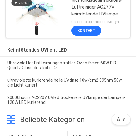
Luftreiniger AC277V
keimtötende UVlampe
150W Omni
USD1100.00-1180.00 MOQ:1
KONTAKT
Keimtötendes UVlicht LED
Ultravioletter Entkeimungsstrahler-Ozon freies 60W PIR
Quartz Glass des Rohr-G5
ultraviolette kurierende helle UVtinte 10w/cm2 395nm 50w,
die Licht kuriert
20000hours AC220V UVled trockenere UVlampe der Lampen-
120W LED kurierend
Beliebte Kategorien
Alle