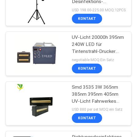
Desinfektions-
keimtötende UVbirne des
USD 198.00-225.00 MOQ:12PCS
Sterilisator-UV-Licht-
KONTAKT
254nm
UV-Licht 20000h 395nm
240W LED für
Tintenstrahl-Drucker
Machine
negotiable MOQ:Ein Satz
KONTAKT
Smd 3535 3W 365nm
385nm 395nm 405nm
UV-Licht Fahrwerkes
LED
USD 880 per set MOQ:ein Satz
KONTAKT
Richtungsdesinfektions-