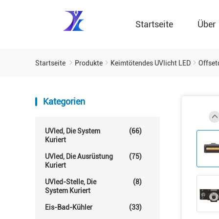
Startseite
Über
Startseite
Produkte
Keimtötendes UVlicht LED
Offse
Kategorien
UVled, Die System
(66)
Kuriert
UVled, Die Ausrüstung
(75)
Kuriert
UVled-Stelle, Die
(8)
System Kuriert
Eis-Bad-Kühler
(33)