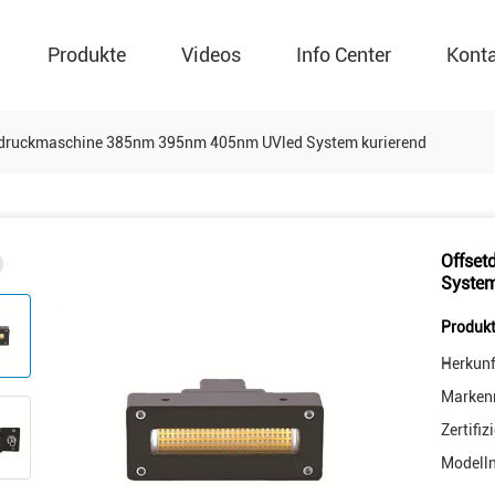
Produkte
Videos
Info Center
Kont
tdruckmaschine 385nm 395nm 405nm UVled System kurierend
Offse
System
Produkt
Herkunf
Marken
Zertifiz
Modell