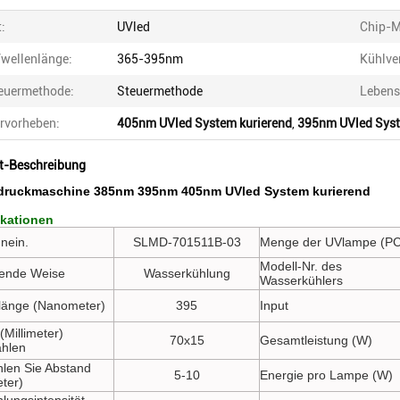
t:
UVled
Chip-M
wellenlänge:
365-395nm
Kühlve
euermethode:
Steuermethode
Lebens
rvorheben:
405nm UVled System kurierend
,
395nm UVled Syst
t-Beschreibung
tdruckmaschine 385nm 395nm 405nm UVled System kurierend
ikationen
nein.
SLMD-701511B-03
Menge der UVlampe (PC
Modell-Nr. des
ende Weise
Wasserkühlung
Wasserkühlers
länge (Nanometer)
395
Input
(Millimeter)
70x15
Gesamtleistung (W)
ahlen
hlen Sie Abstand
5-10
Energie pro Lampe (W)
eter)