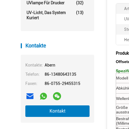
UVlampe Für Drucker
(32)
Ar
UV-Licht, Das System
(13)
Kuriert
UV
St
He
Kontakte
Produk
Offse
Kontakte:
Abern
Spezif
Telefon:
86-13480643135
Modell 
Faxen:
86-0755-29455315
Abkühl
Wellen
Größe 
Kontakt
ausstr
Bestra
(Millim