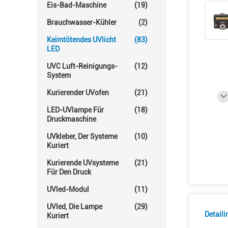
Eis-Bad-Maschine
(19)
Brauchwasser-Kühler
(2)
Keimtötendes UVlicht
(83)
LED
UVC Luft-Reinigungs-
(12)
System
Kurierender UVofen
(21)
LED-UVlampe Für
(18)
Druckmaschine
UVkleber, Der Systeme
(10)
Kuriert
Kurierende UVsysteme
(21)
Für Den Druck
UVled-Modul
(11)
UVled, Die Lampe
(29)
Detail
Kuriert