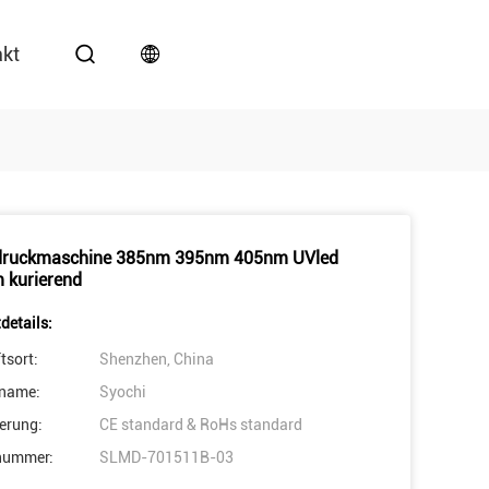
akt
tdruckmaschine 385nm 395nm 405nm UVled
 kurierend
details:
tsort:
Shenzhen, China
name:
Syochi
ierung:
CE standard & RoHs standard
nummer:
SLMD-701511B-03