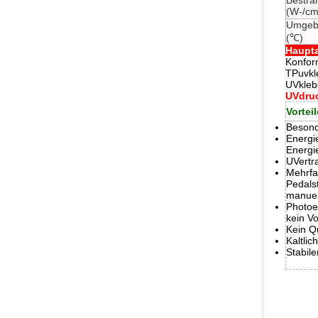
Bestrah
(W-/cm
Umgeb
(℃)
Haupt
Konfor
TPuvkl
UVkleb
UVdruc
Vorteil
Besond
Energi
Energi
UVertr
Mehrfa
Pedalst
manuel
Photoel
kein V
Kein Q
Kaltlic
Stabile