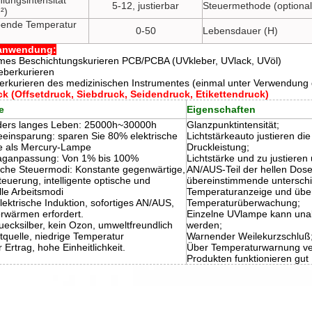
lungsintensität
5-12, justierbar
Steuermethode (optional
²)
ende Temperatur
0-50
Lebensdauer (H)
anwendung:
mes Beschichtungskurieren PCB/PCBA (UVkleber, UVlack, UVöl)
eberkurieren
erkurieren des medizinischen Instrumentes (einmal unter Verwendung d
k (Offsetdruck, Siebdruck, Seidendruck, Etikettendruck)
e
Eigenschaften
ers langes Leben: 25000h~30000h
Glanzpunktintensität;
eeinsparung: sparen Sie 80% elektrische
Lichtstärkeauto justieren d
e als Mercury-Lampe
Druckleistung;
aganpassung: Von 1% bis 100%
Lichtstärke und zu justieren
che Steuermodi: Konstante gegenwärtige,
AN/AUS-Teil der hellen Dose
euerung, intelligente optische und
übereinstimmende unterschi
le Arbeitsmodi
Temperaturanzeige und übe
ektrische Induktion, sofortiges AN/AUS,
Temperaturüberwachung;
orwärmen erfordert.
Einzelne UVlampe kann una
uecksilber, kein Ozon, umweltfreundlich
werden;
htquelle, niedrige Temperatur
Warnender Weilekurzschluß
r Ertrag, hohe Einheitlichkeit.
Über Temperaturwarnung ve
Produkten funktionieren gut