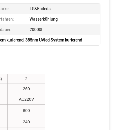
arke:
LG&Epileds
rfahren:
Wasserkühlung
dauer:
20000h
em kurierend
,
385nm UVled System kurierend
)
2
260
AC220V
600
240