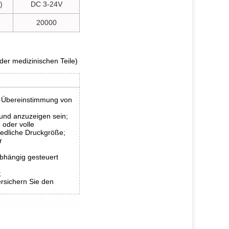
)
DC 3-24V
20000
er medizinischen Teile)
ie Übereinstimmung von
 und anzuzeigen sein;
 oder volle
edliche Druckgröße;
r
bhängig gesteuert
;
rsichern Sie den