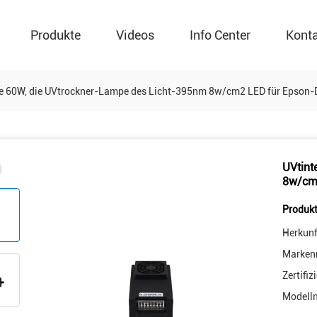
Produkte
Videos
Info Center
Kont
e 60W, die UVtrockner-Lampe des Licht-395nm 8w/cm2 LED für Epson-D
UVtint
8w/cm2
Produkt
Herkunf
Marken
Zertifiz
Modell