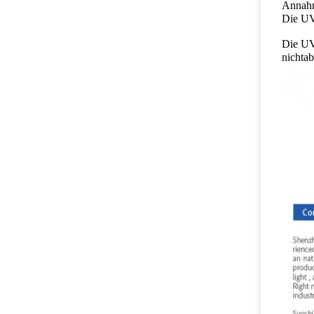
Annahm
Die UV
Die UV
nichtab