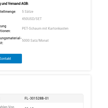
 und Versand AGB:
tellmenge:
5 Sätze
450USD/SET
kung
PET-Schaum mit Kartonkasten
tionen:
ungsmaterial-
5000 Satz/Monat
it:
Kontakt
:
FL-301528B-01
ahlen Von