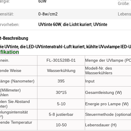
ergie:
60W
Größe:
tensität:
0-8w/cm2
Lebens
rvorheben:
UVtinte 60W
,
die Licht kuriert
,
UVtinte
t-Beschreibung
ie UVtinte, die LED-UVtintenstrahl-Luft kuriert, kühlte UVuvlampe lED-
fikation
nein.
FL-301528B-01
Menge der UVlampe (PC
Modell-Nr. des
ende Weise
Wasserkühlung
Wasserkühlers
länge (Nanometer)
395
Input
(Millimeter)
30*15
Gesamtleistung (W)
ahlen
hlen Sie Abstand
5-10
Energie pro Lampe (W)
eter)
lungsintensität
5-8 justierbar
Steuermethode (optional
²)
ende Temperatur
10-50
Lebensdauer (H)