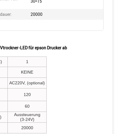
30*15
dauer:
20000
UVtrockner-LED für epson Drucker ab
)
1
KEINE
AC220V, (optional)
120
60
Aussteuerung
)
(3-24V)
20000