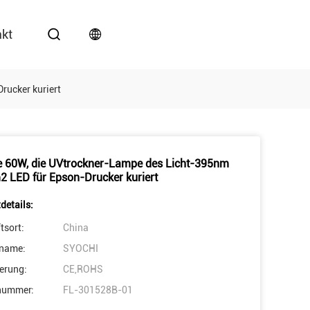
akt
rucker kuriert
e 60W, die UVtrockner-Lampe des Licht-395nm
 LED für Epson-Drucker kuriert
details:
tsort:
China
name:
SYOCHI
ierung:
CE,ROHS
nummer:
FL-301528B-01