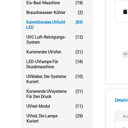
Eis-Bad-Maschine
(19)
Brauchwasser-Kühler
(2)
Keimtötendes UVlicht
(83)
LED
UVC Luft-Reinigungs-
(12)
System
Kurierender UVofen
(21)
LED-UVlampe Für
(18)
Druckmaschine
UVkleber, Der Systeme
(10)
Kuriert
Kurierende UVsysteme
(21)
Für Den Druck
Detail
UVled-Modul
(11)
UVled, Die Lampe
(29)
Pr
Kuriert