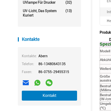
En
UVlampe Für Drucker
(32)
UV-Licht, Das System
(13)
In
Kuriert
He
Produk
Kontakte
D
Spezi
Modell 
Kontakte:
Abern
Abkühl
Telefon:
86-13480643135
Wellen
Faxen:
86-0755-29455315
Größe 
ausstr
Bestra
(Millim
Bestrah
Kontakt
(W-/cm
Umgeb
(℃)