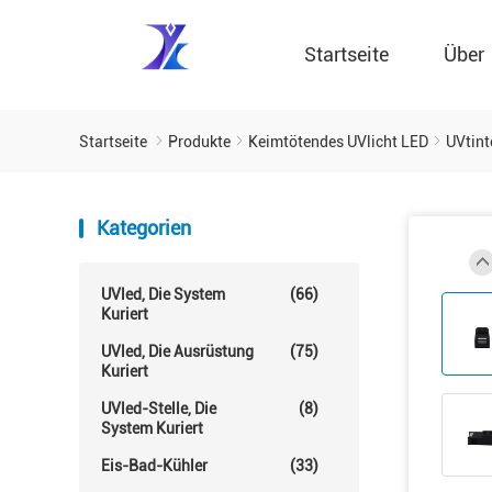
Startseite
Über
Startseite
Produkte
Keimtötendes UVlicht LED
UVtint
Kategorien
UVled, Die System
(66)
Kuriert
UVled, Die Ausrüstung
(75)
Kuriert
UVled-Stelle, Die
(8)
System Kuriert
Eis-Bad-Kühler
(33)