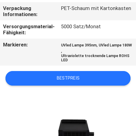
Verpackung
PET-Schaum mit Kartonkasten
TRETEN
Informationen:
SIE
Versorgungsmaterial-
5000 Satz/Monat
MIT
Fähigkeit:
UNS
Markieren:
,
UVled Lampe 395nm
UVled Lampe 180W
,
IN
Ultraviolette trocknende Lampe ROHS
LED
VERBINDUNG
BESTPREIS
NACHRICHTEN
FORDERN
SIE
EIN
ZITAT