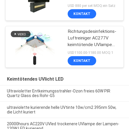
LED
USD 880 per set MOQ:ein Satz
KONTAKT
Richtungsdesinfektions-
Luftreiniger AC277V
keimtötende UVlampe
150W Omni
USD1100.00-1180.00 MOQ:1
KONTAKT
Keimtötendes UVlicht LED
Ultravioletter Entkeimungsstrahler-Ozon freies 60W PIR
Quartz Glass des Rohr-G5
ultraviolette kurierende helle UVtinte 10w/cm2 395nm 50w,
die Licht kuriert
20000hours AC220V UVled trockenere UVlampe der Lampen-
120W LED kurierend