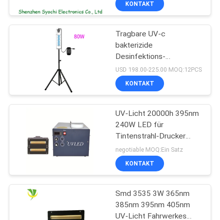
KONTAKT
Tragbare UV-c
bakterizide
Desinfektions-
keimtötende UVbirne des
USD 198.00-225.00 MOQ:12PCS
Sterilisator-UV-Licht-
KONTAKT
254nm
UV-Licht 20000h 395nm
240W LED für
Tintenstrahl-Drucker
Machine
negotiable MOQ:Ein Satz
KONTAKT
Smd 3535 3W 365nm
385nm 395nm 405nm
UV-Licht Fahrwerkes