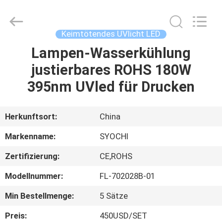
Shenzhen
Syochi
Electronics
Co.,
Ltd.
Keimtötendes UVlicht LED
All
Rights
Lampen-Wasserkühlung
HAUS
Reserved.
justierbares ROHS 180W
PRODUKTE
395nm UVled für Drucken
ÜBER
Herkunftsort:
China
UNS
Markenname:
SYOCHI
Zertifizierung:
CE,ROHS
FABRIK-
Modellnummer:
FL-702028B-01
AUSFLUG
Min Bestellmenge:
5 Sätze
QUALITÄTSKONTROLLE
Preis:
450USD/SET