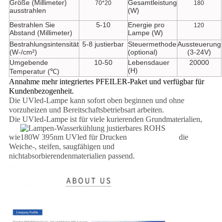
Größe (Millimeter)
Gesamtleistung
70*20
180
ausstrahlen
(W)
Bestrahlen Sie
5-10
Energie pro
120
Abstand (Millimeter)
Lampe (W)
Bestrahlungsintensität
5-8 justierbar
Steuermethode
Aussteuerung
(W-/cm²)
(optional)
(3-24V)
Umgebende
10-50
Lebensdauer
20000
(H)
Temperatur (℃)
Annahme mehr integriertes PFEILER-Paket und verfügbar für
Kundenbezogenheit.
Die UVled-Lampe kann sofort oben beginnen und ohne
vorzuheizen und Bereitschaftsbetriebsart arbeiten.
Die UVled-Lampe ist für viele kurierenden Grundmaterialien,
wie
die
Weiche-, steifen, saugfähigen und
nichtabsorbierendenmaterialien passend.