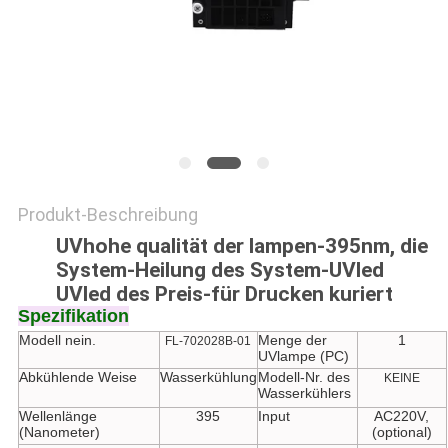
SITEMAP
PRIVACY
POLICY
Produkt-Beschreibung
UVhohe qualität der lampen-395nm, die
System-Heilung des System-UVled
UVled des Preis-für Drucken kuriert
Spezifikation
Modell nein.
Menge der
1
FL-702028B-01
UVlampe (PC)
Abkühlende Weise
Wasserkühlung
Modell-Nr. des
KEINE
Wasserkühlers
Wellenlänge
395
Input
AC220V,
(Nanometer)
(optional)