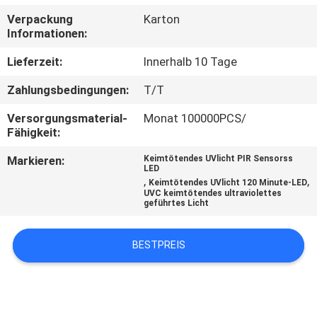
Verpackung
Karton
TRETEN
Informationen:
SIE
Lieferzeit:
Innerhalb 10 Tage
MIT
Zahlungsbedingungen:
T/T
UNS
Versorgungsmaterial-
Monat 100000PCS/
IN
Fähigkeit:
VERBINDUNG
Markieren:
Keimtötendes UVlicht PIR Sensorss
LED
,
,
Keimtötendes UVlicht 120 Minute-LED
NACHRICHTEN
UVC keimtötendes ultraviolettes
geführtes Licht
FORDERN
BESTPREIS
SIE
EIN
ZITAT