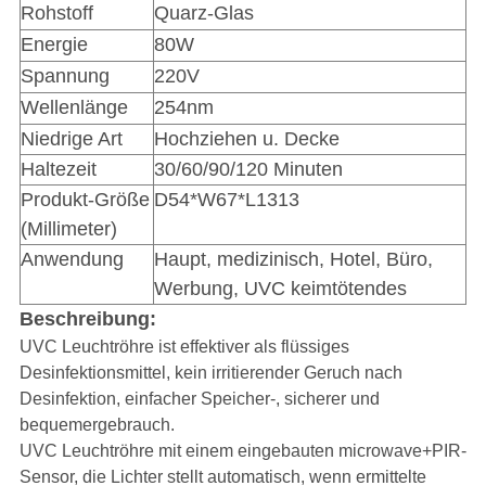
Rohstoff
Quarz-Glas
Energie
80W
Spannung
220V
Wellenlänge
254nm
Niedrige Art
Hochziehen u. Decke
Haltezeit
30/60/90/120 Minuten
Produkt-Größe
D54*W67*L1313
(Millimeter)
Anwendung
Haupt, medizinisch, Hotel, Büro,
Werbung, UVC keimtötendes
Beschreibung:
UVC Leuchtröhre ist effektiver als flüssiges
Desinfektionsmittel, kein irritierender Geruch nach
Desinfektion, einfacher Speicher-, sicherer und
bequemergebrauch.
UVC Leuchtröhre
mit einem eingebauten microwave+PIR-
Sensor, die Lichter stellt automatisch, wenn ermittelte