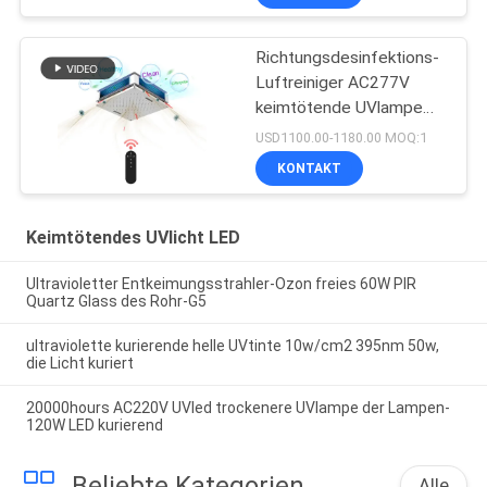
Richtungsdesinfektions-
Luftreiniger AC277V
keimtötende UVlampe
150W Omni
USD1100.00-1180.00 MOQ:1
KONTAKT
Keimtötendes UVlicht LED
Ultravioletter Entkeimungsstrahler-Ozon freies 60W PIR
Quartz Glass des Rohr-G5
ultraviolette kurierende helle UVtinte 10w/cm2 395nm 50w,
die Licht kuriert
20000hours AC220V UVled trockenere UVlampe der Lampen-
120W LED kurierend
Beliebte Kategorien
Alle