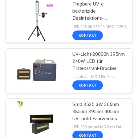
Tragbare UV-c
bakterizide
Desinfektions-
keimtötende UVbirne des
USD 198.00-225.00 MOQ:12PCS
Sterilisator-UV-Licht-
KONTAKT
254nm
UV-Licht 20000h 395nm
240W LED für
Tintenstrahl-Drucker
Machine
negotiable MOQ:Ein Satz
KONTAKT
Smd 3535 3W 365nm
385nm 395nm 405nm
UV-Licht Fahrwerkes
LED
USD 880 per set MOQ:ein Satz
KONTAKT