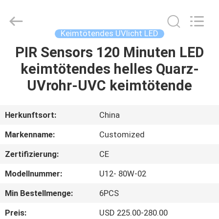
Shenzhen
Syochi
Electronics
Co.,
Ltd.
Keimtötendes UVlicht LED
All
Rights
PIR Sensors 120 Minuten LED
HAUS
Reserved.
keimtötendes helles Quarz-
PRODUKTE
UVrohr-UVC keimtötende
ÜBER
Herkunftsort:
China
UNS
Markenname:
Customized
Zertifizierung:
CE
FABRIK-
Modellnummer:
U12- 80W-02
AUSFLUG
Min Bestellmenge:
6PCS
QUALITÄTSKONTROLLE
Preis:
USD 225.00-280.00