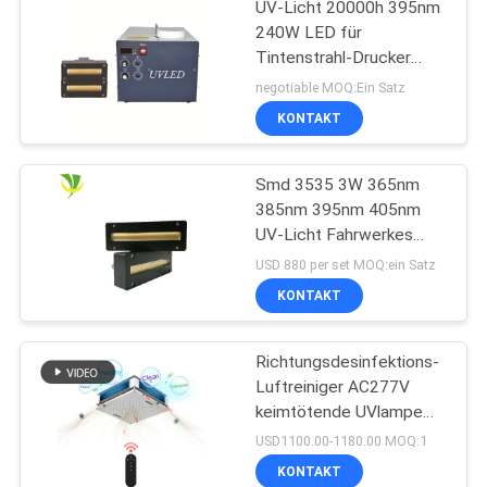
UV-Licht 20000h 395nm
240W LED für
Tintenstrahl-Drucker
Machine
negotiable MOQ:Ein Satz
KONTAKT
Smd 3535 3W 365nm
385nm 395nm 405nm
UV-Licht Fahrwerkes
LED
USD 880 per set MOQ:ein Satz
KONTAKT
Richtungsdesinfektions-
Luftreiniger AC277V
keimtötende UVlampe
150W Omni
USD1100.00-1180.00 MOQ:1
KONTAKT