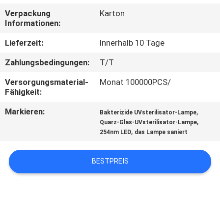
Verpackung
Karton
TRETEN
Informationen:
SIE
Lieferzeit:
Innerhalb 10 Tage
MIT
Zahlungsbedingungen:
T/T
UNS
Versorgungsmaterial-
Monat 100000PCS/
IN
Fähigkeit:
VERBINDUNG
Markieren:
,
Bakterizide UVsterilisator-Lampe
,
Quarz-Glas-UVsterilisator-Lampe
,
254nm LED
das Lampe saniert
NACHRICHTEN
BESTPREIS
FORDERN
SIE
EIN
ZITAT