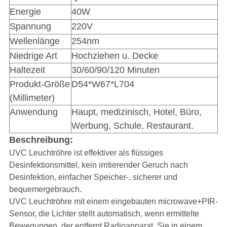
Energie
40W
Spannung
220V
Wellenlänge
254nm
Niedrige Art
Hochziehen u. Decke
Haltezeit
30/60/90/120 Minuten
Produkt-Größe
D54*W67*L704
(Millimeter)
Anwendung
Haupt, medizinisch, Hotel, Büro,
Werbung, Schule, Restaurant.
Beschreibung:
UVC Leuchtröhre ist effektiver als flüssiges
Desinfektionsmittel, kein irritierender Geruch nach
Desinfektion, einfacher Speicher-, sicherer und
bequemergebrauch.
UVC Leuchtröhre
mit einem eingebauten microwave+PIR-
Sensor, die Lichter stellt automatisch, wenn ermittelte
Bewegungen,
der entfernt Radioapparat, Sie in einem