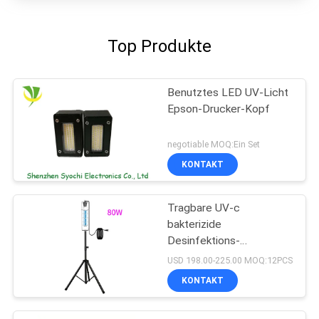
Top Produkte
Benutztes LED UV-Licht
Epson-Drucker-Kopf
negotiable MOQ:Ein Set
KONTAKT
Tragbare UV-c
bakterizide
Desinfektions-
keimtötende UVbirne des
USD 198.00-225.00 MOQ:12PCS
Sterilisator-UV-Licht-
KONTAKT
254nm