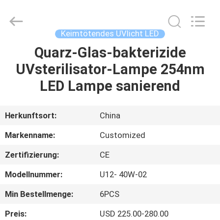
Shenzhen
Syochi
Electronics
Co.,
Ltd.
Keimtötendes UVlicht LED
All
Rights
Quarz-Glas-bakterizide
HAUS
Reserved.
UVsterilisator-Lampe 254nm
PRODUKTE
LED Lampe sanierend
ÜBER
Herkunftsort:
China
UNS
Markenname:
Customized
Zertifizierung:
CE
FABRIK-
Modellnummer:
U12- 40W-02
AUSFLUG
Min Bestellmenge:
6PCS
QUALITÄTSKONTROLLE
Preis:
USD 225.00-280.00