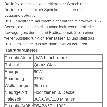
Desinfektionsmittel, kein irritierender Geruch nach
Desinfektion, einfacher Speicher-, sicherer und
bequemergebrauch.
UVC Leuchtröhre
mit einem eingebauten microwave+PIR-
Sensor, die Lichter stellt automatisch, wenn ermittelte
Bewegungen,
der entfernt Radioapparat, Sie in einem
weiten Abstand funktionieren lassen ab und stellt das
UVC Licht sicher, das nie, strahlt Sie zu berühren.
Hauptparameter:
Produkt-Name
UVC Leuchtröhre
Rohstoff
Quarz-Glas
Energie
60W
Spannung
220V
Wellenlänge
254nm
Niedrige Art
Hochziehen u. Decke
Haltezeit
30/60/90/120 Minuten
Produkt-Größe
D54*W67*L1009