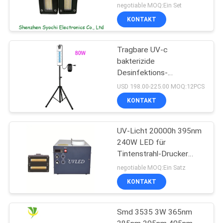
negotiable MOQ:Ein Set
KONTAKT
Tragbare UV-c
bakterizide
Desinfektions-
keimtötende UVbirne des
USD 198.00-225.00 MOQ:12PCS
Sterilisator-UV-Licht-
KONTAKT
254nm
UV-Licht 20000h 395nm
240W LED für
Tintenstrahl-Drucker
Machine
negotiable MOQ:Ein Satz
KONTAKT
Smd 3535 3W 365nm