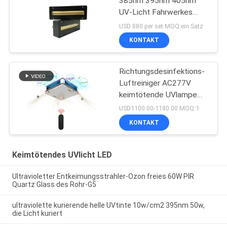
385nm 395nm 405nm
UV-Licht Fahrwerkes
LED
USD 880 per set MOQ:ein Satz
KONTAKT
Richtungsdesinfektions-
Luftreiniger AC277V
keimtötende UVlampe
150W Omni
USD1100.00-1180.00 MOQ:1
KONTAKT
Keimtötendes UVlicht LED
Ultravioletter Entkeimungsstrahler-Ozon freies 60W PIR
Quartz Glass des Rohr-G5
ultraviolette kurierende helle UVtinte 10w/cm2 395nm 50w,
die Licht kuriert