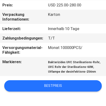
Preis:
USD 225.00-280.00
TRETEN
Verpackung
Karton
SIE
Informationen:
MIT
Lieferzeit:
Innerhalb 10 Tage
UNS
Zahlungsbedingungen:
T/T
IN
Versorgungsmaterial-
Monat 100000PCS/
VERBINDUNG
Fähigkeit:
Markieren:
,
Bakterizides UVC Sterilisations-Rohr
NACHRICHTEN
,
UVC Rohr der Sterilisations-60W
UVlampe der desinfektions-254nm
FORDERN
BESTPREIS
SIE
EIN
ZITAT