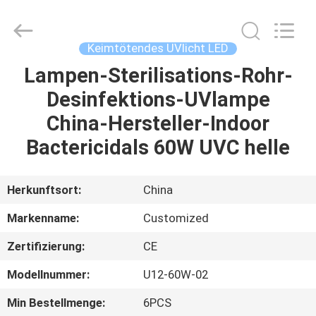
Shenzhen
Syochi
Electronics
Co.,
Ltd.
Keimtötendes UVlicht LED
All
Rights
Lampen-Sterilisations-Rohr-
HAUS
Reserved.
Desinfektions-UVlampe
PRODUKTE
China-Hersteller-Indoor
Bactericidals 60W UVC helle
ÜBER
UNS
Herkunftsort:
China
Markenname:
Customized
FABRIK-
Zertifizierung:
CE
AUSFLUG
Modellnummer:
U12-60W-02
QUALITÄTSKONTROLLE
Min Bestellmenge:
6PCS