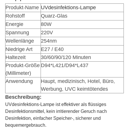
Produkt-Name
UVdesinfektions-Lampe
Rohstoff
Quarz-Glas
Energie
80W
Spannung
220V
Wellenlänge
254nm
Niedrige Art
E27 / E40
Haltezeit
30/60/90/120 Minuten
Produkt-Größe
D94*L421/D94*L437
(Millimeter)
Anwendung
Haupt, medizinisch, Hotel, Büro,
Werbung, UVC keimtötendes
Beschreibung:
UVdesinfektions-Lampe ist effektiver als flüssiges
Desinfektionsmittel, kein irritierender Geruch nach
Desinfektion, einfacher Speicher-, sicherer und
bequemergebrauch.