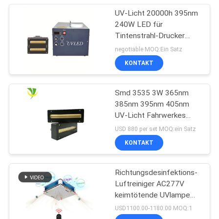
UV-Licht 20000h 395nm
240W LED für
Tintenstrahl-Drucker
Machine
negotiable MOQ:Ein Satz
KONTAKT
Smd 3535 3W 365nm
385nm 395nm 405nm
UV-Licht Fahrwerkes
LED
USD 880 per set MOQ:ein Satz
KONTAKT
Richtungsdesinfektions-
Luftreiniger AC277V
keimtötende UVlampe
150W Omni
USD1100.00-1180.00 MOQ:1