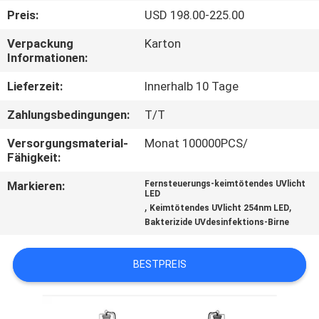
Preis:
USD 198.00-225.00
TRETEN
Verpackung
Karton
SIE
Informationen:
MIT
Lieferzeit:
Innerhalb 10 Tage
UNS
Zahlungsbedingungen:
T/T
IN
Versorgungsmaterial-
Monat 100000PCS/
VERBINDUNG
Fähigkeit:
Markieren:
Fernsteuerungs-keimtötendes UVlicht
NACHRICHTEN
LED
,
,
Keimtötendes UVlicht 254nm LED
Bakterizide UVdesinfektions-Birne
FORDERN
SIE
BESTPREIS
EIN
ZITAT