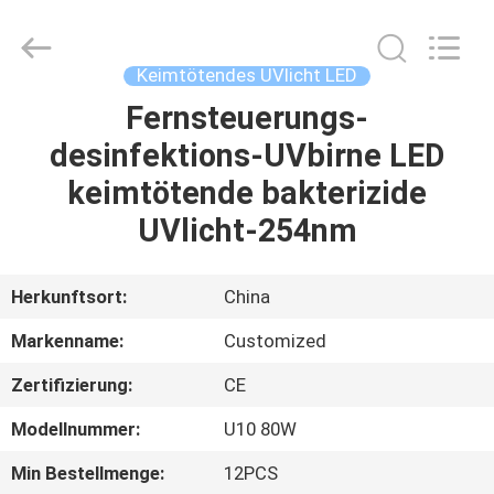
Shenzhen
Syochi
Electronics
Co.,
Ltd.
Keimtötendes UVlicht LED
All
Rights
Fernsteuerungs-
HAUS
Reserved.
desinfektions-UVbirne LED
PRODUKTE
keimtötende bakterizide
UVlicht-254nm
ÜBER
UNS
Herkunftsort:
China
Markenname:
Customized
FABRIK-
Zertifizierung:
CE
AUSFLUG
Modellnummer:
U10 80W
QUALITÄTSKONTROLLE
Min Bestellmenge:
12PCS