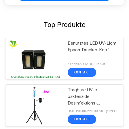
Top Produkte
Benutztes LED UV-Licht
Epson-Drucker-Kopf
negotiable MOQ:Ein Set
KONTAKT
Tragbare UV-c
bakterizide
Desinfektions-
keimtötende UVbirne des
USD 198.00-225.00 MOQ:12PCS
Sterilisator-UV-Licht-
KONTAKT
254nm