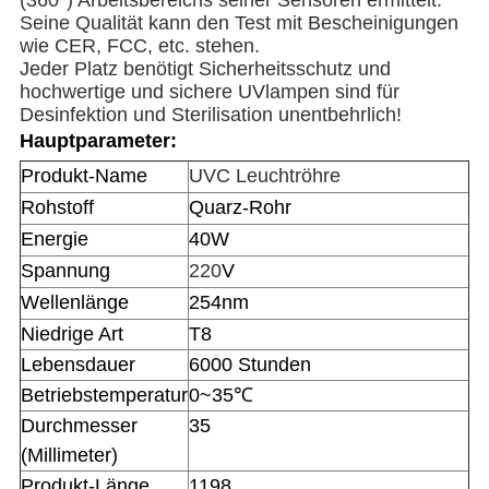
(360°) Arbeitsbereichs seiner Sensoren ermittelt.
Seine Qualität kann den Test mit Bescheinigungen
wie CER, FCC, etc. stehen.
Jeder Platz benötigt Sicherheitsschutz und
hochwertige und sichere UVlampen sind für
Desinfektion und Sterilisation unentbehrlich!
Hauptparameter:
Produkt-Name
UVC Leuchtröhre
Rohstoff
Quarz-Rohr
Energie
40W
Spannung
220
V
Wellenlänge
254nm
Niedrige Art
T8
Lebensdauer
6000 Stunden
Betriebstemperatur
0~35℃
Durchmesser
35
(Millimeter)
Produkt-Länge
1198