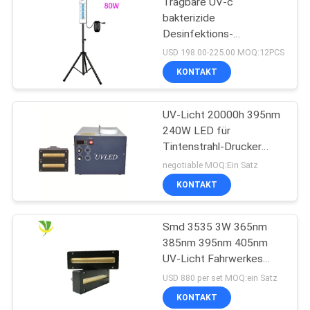
Tragbare UV-c
bakterizide
Desinfektions-
keimtötende UVbirne des
USD 198.00-225.00 MOQ:12PCS
Sterilisator-UV-Licht-
KONTAKT
254nm
UV-Licht 20000h 395nm
240W LED für
Tintenstrahl-Drucker
Machine
negotiable MOQ:Ein Satz
KONTAKT
Smd 3535 3W 365nm
385nm 395nm 405nm
UV-Licht Fahrwerkes
LED
USD 880 per set MOQ:ein Satz
KONTAKT