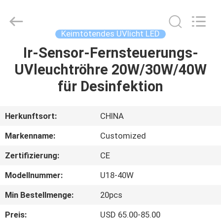
Shenzhen
Syochi
Electronics
Co.,
Ltd.
Keimtötendes UVlicht LED
All
Rights
Ir-Sensor-Fernsteuerungs-
HAUS
Reserved.
UVleuchtröhre 20W/30W/40W
PRODUKTE
für Desinfektion
ÜBER
Herkunftsort:
CHINA
UNS
Markenname:
Customized
Zertifizierung:
CE
FABRIK-
Modellnummer:
U18-40W
AUSFLUG
Min Bestellmenge:
20pcs
QUALITÄTSKONTROLLE
Preis:
USD 65.00-85.00