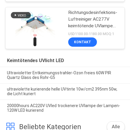
Richtungsdesinfektions-
Luftreiniger AC277V
keimtötende UVlampe
150W Omni
USD1100.00-1180.00 MOQ:1
KONTAKT
Keimtötendes UVlicht LED
Ultravioletter Entkeimungsstrahler-Ozon freies 60W PIR
Quartz Glass des Rohr-G5
ultraviolette kurierende helle UVtinte 10w/cm2 395nm 50w,
die Licht kuriert
20000hours AC220V UVled trockenere UVlampe der Lampen-
120W LED kurierend
Beliebte Kategorien
Alle