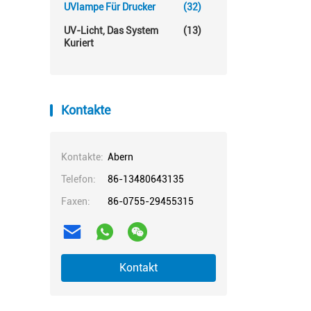
UVlampe Für Drucker
(32)
UV-Licht, Das System
(13)
Kuriert
Kontakte
Kontakte:
Abern
Telefon:
86-13480643135
Faxen:
86-0755-29455315
Kontakt