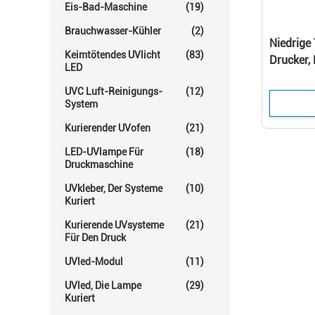
Eis-Bad-Maschine
(19)
Brauchwasser-Kühler
(2)
Niedrige
Keimtötendes UVlicht
(83)
Drucker,
LED
KEINE An
UVC Luft-Reinigungs-
(12)
System
Kurierender UVofen
(21)
LED-UVlampe Für
(18)
Druckmaschine
UVkleber, Der Systeme
(10)
Kuriert
Kurierende UVsysteme
(21)
Für Den Druck
UVled-Modul
(11)
UVled, Die Lampe
(29)
Kuriert