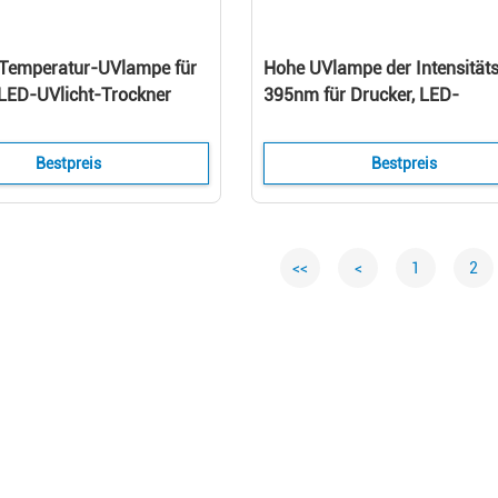
 Temperatur-UVlampe für
Hohe UVlampe der Intensität
 LED-UVlicht-Trockner
395nm für Drucker, LED-
heizzeit
UVlichthärtungs-Lampe PFE
Paket
Bestpreis
Bestpreis
<<
<
1
2