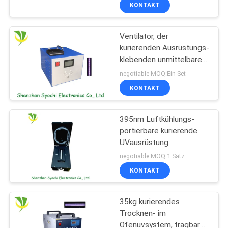
KONTAKT
TRETEN
Ventilator, der
SIE
kurierenden Ausrüstungs-
MIT
klebenden unmittelbaren
UNS
UVuVtrockner LED, eine
negotiable MOQ:Ein Set
Jahr-Garantie abkühlt
IN
KONTAKT
VERBINDUNG
395nm Luftkühlungs-
portierbare kurierende
NACHRICHTEN
UVausrüstung
negotiable MOQ:1 Satz
FORDERN
KONTAKT
SIE
35kg kurierendes
EIN
Trocknen- im
ZITAT
Ofenuvsystem, tragbare