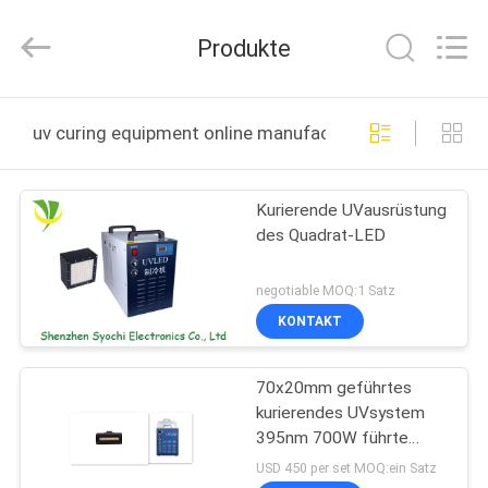
Shenzhen
Syochi
Electronics
Produkte
Co.,
Ltd.
All
Rights
HAUS
Reserved.
uv curing equipment online manufacture
PRODUKTE
Kurierende UVausrüstung
des Quadrat-LED
ÜBER
UNS
negotiable MOQ:1 Satz
KONTAKT
FABRIK-
70x20mm geführtes
AUSFLUG
kurierendes UVsystem
395nm 700W führte
QUALITÄTSKONTROLLE
kurierende UVausrüstung
USD 450 per set MOQ:ein Satz