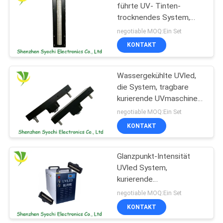
führte UV- Tinten-
trocknendes System,
UV- kurierende Systeme
negotiable MOQ:Ein Set
Flexo für UV-
KONTAKT
Digitaldrucker
Wassergekühlte UVled,
die System, tragbare
kurierende UVmaschine
über Temperatur-
negotiable MOQ:Ein Set
Warnung kuriert
KONTAKT
Glanzpunkt-Intensität
UVled System,
kurierende
UVlebensdauer der
negotiable MOQ:Ein Set
Maschinen-20000h
KONTAKT
kurierend