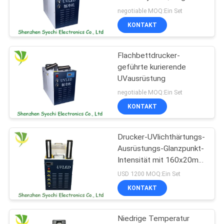
kurierende UVausrüstung
negotiable MOQ:Ein Set
für Dekorations-Industrie
KONTAKT
SITEMAP
Flachbettdrucker-
PRIVACY
geführte kurierende
POLICY
UVausrüstung
negotiable MOQ:Ein Set
KONTAKT
Drucker-UVlichthärtungs-
Ausrüstungs-Glanzpunkt-
Intensität mit 160x20mm
ausstrahlendem Fenster
USD 1200 MOQ:Ein Set
KONTAKT
Niedrige Temperatur