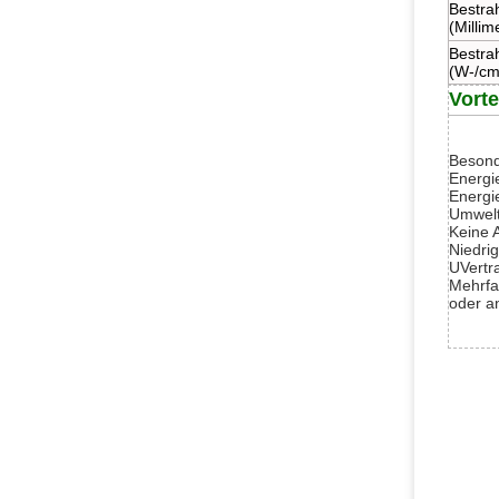
Bestra
(Millim
Bestrah
(W-/cm
Vorte
Besond
Energi
Energi
Umwelt
Keine A
Niedri
UVertr
Mehrfa
oder a