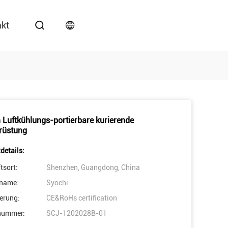
akt
Luftkühlungs-portierbare kurierende
rüstung
details:
tsort:
Shenzhen, Guangdong, China
name:
Syochi
ierung:
CE&RoHs certification
nummer:
SCJ-1202028B-01