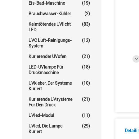
Eis-Bad-Maschine
(19)
Brauchwasser-Kühler
(2)
Keimtötendes UVlicht
(83)
LED
UVC Luft-Reinigungs-
(12)
System
Kurierender UVofen
(21)
LED-UVlampe Für
(18)
Druckmaschine
UVkleber, Der Systeme
(10)
Kuriert
Kurierende UVsysteme
(21)
Für Den Druck
UVled-Modul
(11)
UVled, Die Lampe
(29)
Detail
Kuriert