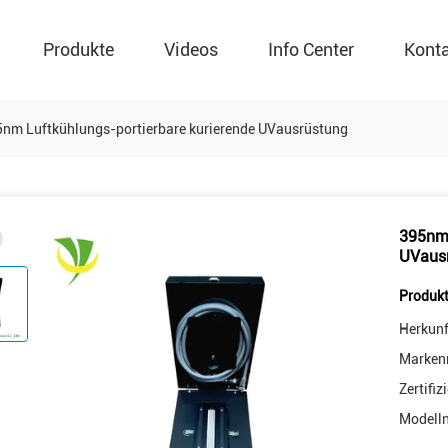
Produkte
Videos
Info Center
Kont
nm Luftkühlungs-portierbare kurierende UVausrüstung
395nm 
UVaus
Produkt
Herkunf
Marken
Zertifiz
Modell