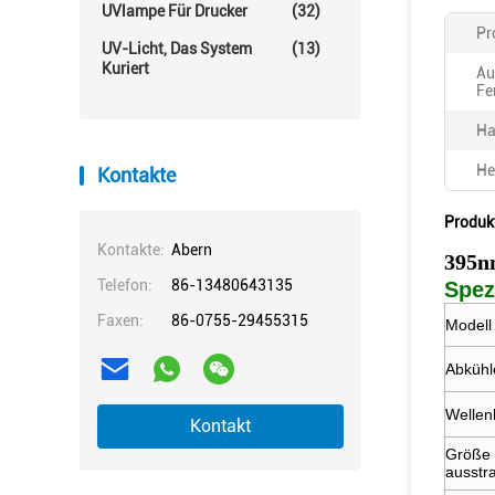
UVlampe Für Drucker
(32)
Pr
UV-Licht, Das System
(13)
Kuriert
Au
Fe
Ha
He
Kontakte
Produk
Kontakte:
Abern
395n
Telefon:
86-13480643135
Spez
Faxen:
86-0755-29455315
Modell 
Abkühl
Wellen
Kontakt
Größe 
ausstr