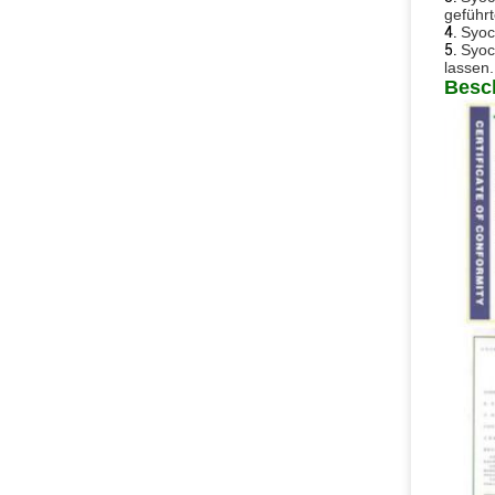
geführ
4.
Syoc
5.
Syoc
lassen.
Besc