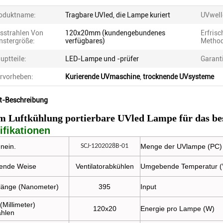
oduktname:
Tragbare UVled, die Lampe kuriert
UVwell
sstrahlen Von
120x20mm (kundengebundenes
Erfris
nstergröße:
verfügbares)
Method
uptteile:
LED-Lampe und -prüfer
Garant
rvorheben:
Kurierende UVmaschine
,
trocknende UVsysteme
t-Beschreibung
m Luftkühlung portierbare UVled Lampe für das be
ifikationen
nein.
SCJ-1202028B-01
Menge der UVlampe (PC)
ende Weise
Ventilatorabkühlen
Umgebende Temperatur 
länge (Nanometer)
395
Input
(Millimeter)
120x20
Energie pro Lampe (W)
ahlen