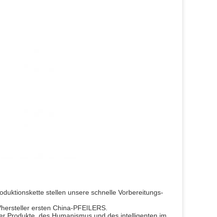
oduktionskette stellen unsere schnelle Vorbereitungs-
UVhersteller ersten China-PFEILERS.
r Produkte, des Humanismus und des intelligenten im