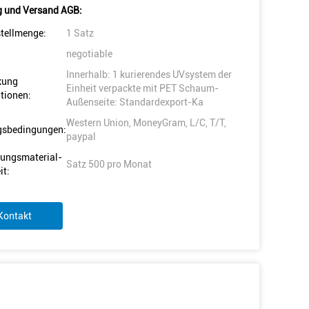
 und Versand AGB:
tellmenge:
1 Satz
negotiable
Innerhalb: 1 kurierendes UVsystem der
kung
Einheit verpackte mit PET Schaum-
tionen:
Außenseite: Standardexport-Ka
Western Union, MoneyGram, L/C, T/T,
gsbedingungen:
paypal
ungsmaterial-
Satz 500 pro Monat
it:
Kontakt