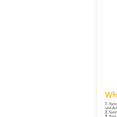
1.
Syoc
und Anl
2.
Syoc
3.
Syoc