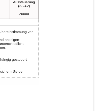
Aussteuerung
(3-24V)
20000
e Übereinstimmung von
 und anzeigen;
unterschiedliche
men;
hängig gesteuert
;
sichern Sie den