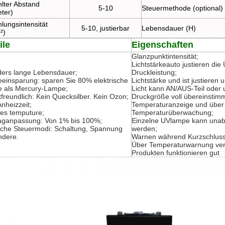
hlter Abstand
5-10
Steuermethode (optional)
eter)
lungsintensität
5-10, justierbar
Lebensdauer (H)
²)
ile
Eigenschaften
Glanzpunktintensität;
Lichtstärkeauto justieren di
ers lange Lebensdauer;
Druckleistung;
eeinsparung: sparen Sie 80% elektrische
Lichtstärke und ist justieren
e als Mercury-Lampe;
Licht kann AN/AUS-Teil oder 
freundlich: Kein Quecksilber. Kein Ozon;
Druckgröße voll übereinstim
nheizzeit;
Temperaturanzeige und über
ges temputure;
Temperaturüberwachung;
aganpassung: Von 1% bis 100%;
Einzelne UVlampe kann unab
che Steuermodi: Schaltung, Spannung
werden;
ndere.
Warnen während Kurzschluss
Über Temperaturwarnung ver
Produkten funktionieren gut