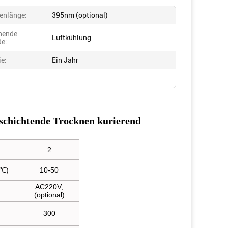
enlänge:
395nm (optional)
chende
Luftkühlung
e:
ie:
Ein Jahr
schichtende Trocknen kurierend
2
(℃)
10-50
AC220V,
(optional)
300