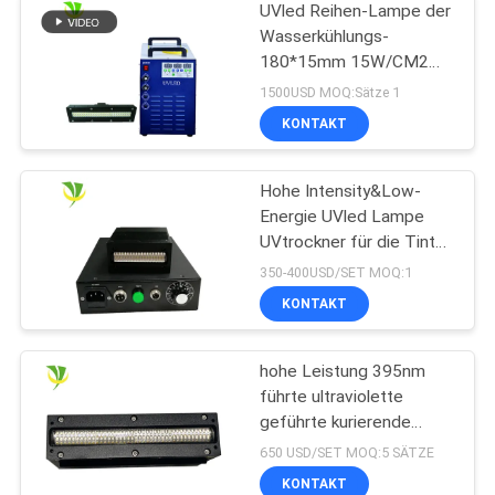
UVled Reihen-Lampe der
Wasserkühlungs-
180*15mm 15W/CM2
395nm
1500USD MOQ:Sätze 1
KONTAKT
Hohe Intensity&Low-
Energie UVled Lampe
UVtrockner für die Tinte
kurierend kuriert
350-400USD/SET MOQ:1
KONTAKT
hohe Leistung 395nm
führte ultraviolette
geführte kurierende
Lampe für
650 USD/SET MOQ:5 SÄTZE
Flachbettuvdrucker
KONTAKT