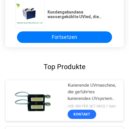
Kundengebundene
wassergekühlte UVled, die
System, UVtinte kuriert
Wellenlänge der System-395nm
kuriert
Fortsetzen
Top Produkte
Kurierende UVmaschine,
die geführtes
kurierendes UVsystem
der hohen Leistung der
USD 500 PER SET MOQ:1 Satz
Größen-50x20 Millimeter
KONTAKT
der Wellenlängen-395nm
ausstrahlt