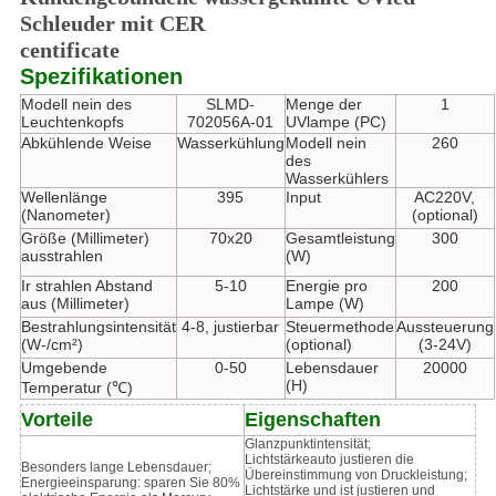
Schleuder mit CER
centificate
Spezifikationen
Modell nein des
SLMD-
Menge der
1
Leuchtenkopfs
702056A-01
UVlampe (PC)
Abkühlende Weise
Wasserkühlung
Modell nein
260
des
Wasserkühlers
Wellenlänge
395
Input
AC220V,
(Nanometer)
(optional)
Größe (Millimeter)
70x20
Gesamtleistung
300
ausstrahlen
(W)
Ir strahlen Abstand
5-10
Energie pro
200
aus (Millimeter)
Lampe (W)
Bestrahlungsintensität
4-8, justierbar
Steuermethode
Aussteuerung
(W-/cm²)
(optional)
(3-24V)
Umgebende
0-50
Lebensdauer
20000
(H)
Temperatur (℃)
Vorteile
Eigenschaften
Glanzpunktintensität;
Lichtstärkeauto justieren die
Besonders lange Lebensdauer;
Übereinstimmung von Druckleistung;
Energieeinsparung: sparen Sie 80%
Lichtstärke und ist justieren und