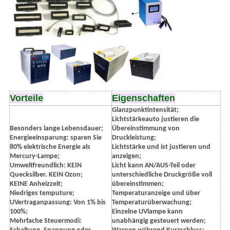
Vorteile
Eigenschaften
Glanzpunktintensität;
Lichtstärkeauto justieren die
Besonders lange Lebensdauer;
Übereinstimmung von
Energieeinsparung: sparen Sie
Druckleistung;
80% elektrische Energie als
Lichtstärke und ist justieren und
Mercury-Lampe;
anzeigen;
Umweltfreundlich: KEIN
Licht kann AN/AUS-Teil oder
Quecksilber. KEIN Ozon;
unterschiedliche Druckgröße voll
KEINE Anheizzeit;
übereinstimmen;
Niedriges temputure;
Temperaturanzeige und über
UVertraganpassung: Von 1% bis
Temperaturüberwachung;
100%;
Einzelne UVlampe kann
Mehrfache Steuermodi:
unabhängig gesteuert werden;