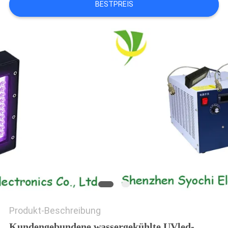
BESTPREIS
SITEMAP
PRIVACY
POLICY
Produkt-Beschreibung
Kundengebundene wassergekühlte UVled-