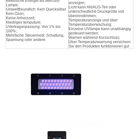
elektrische Energie als Mercury-
anzeigen;
Lampe;
Licht kann AN/AUS-Teil oder
Umweltfreundlich: Kein Quecksilber.
unterschiedliche Druckgröße voll
Kein Ozon;
übereinstimmen;
Keine Anheizzeit;
Temperaturanzeige und über
Niedriges temputure;
Temperaturüberwachung;
UVertraganpassung: Von 1% bis
Einzelne UVlampe kann unabhängig
100%;
gesteuert werden;
Mehrfache Steuermodi: Schaltung,
Warnen während Kurzschluss;
Spannung oder andere.
Über Temperaturwarnung versichern
Sie den Produkten funktionieren gut