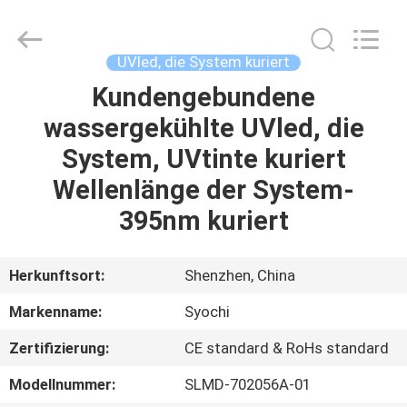
Shenzhen
Syochi
Electronics
Co.,
Ltd.
UVled, die System kuriert
All
Rights
Kundengebundene
HAUS
Reserved.
wassergekühlte UVled, die
PRODUKTE
System, UVtinte kuriert
Wellenlänge der System-
ÜBER
395nm kuriert
UNS
Herkunftsort:
Shenzhen, China
FABRIK-
Markenname:
Syochi
AUSFLUG
Zertifizierung:
CE standard & RoHs standard
QUALITÄTSKONTROLLE
Modellnummer:
SLMD-702056A-01