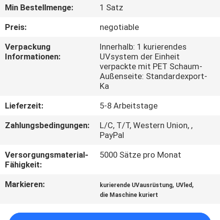
Min Bestellmenge:
1 Satz
TRETEN
Preis:
negotiable
SIE
Verpackung
Innerhalb: 1 kurierendes
MIT
Informationen:
UVsystem der Einheit
verpackte mit PET Schaum-
UNS
Außenseite: Standardexport-
IN
Ka
VERBINDUNG
Lieferzeit:
5-8 Arbeitstage
Zahlungsbedingungen:
L/C, T/T, Western Union, ,
NACHRICHTEN
PayPal
Versorgungsmaterial-
5000 Sätze pro Monat
Fähigkeit:
FORDERN
SIE
Markieren:
,
,
kurierende UVausrüstung
UVled
die Maschine kuriert
EIN
ZITAT