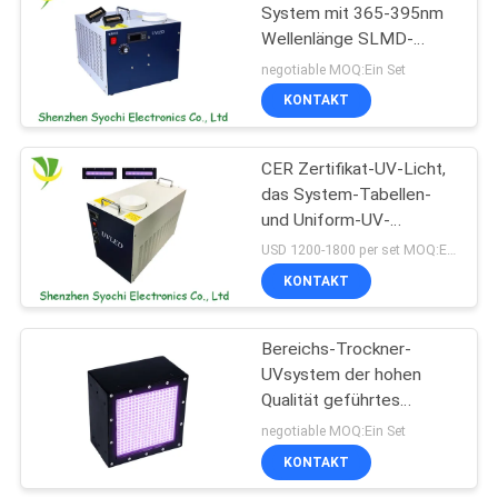
System mit 365-395nm
Wellenlänge SLMD-
701511B-03 kuriert
negotiable MOQ:Ein Set
KONTAKT
CER Zertifikat-UV-Licht,
das System-Tabellen-
und Uniform-UV-
Bestrahlung für Düsen
USD 1200-1800 per set MOQ:Ein Set
KM1024 kuriert
KONTAKT
Bereichs-Trockner-
UVsystem der hohen
Qualität geführtes
kurierendes für das
negotiable MOQ:Ein Set
klebende Kurieren -
KONTAKT
Kauf-geführtes