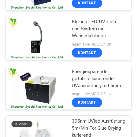
Steuermodi
KONTAKT
TRETEN
Kleines LED-UV-Licht,
SIE
das System mit
MIT
Wasserkühlungs-
UNS
Kühler/Temperatur-
negotiable MOQ:Ein Set
Anzeige kuriert
IN
KONTAKT
VERBINDUNG
Energiesparende
geführte kurierende
NACHRICHTEN
UVausrüstung mit 5mm-
10mm Bestrahlungs-
negotiable MOQ:1 Satz
Abstand
FORDERN
KONTAKT
SIE
395nm UVled Ausrüstung
EIN
5m/Min For Glue Drying
ZITAT
kurierend