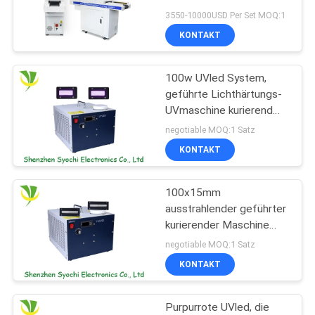
3550-10000USD Per Set MOQ:1
KONTAKT
SITEMAP
100w UVled System,
PRIVACY
geführte Lichthärtungs-
POLICY
UVmaschine kurierend
für Epson-Drucker-Kopf
negotiable MOQ:1 Satz
KONTAKT
100x15mm
ausstrahlender geführter
kurierender Maschine
UVwechselstrom
negotiable MOQ:1 Satz
110V/220V mit RoHs-
KONTAKT
Zertifikat
Purpurrote UVled, die