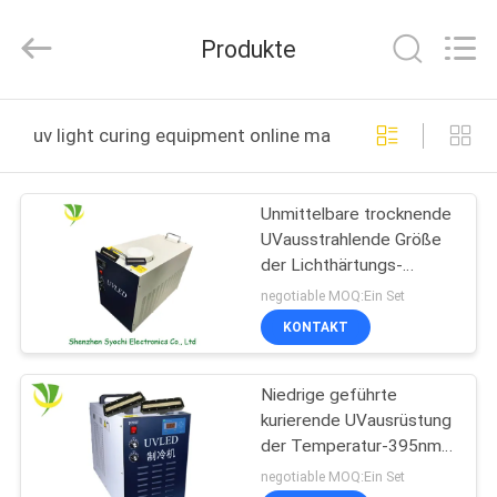
Shenzhen
Syochi
Electronics
Produkte
Co.,
Ltd.
All
Rights
HAUS
Reserved.
uv light curing equipment online manufacture
PRODUKTE
Unmittelbare trocknende
UVausstrahlende Größe
ÜBER
der Lichthärtungs-
UNS
Ausrüstungs-120x15mm
negotiable MOQ:Ein Set
für Flachbettdrucken
KONTAKT
FABRIK-
Niedrige geführte
AUSFLUG
kurierende UVausrüstung
der Temperatur-395nm
QUALITÄTSKONTROLLE
mit mehrfachen
negotiable MOQ:Ein Set