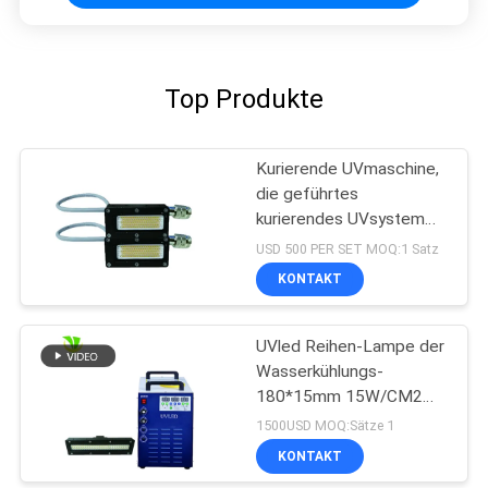
Top Produkte
Kurierende UVmaschine,
die geführtes
kurierendes UVsystem
der hohen Leistung der
USD 500 PER SET MOQ:1 Satz
Größen-50x20 Millimeter
KONTAKT
der Wellenlängen-395nm
ausstrahlt
UVled Reihen-Lampe der
Wasserkühlungs-
180*15mm 15W/CM2
395nm
1500USD MOQ:Sätze 1
KONTAKT