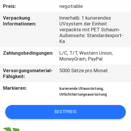
Preis:
negotiable
TRETEN
Verpackung
Innerhalb: 1 kurierendes
SIE
Informationen:
UVsystem der Einheit
verpackte mit PET Schaum-
MIT
Außenseite: Standardexport-
UNS
Ka
IN
Zahlungsbedingungen:
L/C, T/T, Western Union,
MoneyGram, PayPal
VERBINDUNG
Versorgungsmaterial-
5000 Sätze pro Monat
Fähigkeit:
NACHRICHTEN
Markieren:
,
kurierende UVausrüstung
UVlichthärtungsausrüstung
FORDERN
SIE
BESTPREIS
EIN
ZITAT