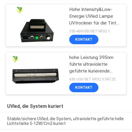
Hohe Intensity&Low-
Energie UVled Lampe
UVtrockner für die Tinte
kurierend kuriert
350-400USD/SET MOQ:1
KONTAKT
hohe Leistung 395nm
führte ultraviolette
geführte kurierende
Lampe für
650 USD/SET MOQ:5 SÄTZE
Flachbettuvdrucker
KONTAKT
UVled, die System kuriert
Stabile/sichere UVled, die System, ultraviolette geführte helle
Lichtstärke 5-12W/Cm2 kuriert