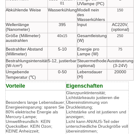
01
UVlampe (PC)
Abkühlende Weise
Wasserkühlung
Modell nein
150
des
Wasserkühlers
Wellenlänge
395
Input
AC220V,
(Nanometer)
(optional)
Größe (Millimeter)
Gesamtleistung
40x15
250
ausstrahlen
(W)
Bestrahlter Abstand
5-10
Energie pro
75
(Millimeter)
Lampe (W)
Bestrahlungsintensität
5-12, justierbar
Steuermethode
Aussteuerung
(W-/cm²)
(optional)
(3-24V)
Umgebende
0-50
Lebensdauer
20000
(H)
Temperatur (℃)
Vorteile
Eigenschaften
Glanzpunktintensität;
Lichtstärkeauto justieren die
Besonders lange Lebensdauer;
Übereinstimmung von
Energieeinsparung: sparen Sie
Druckleistung;
80% elektrische Energie als
Lichtstärke und ist justieren und
Mercury-Lampe;
anzeigen;
Umweltfreundlich: KEIN
Licht kann AN/AUS-Teil oder
Quecksilber. KEIN Ozon;
unterschiedliche Druckgröße voll
KEINE Anheizzeit;
übereinstimmen;