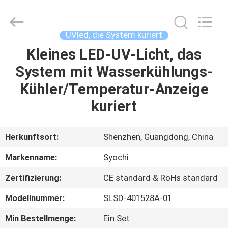
Shenzhen
Syochi
Electronics
Co.,
Ltd.
UVled, die System kuriert
All
Rights
Kleines LED-UV-Licht, das
HAUS
Reserved.
System mit Wasserkühlungs-
PRODUKTE
Kühler/Temperatur-Anzeige
kuriert
ÜBER
UNS
Herkunftsort:
Shenzhen, Guangdong, China
Markenname:
Syochi
FABRIK-
Zertifizierung:
CE standard & RoHs standard
AUSFLUG
Modellnummer:
SLSD-401528A-01
QUALITÄTSKONTROLLE
Min Bestellmenge:
Ein Set