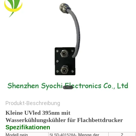
SITEMAP
PRIVACY
POLICY
Produkt-Beschreibung
Kleine UVled 395nm mit
Wasserkühlungskühler für Flachbettdrucker
Spezifikationen
Modell nein.
Menge der
2
SLSD-401528A-