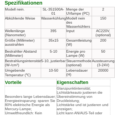
Spezifikationen
Modell nein.
SL-351500A-
Menge der
2
01
UVlampe (PC)
Abkühlende Weise
Wasserkühlung
Modell nein
150
des
Wasserkühlers
Wellenlänge
395
Input
AC220V,
(Nanometer)
(optional)
Größe (Millimeter)
35x15
Gesamtleistung
200
ausstrahlen
(W)
Bestrahlter Abstand
5-10
Energie pro
50
(Millimeter)
Lampe (W)
Bestrahlungsintensität
5-10, justierbar
Steuermethode
Aussteuerung
(W-/cm²)
(optional)
(3-24V)
Umgebende
10-50
Lebensdauer
20000
(H)
Temperatur (℃)
Vorteile
Eigenschaften
Glanzpunktintensität;
Lichtstärkeauto justieren die
Besonders lange Lebensdauer;
Übereinstimmung von
Energieeinsparung: sparen Sie
Druckleistung;
80% elektrische Energie als
Lichtstärke und ist justieren und
Mercury-Lampe;
anzeigen;
Umweltfreundlich: Kein
Licht kann AN/AUS-Teil oder