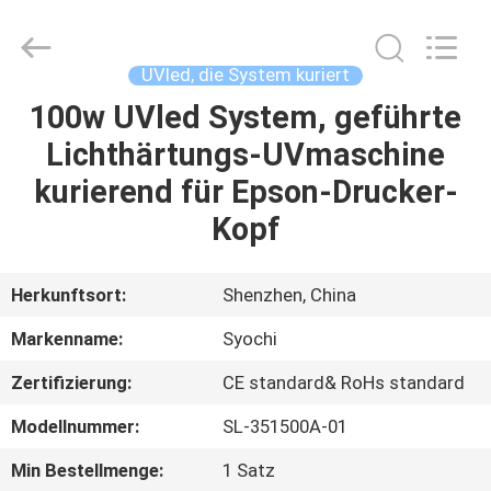
Shenzhen
Syochi
Electronics
Co.,
Ltd.
UVled, die System kuriert
All
Rights
100w UVled System, geführte
HAUS
Reserved.
Lichthärtungs-UVmaschine
PRODUKTE
kurierend für Epson-Drucker-
Kopf
ÜBER
UNS
Herkunftsort:
Shenzhen, China
Markenname:
Syochi
FABRIK-
Zertifizierung:
CE standard& RoHs standard
AUSFLUG
Modellnummer:
SL-351500A-01
QUALITÄTSKONTROLLE
Min Bestellmenge:
1 Satz