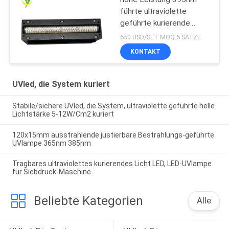
führte ultraviolette
geführte kurierende
Lampe für
650 USD/SET MOQ:5 SÄTZE
Flachbettuvdrucker
KONTAKT
UVled, die System kuriert
Stabile/sichere UVled, die System, ultraviolette geführte helle
Lichtstärke 5-12W/Cm2 kuriert
120x15mm ausstrahlende justierbare Bestrahlungs-geführte
UVlampe 365nm 385nm
Tragbares ultraviolettes kurierendes Licht LED, LED-UVlampe
für Siebdruck-Maschine
Beliebte Kategorien
Alle