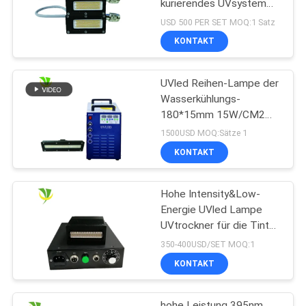
kurierendes UVsystem
der hohen Leistung der
USD 500 PER SET MOQ:1 Satz
Größen-50x20 Millimeter
KONTAKT
der Wellenlängen-395nm
ausstrahlt
UVled Reihen-Lampe der
Wasserkühlungs-
180*15mm 15W/CM2
395nm
1500USD MOQ:Sätze 1
KONTAKT
Hohe Intensity&Low-
Energie UVled Lampe
UVtrockner für die Tinte
kurierend kuriert
350-400USD/SET MOQ:1
KONTAKT
hohe Leistung 395nm