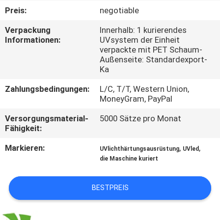
Preis:
negotiable
TRETEN
Verpackung
Innerhalb: 1 kurierendes
SIE
Informationen:
UVsystem der Einheit
verpackte mit PET Schaum-
MIT
Außenseite: Standardexport-
UNS
Ka
IN
Zahlungsbedingungen:
L/C, T/T, Western Union,
MoneyGram, PayPal
VERBINDUNG
Versorgungsmaterial-
5000 Sätze pro Monat
Fähigkeit:
NACHRICHTEN
Markieren:
,
,
UVlichthärtungsausrüstung
UVled
die Maschine kuriert
FORDERN
SIE
BESTPREIS
EIN
ZITAT