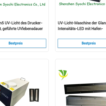
n5 UV-Licht des Drucker-
UV-Licht-Maschine der Glan
, geführte UVlebensdauer
Intensitäts-LED mit Hafen-
en-trocknenden System-
Steuerung des Fuß-Pedal-/
Bestpreis
Bestpreis