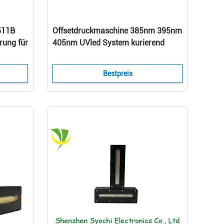
511B
Offsetdruckmaschine 385nm 395nm
rung für
405nm UVled System kurierend
m
Bestpreis