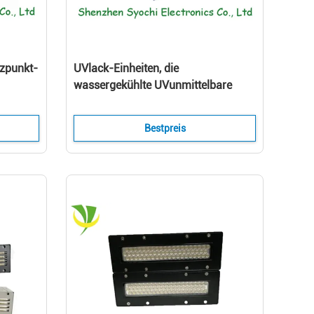
zpunkt-
UVlack-Einheiten, die
wassergekühlte UVunmittelbare
RS232C
Lebensdauer lED trocknenden
System-20000 kurieren
Bestpreis