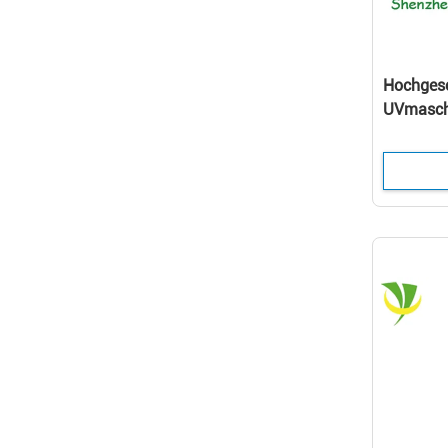
Hochgesc
UVmasch
LED mit K
Vermind