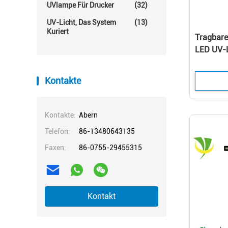
UVlampe Für Drucker
(32)
UV-Licht, Das System
(13)
Kuriert
Tragbar
LED UV-L
Kontakte
Kontakte:
Abern
Telefon:
86-13480643135
Faxen:
86-0755-29455315
Kontakt