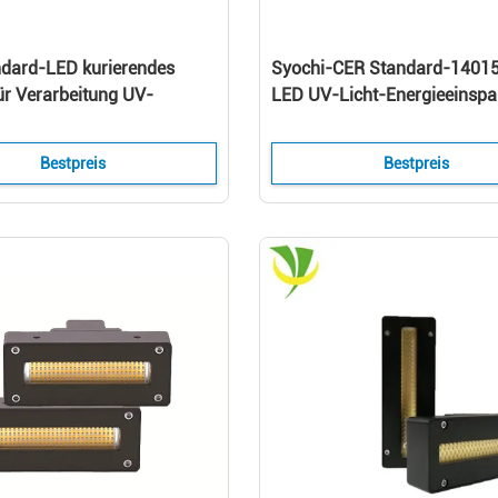
dard-LED kurierendes
Syochi-CER Standard-1401
für Verarbeitung UV-
LED UV-Licht-Energieeinspa
ung des großen Umfangs
UVtrockner der tinten-395n
Bestpreis
Bestpreis