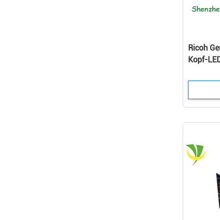
Ricoh Ge
Kopf-LED
des tint
20000h