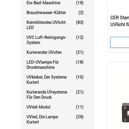
Eis-Bad-Maschine
(19)
Brauchwasser-Kühler
(2)
CER Stan
Keimtötendes UVlicht
(83)
UVlicht 
LED
Bestrahl
UVC Luft-Reinigungs-
(12)
System
Kurierender UVofen
(21)
LED-UVlampe Für
(18)
Druckmaschine
UVkleber, Der Systeme
(10)
Kuriert
Kurierende UVsysteme
(21)
Für Den Druck
UVled-Modul
(11)
UVled, Die Lampe
(29)
Kuriert