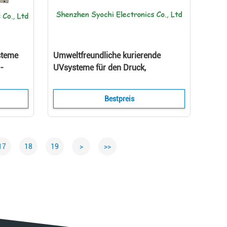
steme
Umweltfreundliche kurierende
-
UVsysteme für den Druck,
kurierendes UVgerät LED
Bestpreis
17
18
19
>
>>