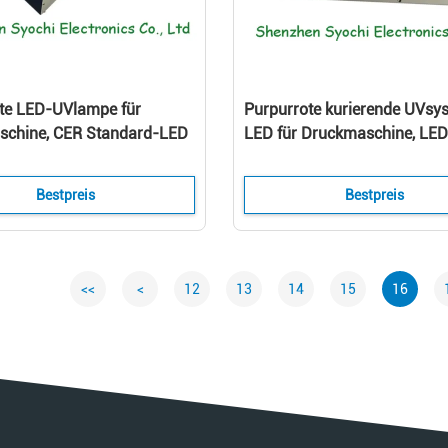
te LED-UVlampe für
Purpurrote kurierende UVsy
schine, CER Standard-LED
LED für Druckmaschine, LED
ärtungs-System
UVlichthärtungs-Ausrüstung
Bestpreis
Bestpreis
<<
<
12
13
14
15
16