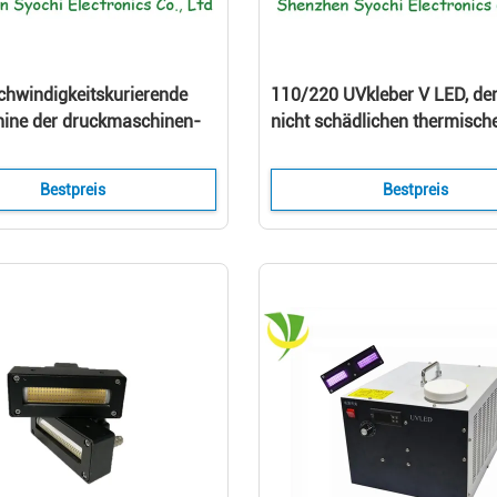
hwindigkeitskurierende
110/220 UVkleber V LED, de
ine der druckmaschinen-
nicht schädlichen thermische
ühler, niedrig-
der Lampen-500mA kuriert
erung
Bestpreis
Bestpreis