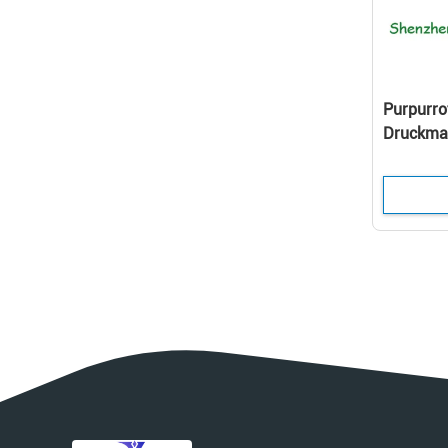
Purpurro
Druckma
UVlichth