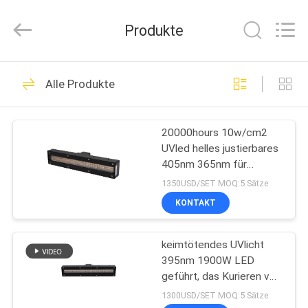
Shenzhen
Syochi
Electronics
Produkte
Co.,
Ltd.
All
Rights
HAUS
Reserved.
70
Alle Produkte
UVled, die System
PRODUKTE
kuriert
20000hours 10w/cm2
UVled helles justierbares
ÜBER
405nm 365nm für
UNS
Drucken kurierend
1350USD/SET MOQ:5 Sätze
KONTAKT
79
FABRIK-
UVled, die
keimtötendes UVlicht
AUSFLUG
395nm 1900W LED
Ausrüstung kuriert
geführt, das Kurieren von
QUALITÄTSKONTROLLE
Lichtern für
1300USD/SET MOQ:5 Sätze