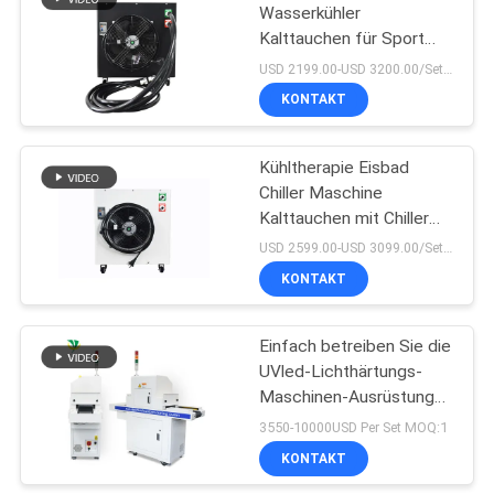
Wasserkühler
Kalttauchen für Sport
88
Erholung Eisbad
USD 2199.00-USD 3200.00/Set MOQ:1SET
Wasserkühler
Keimtötendes
KONTAKT
UVlicht LED
Kühltherapie Eisbad
Chiller Maschine
Kalttauchen mit Chiller
für Athleten
USD 2599.00-USD 3099.00/Set MOQ:1SET
KONTAKT
12
UVC Luft-
Einfach betreiben Sie die
UVled-Lichthärtungs-
Reinigungs-System
Maschinen-Ausrüstung
UVled Maschinen-
3550-10000USD Per Set MOQ:1
Trockner kurierend
KONTAKT