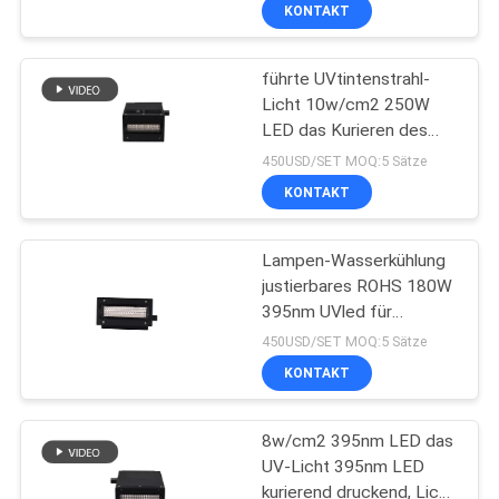
Flachbettdrucker mit
KONTAKT
Tinte zu schwärzen
TRETEN
führte UVtintenstrahl-
SIE
8
Licht 10w/cm2 250W
MIT
LED das Kurieren des
UVled-Stelle, die
UNS
Lichtes für Epson-
450USD/SET MOQ:5 Sätze
System kuriert
Drucker
IN
KONTAKT
VERBINDUNG
Lampen-Wasserkühlung
justierbares ROHS 180W
NACHRICHTEN
395nm UVled für
38
Drucken
450USD/SET MOQ:5 Sätze
FORDERN
KONTAKT
Eis-Bad-Kühler
SIE
8w/cm2 395nm LED das
EIN
UV-Licht 395nm LED
ZITAT
kurierend druckend, Licht