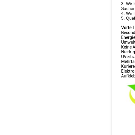
3. Wir
Sachen
4. Wir
5. Qua
Vorteil
Besond
Energie
Umweltf
Keine A
Niedri
UVertr
Mehrfa
Kuriere
Elektr
Aufkle