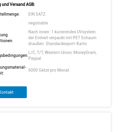
 und Versand AGB:
tellmenge:
EIN SATZ
negotiable
Nach innen: 1 kurierendes UVsystem
kung
der Einheit verpackt mit PET Schaum
tionen:
draußen: Standardexport-Karto
L/C, T/T, Western Union, MoneyGram,
gsbedingungen:
Paypal
ungsmaterial-
5000 Sätze pro Monat
it:
Kontakt