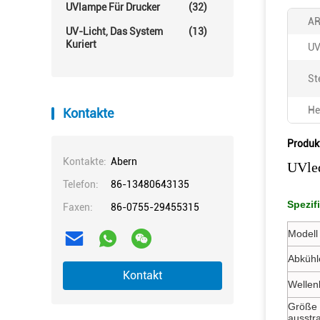
UVlampe Für Drucker
(32)
AR
UV-Licht, Das System
(13)
Kuriert
UV
St
He
Kontakte
Produk
Kontakte:
Abern
UVled
Telefon:
86-13480643135
Spezif
Faxen:
86-0755-29455315
Modell 
Abkühl
Kontakt
Wellen
Größe 
ausstr