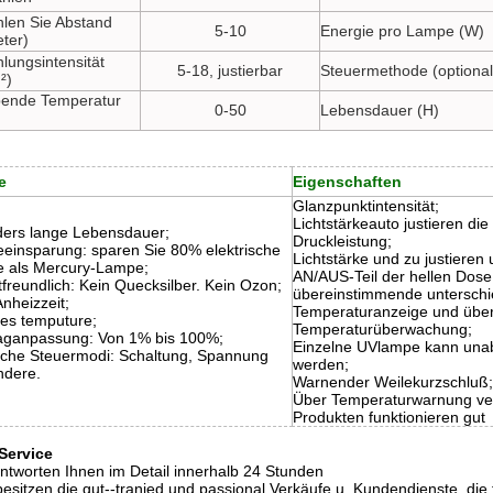
hlen Sie Abstand
5-10
Energie pro Lampe (W)
eter)
lungsintensität
5-18, justierbar
Steuermethode (optional
²)
ende Temperatur
0-50
Lebensdauer (H)
e
Eigenschaften
Glanzpunktintensität;
Lichtstärkeauto justieren d
ers lange Lebensdauer;
Druckleistung;
eeinsparung: sparen Sie 80% elektrische
Lichtstärke und zu justieren
e als Mercury-Lampe;
AN/AUS-Teil der hellen Dose 
freundlich: Kein Quecksilber. Kein Ozon;
übereinstimmende unterschi
nheizzeit;
Temperaturanzeige und übe
ges temputure;
Temperaturüberwachung;
aganpassung: Von 1% bis 100%;
Einzelne UVlampe kann unab
che Steuermodi: Schaltung, Spannung
werden;
ndere.
Warnender Weilekurzschluß;
Über Temperaturwarnung ver
Produkten funktionieren gut
Service
antworten Ihnen im Detail innerhalb 24 Stunden
besitzen die gut--tranied und passional Verkäufe u. Kundendienste, d