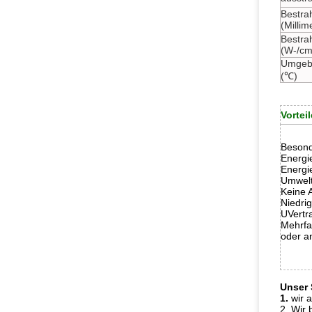
Bestra
(Millim
Bestrah
(W-/cm
Umgeb
(℃)
Vorteil
Besond
Energi
Energi
Umwelt
Keine A
Niedri
UVertr
Mehrfa
oder a
Unser 
1.
wir 
2. Wir 