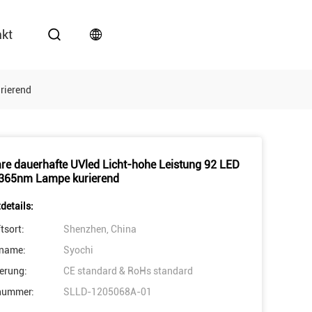
akt
rierend
re dauerhafte UVled Licht-hohe Leistung 92 LED
365nm Lampe kurierend
details:
tsort:
Shenzhen, China
name:
Syochi
ierung:
CE standard & RoHs standard
nummer:
SLLD-1205068A-01