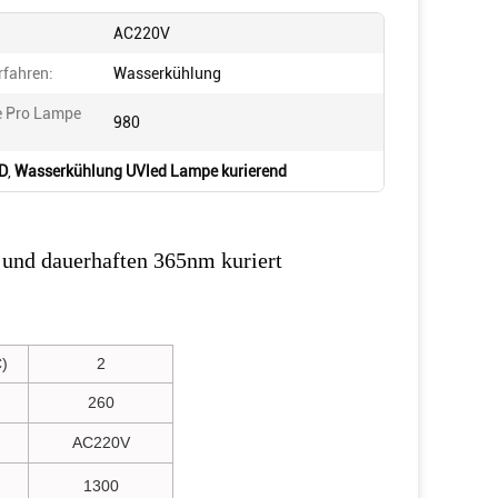
AC220V
rfahren:
Wasserkühlung
e Pro Lampe
980
ED
,
Wasserkühlung UVled Lampe kurierend
 und dauerhaften 365nm kuriert
)
2
260
AC220V
1300