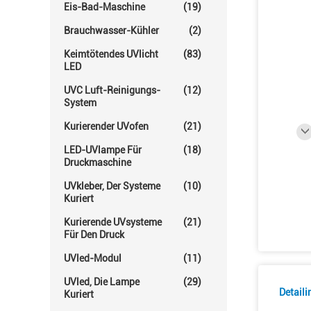
Eis-Bad-Maschine
(19)
Brauchwasser-Kühler
(2)
Keimtötendes UVlicht
(83)
LED
UVC Luft-Reinigungs-
(12)
System
Kurierender UVofen
(21)
LED-UVlampe Für
(18)
Druckmaschine
UVkleber, Der Systeme
(10)
Kuriert
Kurierende UVsysteme
(21)
Für Den Druck
UVled-Modul
(11)
UVled, Die Lampe
(29)
Detail
Kuriert