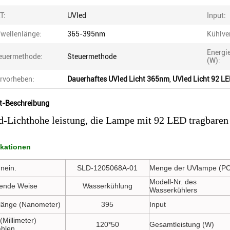
T:
UVled
Input:
wellenlänge:
365-395nm
Kühlve
Energi
euermethode:
Steuermethode
(W):
rvorheben:
Dauerhaftes UVled Licht 365nm
,
UVled Licht 92 L
t-Beschreibung
-Lichthohe leistung, die Lampe mit 92 LED tragbaren
ikationen
nein.
SLD-1205068A-01
Menge der UVlampe (PC
Modell-Nr. des
ende Weise
Wasserkühlung
Wasserkühlers
länge (Nanometer)
395
Input
(Millimeter)
120*50
Gesamtleistung (W)
ahlen