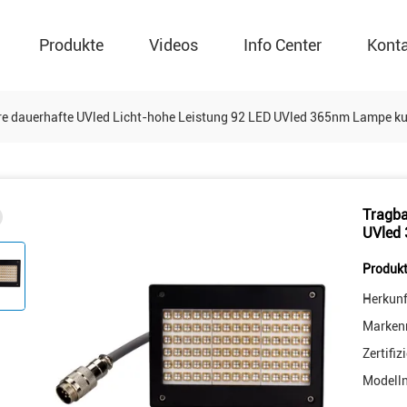
Produkte
Videos
Info Center
Kont
re dauerhafte UVled Licht-hohe Leistung 92 LED UVled 365nm Lampe ku
Tragba
UVled 
Produkt
Herkunf
Marken
Zertifiz
Modell