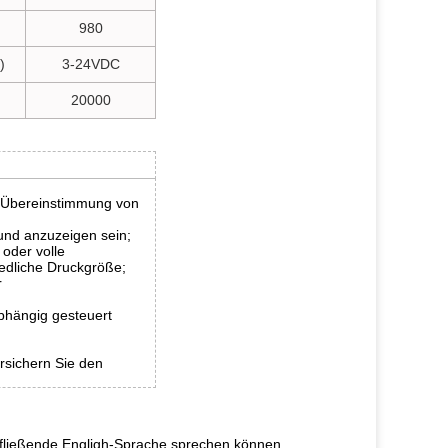
980
)
3-24VDC
20000
ie Übereinstimmung von
 und anzuzeigen sein;
oder volle
edliche Druckgröße;
r
hängig gesteuert
sichern Sie den
ie fließende Engligh-Sprache sprechen können