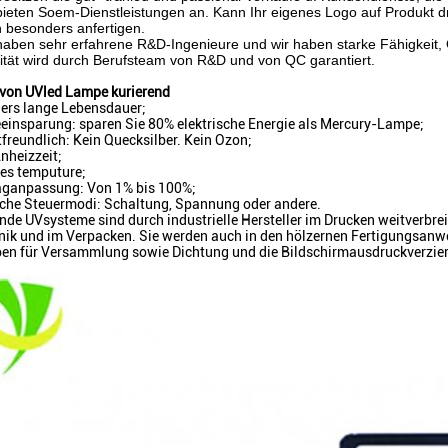
 bieten Soem-Dienstleistungen an. Kann Ihr eigenes Logo auf Produkt 
 besonders anfertigen.
 haben sehr erfahrene R&D-Ingenieure und wir haben starke Fähigkeit,
lität wird durch Berufsteam von R&D und von QC garantiert.
 von UVled Lampe kurierend
ers lange Lebensdauer;
einsparung: sparen Sie 80% elektrische Energie als Mercury-Lampe;
reundlich: Kein Quecksilber. Kein Ozon;
nheizzeit;
ges temputure;
aganpassung: Von 1% bis 100%;
che Steuermodi: Schaltung, Spannung oder andere.
nde UVsysteme sind durch industrielle Hersteller im Drucken weitverbrei
onik und im Verpacken. Sie werden auch in den hölzernen Fertigungsan
ben für Versammlung sowie Dichtung und die Bildschirmausdruckverzier