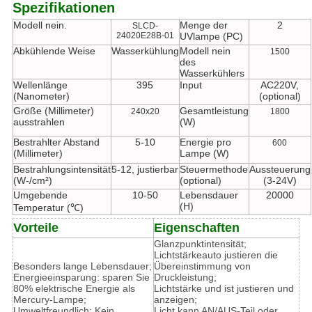
Spezifikationen
Modell nein.
Menge der
2
SLCD-
24020E28B-01
UVlampe (PC)
Abkühlende Weise
Wasserkühlung
Modell nein
1500
des
Wasserkühlers
Wellenlänge
395
Input
AC220V,
(Nanometer)
(optional)
Größe (Millimeter)
Gesamtleistung
240x20
1800
ausstrahlen
(W)
Bestrahlter Abstand
5-10
Energie pro
600
(Millimeter)
Lampe (W)
Bestrahlungsintensität
5-12, justierbar
Steuermethode
Aussteuerung
(W-/cm²)
(optional)
(3-24V)
Umgebende
10-50
Lebensdauer
20000
(H)
Temperatur (℃)
Vorteile
Eigenschaften
Glanzpunktintensität;
Lichtstärkeauto justieren die
Besonders lange Lebensdauer;
Übereinstimmung von
Energieeinsparung: sparen Sie
Druckleistung;
80% elektrische Energie als
Lichtstärke und ist justieren und
Mercury-Lampe;
anzeigen;
Umweltfreundlich: Kein
Licht kann AN/AUS-Teil oder