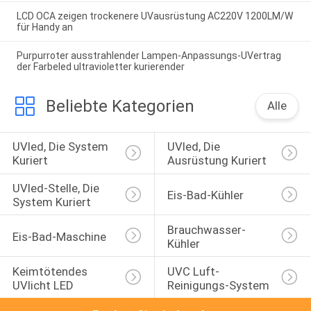
LCD OCA zeigen trockenere UVausrüstung AC220V 1200LM/W
für Handy an
Purpurroter ausstrahlender Lampen-Anpassungs-UVertrag
der Farbeled ultravioletter kurierender
Beliebte Kategorien
Alle
UVled, Die System 
UVled, Die 
Kuriert
Ausrüstung Kuriert
UVled-Stelle, Die 
Eis-Bad-Kühler
System Kuriert
Brauchwasser-
Eis-Bad-Maschine
Kühler
Keimtötendes 
UVC Luft-
UVlicht LED
Reinigungs-System