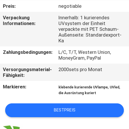
Preis:
negotiable
TRETEN
Verpackung
Innerhalb: 1 kurierendes
SIE
Informationen:
UVsystem der Einheit
verpackte mit PET Schaum-
MIT
Außenseite: Standardexport-
UNS
Ka
IN
Zahlungsbedingungen:
L/C, T/T, Western Union,
MoneyGram, PayPal
VERBINDUNG
Versorgungsmaterial-
2000sets pro Monat
Fähigkeit:
NACHRICHTEN
Markieren:
,
,
klebende kurierende UVlampe
UVled
die Ausrüstung kuriert
FORDERN
SIE
BESTPREIS
EIN
ZITAT