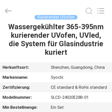
Shenzhen
Syochi
Electronics
Co.,
Ltd.
Kurierender UVofen
All
Rights
Wassergekühlter 365-395nm
HAUS
Reserved.
kurierender UVofen, UVled,
PRODUKTE
die System für Glasindustrie
kuriert
ÜBER
UNS
Herkunftsort:
Shenzhen, Guangdong, China
Markenname:
Syochi
FABRIK-
Zertifizierung:
CE standard & RoHs standard
AUSFLUG
Modellnummer:
SLCD-24020E28B-01
QUALITÄTSKONTROLLE
Min Bestellmenge:
Ein Set