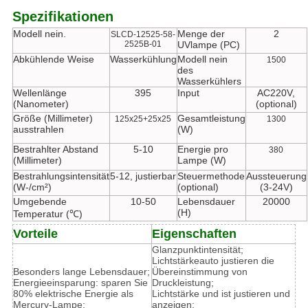
Spezifikationen
Modell nein.
Menge der
2
SLCD-12525-58-
2525B-01
UVlampe (PC)
Abkühlende Weise
Wasserkühlung
Modell nein
1500
des
Wasserkühlers
Wellenlänge
395
Input
AC220V,
(Nanometer)
(optional)
Größe (Millimeter)
Gesamtleistung
125x25+25x25
1300
ausstrahlen
(W)
Bestrahlter Abstand
5-10
Energie pro
380
(Millimeter)
Lampe (W)
Bestrahlungsintensität
5-12, justierbar
Steuermethode
Aussteuerung
(W-/cm²)
(optional)
(3-24V)
Umgebende
10-50
Lebensdauer
20000
(H)
Temperatur (℃)
Vorteile
Eigenschaften
Glanzpunktintensität;
Lichtstärkeauto justieren die
Besonders lange Lebensdauer;
Übereinstimmung von
Energieeinsparung: sparen Sie
Druckleistung;
80% elektrische Energie als
Lichtstärke und ist justieren und
Mercury-Lampe;
anzeigen;