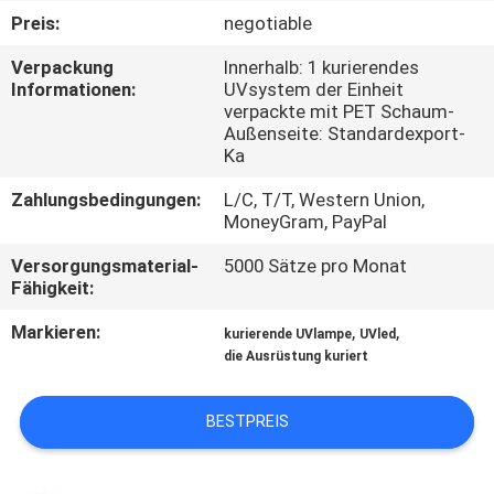
Preis:
negotiable
TRETEN
Verpackung
Innerhalb: 1 kurierendes
SIE
Informationen:
UVsystem der Einheit
verpackte mit PET Schaum-
MIT
Außenseite: Standardexport-
UNS
Ka
IN
Zahlungsbedingungen:
L/C, T/T, Western Union,
MoneyGram, PayPal
VERBINDUNG
Versorgungsmaterial-
5000 Sätze pro Monat
Fähigkeit:
NACHRICHTEN
Markieren:
,
,
kurierende UVlampe
UVled
die Ausrüstung kuriert
FORDERN
SIE
BESTPREIS
EIN
ZITAT