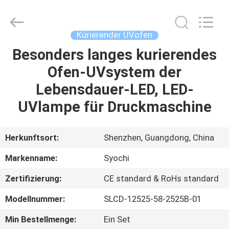
Shenzhen
Syochi
Electronics
Co.,
Ltd.
Kurierender UVofen
All
Rights
Besonders langes kurierendes
HAUS
Reserved.
Ofen-UVsystem der
PRODUKTE
Lebensdauer-LED, LED-
UVlampe für Druckmaschine
ÜBER
UNS
Herkunftsort:
Shenzhen, Guangdong, China
Markenname:
Syochi
FABRIK-
Zertifizierung:
CE standard & RoHs standard
AUSFLUG
Modellnummer:
SLCD-12525-58-2525B-01
QUALITÄTSKONTROLLE
Min Bestellmenge:
Ein Set